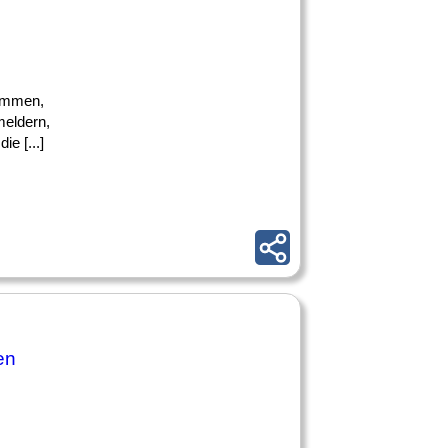
rammen,
eldern,
e [...]
en