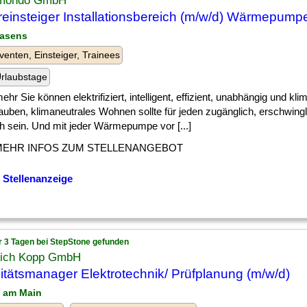
mondo GmbH
einsteiger Installationsbereich (m/w/d) Wärmepump
masens
venten, Einsteiger, Trainees
rlaubstage
] mehr Sie können elektrifiziert, intelligent, effizient, unabhängig und kli
auben, klimaneutrales Wohnen sollte für jeden zugänglich, erschwing
h sein. Und mit jeder Wärmepumpe vor [...]
MEHR INFOS ZUM STELLENANGEBOT
 Stellenanzeige
r 3 Tagen bei StepStone gefunden
rich Kopp GmbH
itätsmanager Elektrotechnik/ Prüfplanung (m/w/d)
l am Main