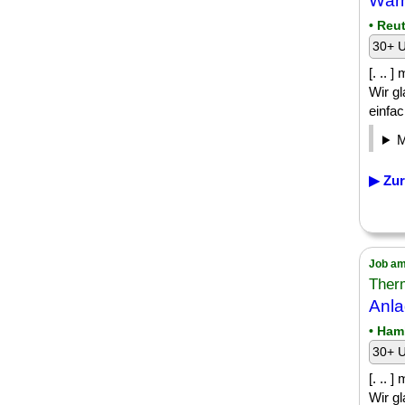
Wärm
• Reu
30+ U
[. .. 
Wir gl
einfac
▶ Zur
Job am
Ther
Anla
• Ham
30+ U
[. .. 
Wir gl