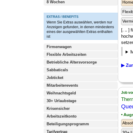
8 Wochen
Homeo
Flexi
EXTRAS / BENEFITS
Verm
Wenn Sie Extras auswählen, werden nur
Anzeigen gefunden, in denen mindestens
[. ..
eines der ausgewählten Extras enthalten
hochw
ist
setzen
Firmenwagen
Flexible Arbeitszeiten
Betriebliche Altersvorsorge
▶ Zur
Sabbaticals
Jobticket
Mitarbeiterevents
Job vo
Weihnachtsgeld
Ther
30+ Urlaubstage
Quer
Krisensicher
• Aug
Arbeitszeitkonto
Absol
Beteiligungsprogramm
Tarifvertrag
30+ U