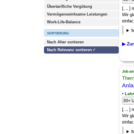
Übertarifliche Vergütung
[. .. 
Vermögenswirksame Leistungen
Wir gl
einfac
Work-Life-Balance
SORTIERUNG
Nach Alter sortieren
▶ Zur
Nach Relevanz sortieren
Job am
Ther
Anla
• Lahr
30+ U
[. .. 
Wir gl
einfac