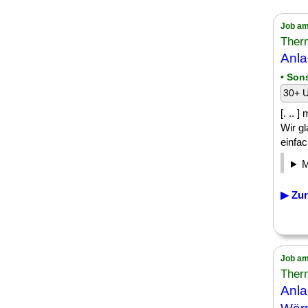
Job am
Ther
Anla
• Son
30+ U
[. .. 
Wir gl
einfac
▶ Zur
Job am
Ther
Anla