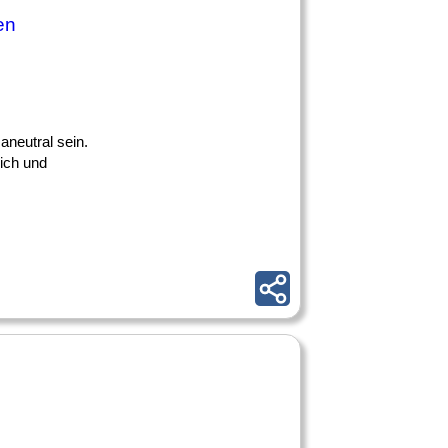
en
maneutral sein.
lich und