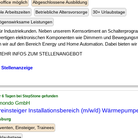
ffice möglich
Abgeschlossene Ausbildung
ble Arbeitszeiten
Betriebliche Altersvorsorge
30+ Urlaubstage
ögenswirksame Leistungen
 ] für Industriekunden. Neben unserem Kernsortiment an Schalterprog
ertigen elektronischen Komponenten wie Dimmern und Bewegungsm
 wir auf den Bereich Energy und Home Automation. Dabei bieten wir di
MEHR INFOS ZUM STELLENANGEBOT
 Stellenanzeige
r 6 Tagen bei StepStone gefunden
mondo GmbH
einsteiger Installationsbereich (m/w/d) Wärmepump
sburg
venten, Einsteiger, Trainees
rlaubstage