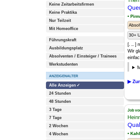
Ther
Keine Zeitarbeitsfirmen
Quer
Keine Praktika
• Pir
Nur Teilzeit
Absol
Mit Homeoffice
30+ U
Führungskraft
[. .. 
Ausbildungsplatz
Wir gl
Absolventen / Einsteiger / Trainees
einfac
Werkstudenten
ANZEIGENALTER
▶ Zur
Alle Anzeigen
24 Stunden
48 Stunden
3 Tage
Job vo
Hein
7 Tage
Qual
2 Wochen
• Kah
4 Wochen