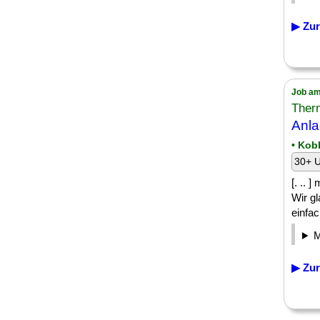
▶ Zur
Job am
Ther
Anla
• Kob
30+ U
[. .. 
Wir gl
einfac
▶ Zur