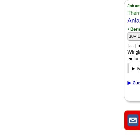
Job am
Ther
Anla
• Ber
30+ U
[. .. 
Wir gl
einfac
▶ Zur