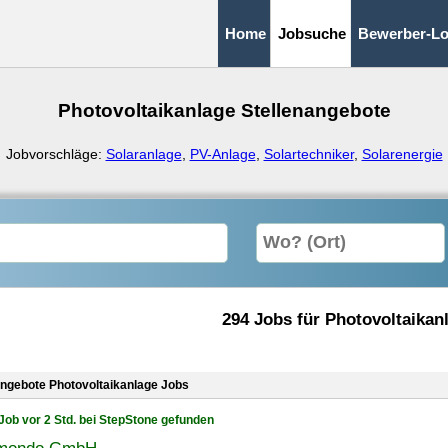
Home
Jobsuche
Bewerber-Lo
Photovoltaikanlage Stellenangebote
Jobvorschläge:
Solaranlage
,
PV-Anlage
,
Solartechniker
,
Solarenergie
294 Jobs für Photovoltaikan
angebote Photovoltaikanlage Jobs
Job vor 2 Std. bei StepStone gefunden