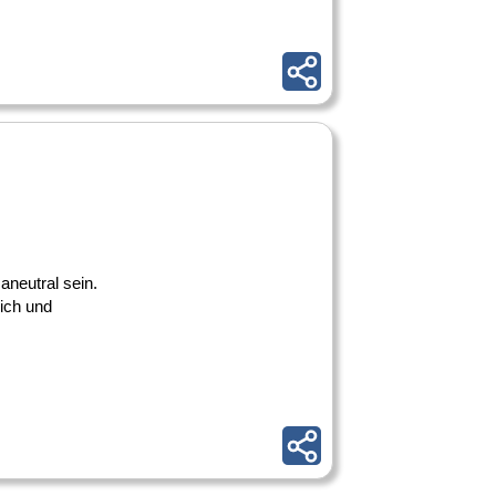
maneutral sein.
lich und