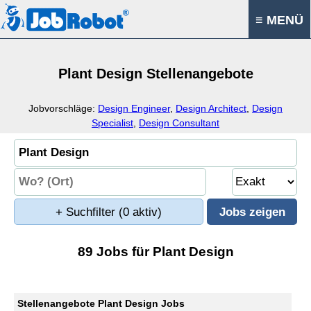
≡ MENÜ
Plant Design Stellenangebote
Jobvorschläge:
Design Engineer
,
Design Architect
,
Design
Specialist
,
Design Consultant
+ Suchfilter
(0 aktiv)
89 Jobs für Plant Design
Stellenangebote Plant Design Jobs