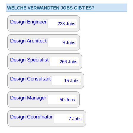
WELCHE VERWANDTEN JOBS GIBT ES?
Design Engineer
233 Jobs
Design Architect
9 Jobs
Design Specialist
266 Jobs
Design Consultant
15 Jobs
Design Manager
50 Jobs
Design Coordinator
7 Jobs