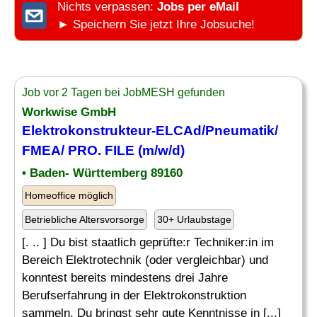
Nichts verpassen:
Jobs per eMail
► Speichern Sie jetzt Ihre Jobsuche!
Job vor 2 Tagen bei JobMESH gefunden
Workwise GmbH
Elektrokonstrukteur-ELCAd/
Pneumatik
/
FMEA/ PRO. FILE (m/w/d)
• Baden- Württemberg 89160
Homeoffice möglich
Betriebliche Altersvorsorge
30+ Urlaubstage
[. .. ] Du bist staatlich geprüfte:r Techniker:in im
Bereich Elektrotechnik (oder vergleichbar) und
konntest bereits mindestens drei Jahre
Berufserfahrung in der Elektrokonstruktion
sammeln. Du bringst sehr gute Kenntnisse in [...]