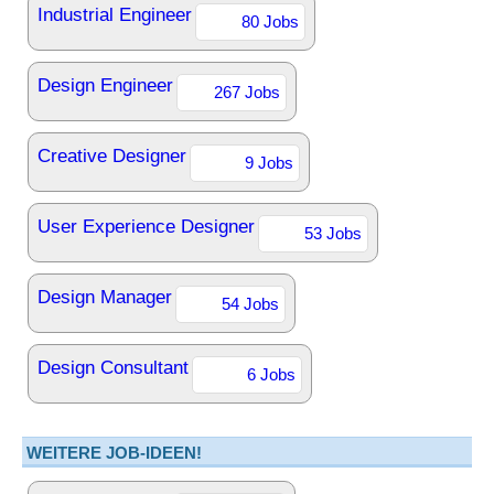
Industrial Engineer
80 Jobs
Design Engineer
267 Jobs
Creative Designer
9 Jobs
User Experience Designer
53 Jobs
Design Manager
54 Jobs
Design Consultant
6 Jobs
WEITERE JOB-IDEEN!