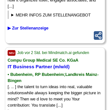
how it organizes itself, engages associates, and
[...]
MEHR INFOS ZUM STELLENANGEBOT
▶ Zur Stellenanzeige
Job vor 2 Std. bei Mindmatch.ai gefunden
NEU
Compu Group Medical SE Co. KGaA
IT Business Partner (m/w/d)
• Bubenheim, RP Bubenheim;Landkreis Mainz-
Bingen
[. .. ] the talent to turn ideas into real, valuable
solutionswhile always keeping the bigger picture in
mind? Then we d love to meet you Your
contribution: You translate [...]