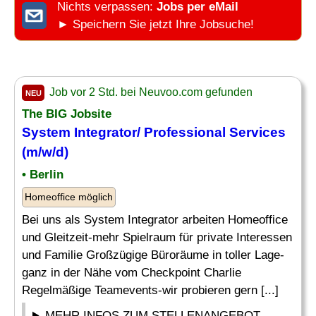
Nichts verpassen:
Jobs per eMail
► Speichern Sie jetzt Ihre Jobsuche!
Job vor 2 Std. bei Neuvoo.com gefunden
NEU
The BIG Jobsite
System Integrator/
Professional Services
(m/w/d)
• Berlin
Homeoffice möglich
Bei uns als System Integrator arbeiten Homeoffice
und Gleitzeit-mehr Spielraum für private Interessen
und Familie Großzügige Büroräume in toller Lage-
ganz in der Nähe vom Checkpoint Charlie
Regelmäßige Teamevents-wir probieren gern [...]
MEHR INFOS ZUM STELLENANGEBOT