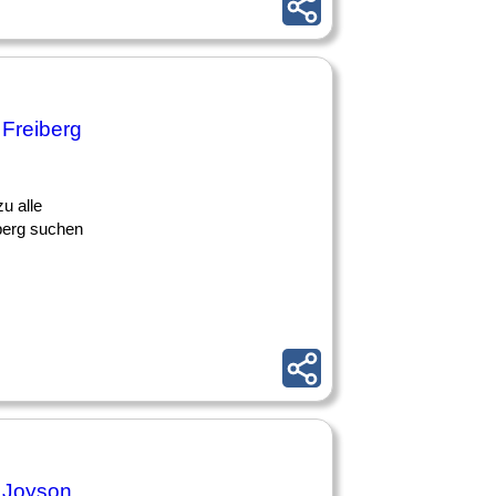
 Freiberg
u alle
iberg suchen
- Joyson