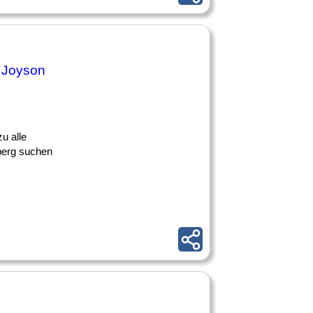
- Joyson
u alle
iberg suchen