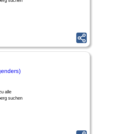
iberg suchen
 genders)
u alle
iberg suchen