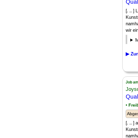
Qual
[. .. 
Kunsts
namha
wir ein
▶ Zur
Job am
Joys
Qual
• Frei
Abges
[. .. 
Kunsts
namha