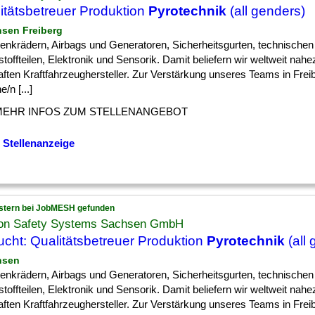
itätsbetreuer Produktion
Pyrotechnik
(all genders)
hsen Freiberg
] Lenkrädern, Airbags und Generatoren, Sicherheitsgurten, technischen
toffteilen, Elektronik und Sensorik. Damit beliefern wir weltweit nahez
ften Kraftfahrzeughersteller. Zur Verstärkung unseres Teams in Fre
e/n [...]
MEHR INFOS ZUM STELLENANGEBOT
 Stellenanzeige
stern bei JobMESH gefunden
on Safety Systems Sachsen GmbH
cht: Qualitätsbetreuer Produktion
Pyrotechnik
(all
hsen
] Lenkrädern, Airbags und Generatoren, Sicherheitsgurten, technischen
toffteilen, Elektronik und Sensorik. Damit beliefern wir weltweit nahez
ften Kraftfahrzeughersteller. Zur Verstärkung unseres Teams in Fre