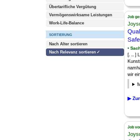
Übertarifliche Vergütung
Vermögenswirksame Leistungen
Job ge
Work-Life-Balance
Joys
Qual
SORTIERUNG
Saf
Nach Alter sortieren
• Sac
Nach Relevanz sortieren
[. .. 
Kunsts
namha
wir ein
▶ Zur
Job vo
Joys