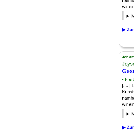
namha
wir ein
▶ Zur
Job am
Joys
Gesu
• Frei
[. .. 
Kunsts
namha
wir ein
▶ Zur