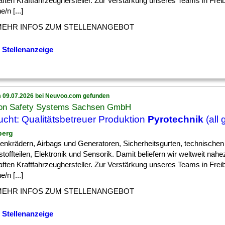
ften Kraftfahrzeughersteller. Zur Verstärkung unseres Teams in Fre
e/n [...]
MEHR INFOS ZUM STELLENANGEBOT
 Stellenanzeige
 09.07.2026 bei Neuvoo.com gefunden
on Safety Systems Sachsen GmbH
cht: Qualitätsbetreuer Produktion
Pyrotechnik
(all
berg
] Lenkrädern, Airbags und Generatoren, Sicherheitsgurten, technischen
toffteilen, Elektronik und Sensorik. Damit beliefern wir weltweit nahez
ften Kraftfahrzeughersteller. Zur Verstärkung unseres Teams in Fre
e/n [...]
MEHR INFOS ZUM STELLENANGEBOT
 Stellenanzeige