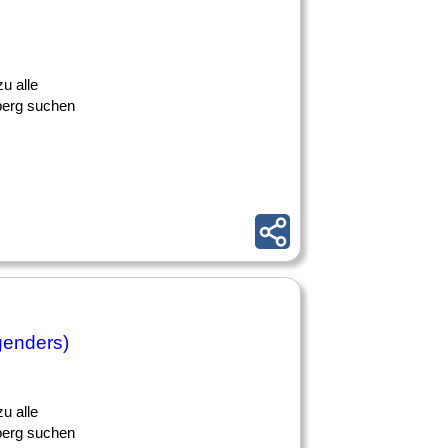
u alle
iberg suchen
 genders)
u alle
iberg suchen