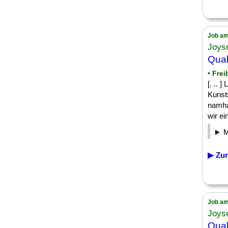
Job am
Joys
Qual
• Frei
[. .. 
Kunsts
namha
wir ein
▶ Zur
Job am
Joys
Qual