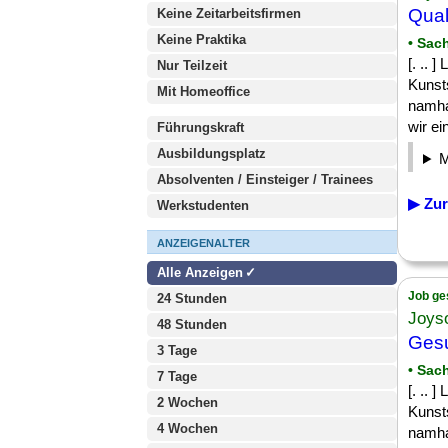
Qual
Keine Zeitarbeitsfirmen
Keine Praktika
• Sac
[. .. 
Nur Teilzeit
Kunsts
Mit Homeoffice
namha
wir ein
Führungskraft
Ausbildungsplatz
Absolventen / Einsteiger / Trainees
▶ Zur
Werkstudenten
ANZEIGENALTER
Alle Anzeigen
Job ge
24 Stunden
Joys
48 Stunden
Gesu
3 Tage
• Sac
7 Tage
[. .. 
2 Wochen
Kunsts
4 Wochen
namha