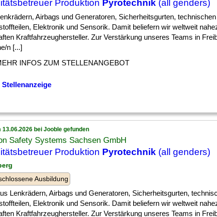
itätsbetreuer Produktion
Pyrotechnik
(all genders)
] Lenkrädern, Airbags und Generatoren, Sicherheitsgurten, technischen
toffteilen, Elektronik und Sensorik. Damit beliefern wir weltweit nahez
ften Kraftfahrzeughersteller. Zur Verstärkung unseres Teams in Fre
e/n [...]
MEHR INFOS ZUM STELLENANGEBOT
 Stellenanzeige
 13.06.2026 bei Jooble gefunden
on Safety Systems Sachsen GmbH
itätsbetreuer Produktion
Pyrotechnik
(all genders)
berg
chlossene Ausbildung
] aus Lenkrädern, Airbags und Generatoren, Sicherheitsgurten, technis
toffteilen, Elektronik und Sensorik. Damit beliefern wir weltweit nahez
ften Kraftfahrzeughersteller. Zur Verstärkung unseres Teams in Fre