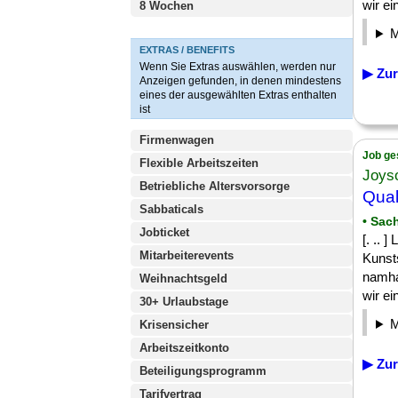
wir ein
8 Wochen
EXTRAS / BENEFITS
Wenn Sie Extras auswählen, werden nur
▶ Zur
Anzeigen gefunden, in denen mindestens
eines der ausgewählten Extras enthalten
ist
Firmenwagen
Job ge
Flexible Arbeitszeiten
Joys
Betriebliche Altersvorsorge
Qual
Sabbaticals
• Sac
Jobticket
[. .. 
Mitarbeiterevents
Kunsts
namha
Weihnachtsgeld
wir ein
30+ Urlaubstage
Krisensicher
Arbeitszeitkonto
▶ Zur
Beteiligungsprogramm
Tarifvertrag