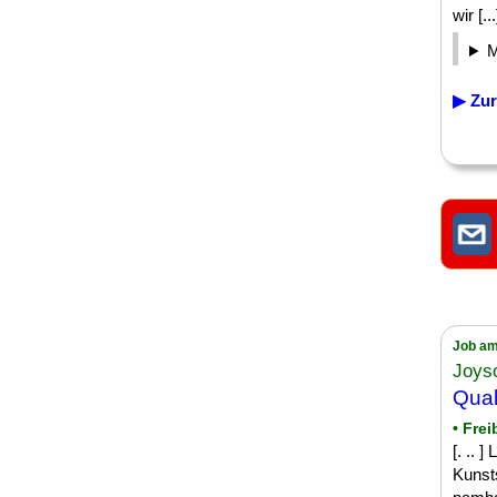
wir [...
▶ Zur
Job am
Joys
Qual
• Frei
[. .. 
Kunsts