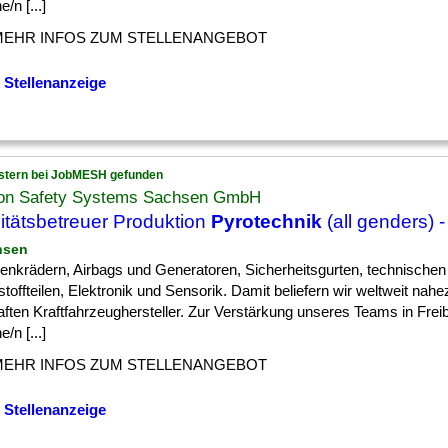
e/n [...]
MEHR INFOS ZUM STELLENANGEBOT
 Stellenanzeige
stern bei JobMESH gefunden
on Safety Systems Sachsen GmbH
itätsbetreuer Produktion
Pyrotechnik
(all genders) -
hsen
] Lenkrädern, Airbags und Generatoren, Sicherheitsgurten, technischen
toffteilen, Elektronik und Sensorik. Damit beliefern wir weltweit nahez
ften Kraftfahrzeughersteller. Zur Verstärkung unseres Teams in Fre
e/n [...]
MEHR INFOS ZUM STELLENANGEBOT
 Stellenanzeige