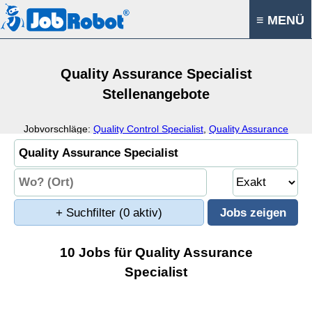
≡ MENÜ
Quality Assurance Specialist
Stellenangebote
Jobvorschläge:
Quality Control Specialist
,
Quality Assurance
Manager
,
Quality Assurance Engineer
,
Quality Assurance
Coordinator
+ Suchfilter
(0 aktiv)
10 Jobs für Quality Assurance
Specialist