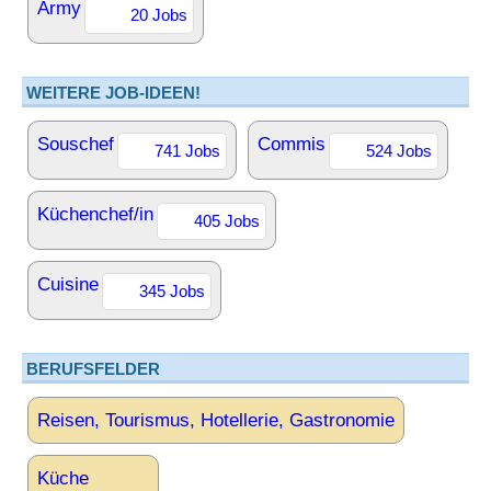
Army
20 Jobs
WEITERE JOB-IDEEN!
Souschef
Commis
741 Jobs
524 Jobs
Küchenchef/in
405 Jobs
Cuisine
345 Jobs
BERUFSFELDER
Reisen, Tourismus, Hotellerie, Gastronomie
Küche