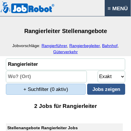
≡ MENÜ
Rangierleiter Stellenangebote
Jobvorschläge:
Rangierführer
,
Rangierbegleiter
,
Bahnhof
,
Güterverkehr
+ Suchfilter
(0 aktiv)
2 Jobs für Rangierleiter
Stellenangebote Rangierleiter Jobs