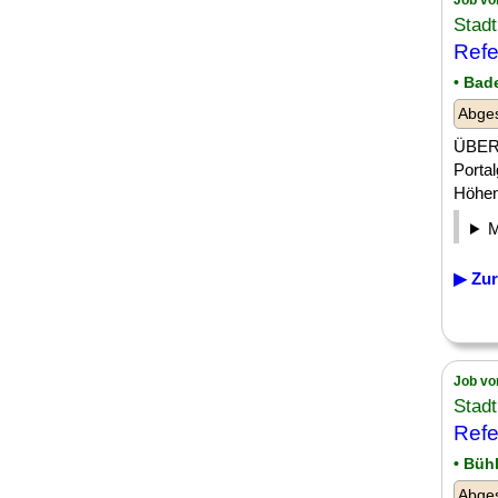
Job vo
Stadt
Refe
• Bad
Abge
ÜBER 
Porta
Höheng
▶ Zur
Job vo
Stadt
Refe
• Büh
Abge