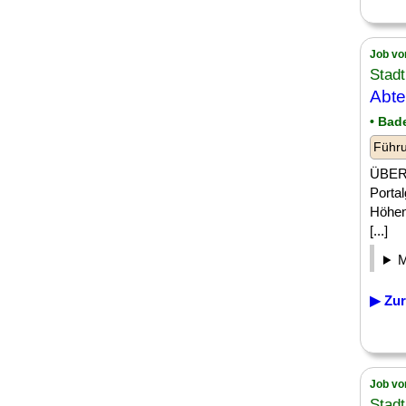
Job vo
Stadt
Abte
• Bad
Führu
ÜBER 
Porta
Höhen
[...]
▶ Zur
Job vo
Stadt