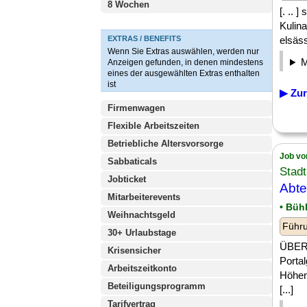
8 Wochen
[. ..
Kulin
EXTRAS / BENEFITS
elsäss
Wenn Sie Extras auswählen, werden nur
Anzeigen gefunden, in denen mindestens
eines der ausgewählten Extras enthalten
ist
▶ Zur
Firmenwagen
Flexible Arbeitszeiten
Betriebliche Altersvorsorge
Job vo
Sabbaticals
Stadt
Jobticket
Abte
Mitarbeiterevents
• Büh
Weihnachtsgeld
Führu
30+ Urlaubstage
ÜBER 
Krisensicher
Porta
Arbeitszeitkonto
Höhen
Beteiligungsprogramm
[...]
Tarifvertrag