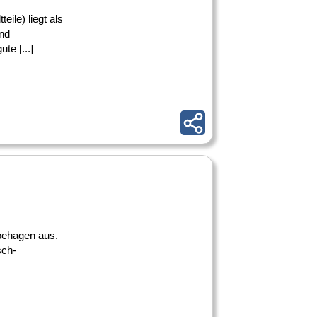
ile) liegt als
nd
te [...]
behagen aus.
sch-