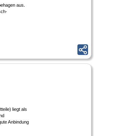
behagen aus.
sch-
ile) liegt als
nd
 gute Anbindung