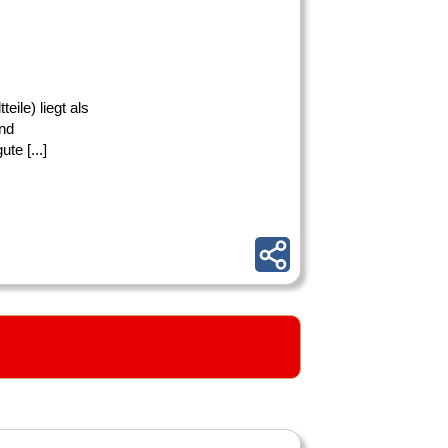
ile) liegt als
nd
te [...]