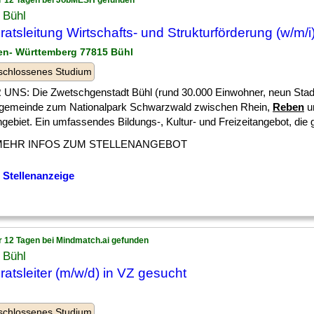
r 12 Tagen bei JobMESH gefunden
 Bühl
ratsleitung Wirtschafts- und Strukturförderung (w/m/i
en- Württemberg 77815 Bühl
schlossenes Studium
UNS: Die Zwetschgenstadt Bühl (rund 30.000 Einwohner, neun Stadtte
lgemeinde zum Nationalpark Schwarzwald zwischen Rhein,
Reben
u
ebiet. Ein umfassendes Bildungs-, Kultur- und Freizeitangebot, die gu
MEHR INFOS ZUM STELLENANGEBOT
 Stellenanzeige
r 12 Tagen bei Mindmatch.ai gefunden
 Bühl
ratsleiter (m/w/d) in VZ gesucht
l
schlossenes Studium