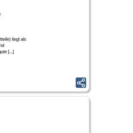
)
ile) liegt als
nd
te [...]