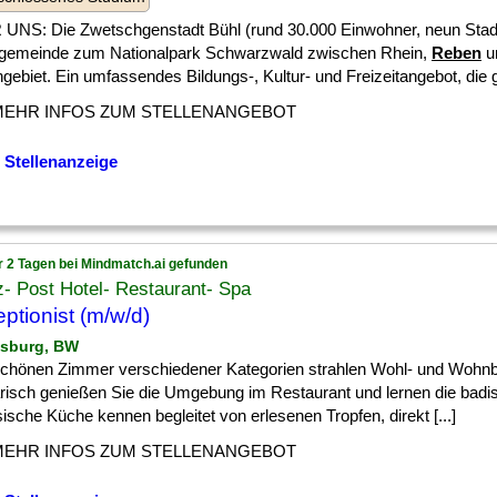
UNS: Die Zwetschgenstadt Bühl (rund 30.000 Einwohner, neun Stadtte
lgemeinde zum Nationalpark Schwarzwald zwischen Rhein,
Reben
u
ebiet. Ein umfassendes Bildungs-, Kultur- und Freizeitangebot, die gu
MEHR INFOS ZUM STELLENANGEBOT
 Stellenanzeige
r 2 Tagen bei Mindmatch.ai gefunden
- Post Hotel- Restaurant- Spa
ptionist (m/w/d)
tsburg, BW
 ] schönen Zimmer verschiedener Kategorien strahlen Wohl- und Wohn
arisch genießen Sie die Umgebung im Restaurant und lernen die badi
ische Küche kennen begleitet von erlesenen Tropfen, direkt [...]
MEHR INFOS ZUM STELLENANGEBOT