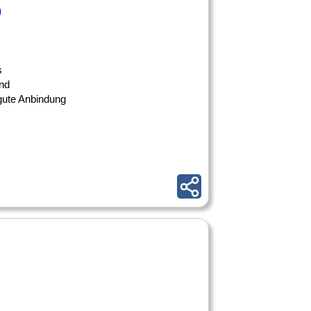
)
s
nd
 gute Anbindung