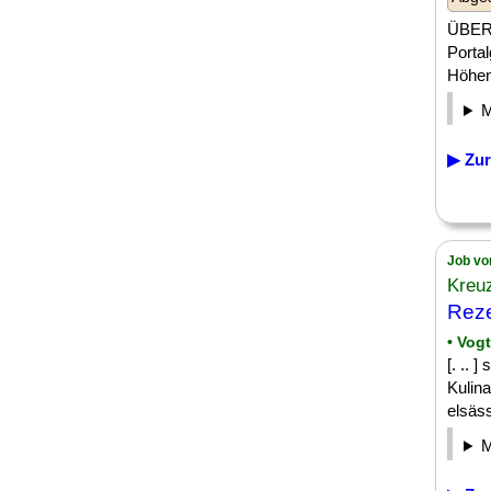
ÜBER 
Porta
Höheng
▶ Zur
Job vo
Kreuz
Reze
• Vog
[. ..
Kulin
elsäss