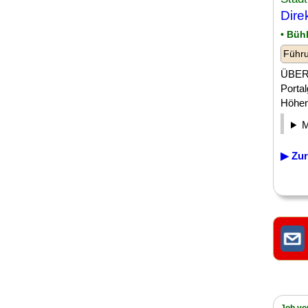
Dire
• Büh
Führu
ÜBER 
Porta
Höheng
▶ Zur