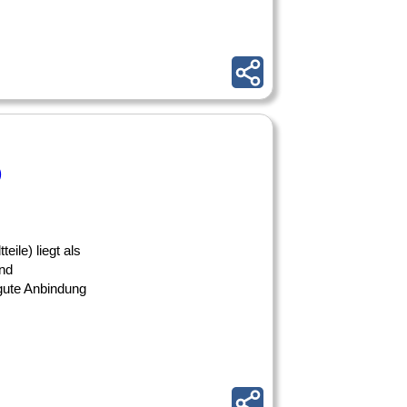
)
ile) liegt als
nd
 gute Anbindung