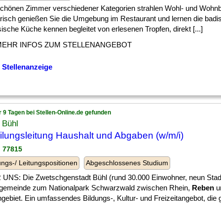
 ] schönen Zimmer verschiedener Kategorien strahlen Wohl- und Wohn
arisch genießen Sie die Umgebung im Restaurant und lernen die badi
ische Küche kennen begleitet von erlesenen Tropfen, direkt [...]
MEHR INFOS ZUM STELLENANGEBOT
 Stellenanzeige
r 9 Tagen bei Stellen-Online.de gefunden
 Bühl
ilungsleitung Haushalt und Abgaben (w/m/i)
l 77815
ngs-/ Leitungspositionen
Abgeschlossenes Studium
UNS: Die Zwetschgenstadt Bühl (rund 30.000 Einwohner, neun Stadtte
lgemeinde zum Nationalpark Schwarzwald zwischen Rhein,
Reben
u
gebiet. Ein umfassendes Bildungs-, Kultur- und Freizeitangebot, die