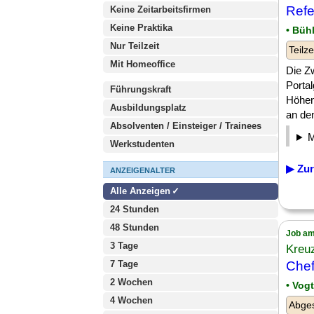
Refe
Keine Zeitarbeitsfirmen
Keine Praktika
• Büh
Nur Teilzeit
Teilze
Mit Homeoffice
Die Zw
Porta
Führungskraft
Höhen
Ausbildungsplatz
an den 
Absolventen / Einsteiger / Trainees
Werkstudenten
▶ Zur
ANZEIGENALTER
Alle Anzeigen
24 Stunden
48 Stunden
Job am
3 Tage
Kreuz
7 Tage
Chef
2 Wochen
• Vog
4 Wochen
Abges