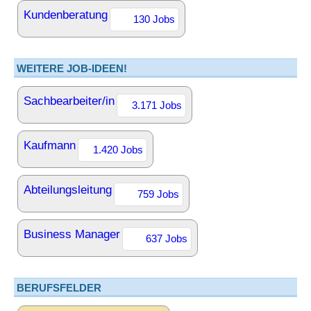
Kundenberatung
130 Jobs
WEITERE JOB-IDEEN!
Sachbearbeiter/in
3.171 Jobs
Kaufmann
1.420 Jobs
Abteilungsleitung
759 Jobs
Business Manager
637 Jobs
BERUFSFELDER