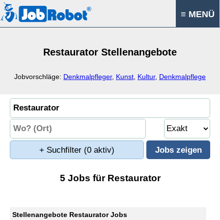
≡ MENÜ
Restaurator Stellenangebote
Jobvorschläge:
Denkmalpfleger
,
Kunst
,
Kultur
,
Denkmalpflege
+ Suchfilter
(0 aktiv)
5 Jobs für Restaurator
Stellenangebote Restaurator Jobs