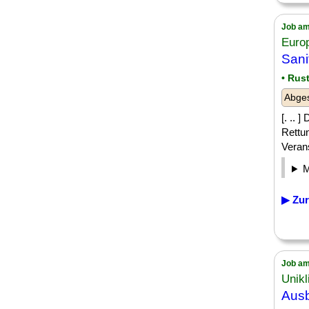
Job am
Euro
Sani
• Rus
Abges
[. .. 
Rettu
Verans
▶ Zur
Job am
Unik
Ausb