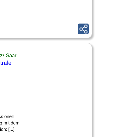
lz/ Saar
trale
ssionell
ng mit dem
n: [...]