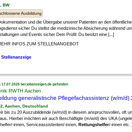
t, BW
chlossene Ausbildung
] Dokumentation und die Übergabe unserer Patienten an den öffentlich
ngsdienst sicher Du stellst die medizinische Absicherung während un
taltungen und Events sicher Dein Profil: Du besitzt eine [...]
MEHR INFOS ZUM STELLENANGEBOT
 Stellenanzeige
 17.07.2026 bei jobanzeigen.de gefunden
linik RWTH Aachen
ildung generalistische Pflegefachassistenz (w/m/d)
62, Aachen, Deutschland
] wir bis zu 20 Auszubildende (w/m/d) in diesem anspruchsvollen, oft u
 aus. Hierbei möchten wir auch Beschäftigte (m/w/d) des UKA (ungele
helfer/-innen, Serviceassistenten/-innen,
Rettungshelfer
/-innen etc. )