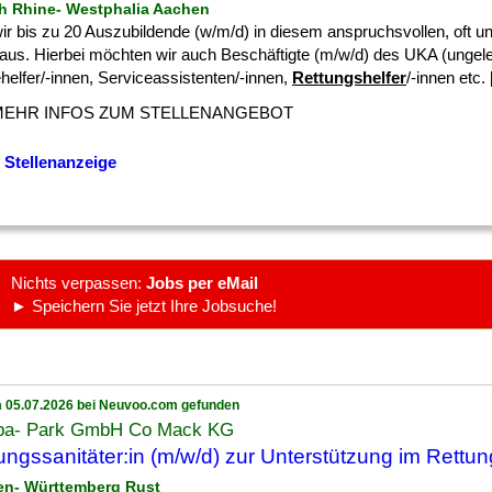
th Rhine- Westphalia Aachen
] wir bis zu 20 Auszubildende (w/m/d) in diesem anspruchsvollen, oft u
 aus. Hierbei möchten wir auch Beschäftigte (m/w/d) des UKA (ungele
helfer/-innen, Serviceassistenten/-innen,
Rettungshelfer
/-innen etc. [
MEHR INFOS ZUM STELLENANGEBOT
 Stellenanzeige
Nichts verpassen:
Jobs per eMail
► Speichern Sie jetzt Ihre Jobsuche!
 05.07.2026 bei Neuvoo.com gefunden
pa- Park GmbH Co Mack KG
ungssanitäter:in (m/w/d) zur Unterstützung im Rettu
en- Württemberg Rust