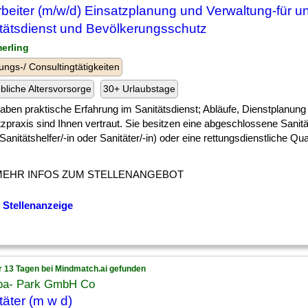
rbeiter (m/w/d) Einsatzplanung und Verwaltung-für u
tätsdienst und Bevölkerungsschutz
merling
ungs-/ Consultingtätigkeiten
ebliche Altersvorsorge
30+ Urlaubstage
] haben praktische Erfahrung im Sanitätsdienst; Abläufe, Dienstplanung
zpraxis sind Ihnen vertraut. Sie besitzen eine abgeschlossene Sanit
 Sanitätshelfer/-in oder Sanitäter/-in) oder eine rettungsdienstliche Qual
MEHR INFOS ZUM STELLENANGEBOT
 Stellenanzeige
r 13 Tagen bei Mindmatch.ai gefunden
pa- Park GmbH Co
täter (m w d)