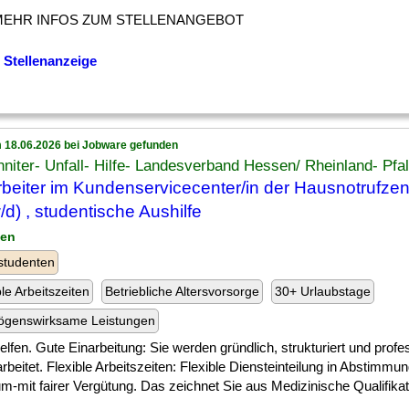
MEHR INFOS ZUM STELLENANGEBOT
 Stellenanzeige
 18.06.2026 bei Jobware gefunden
niter- Unfall- Hilfe- Landesverband Hessen/ Rheinland- Pfa
rbeiter im Kundenservicecenter/in der Hausnotrufzen
/d) , studentische Aushilfe
den
studenten
ble Arbeitszeiten
Betriebliche Altersvorsorge
30+ Urlaubstage
ögenswirksame Leistungen
] helfen. Gute Einarbeitung: Sie werden gründlich, strukturiert und profe
rbeitet. Flexible Arbeitszeiten: Flexible Diensteinteilung in Abstimmu
m-mit fairer Vergütung. Das zeichnet Sie aus Medizinische Qualifikatio