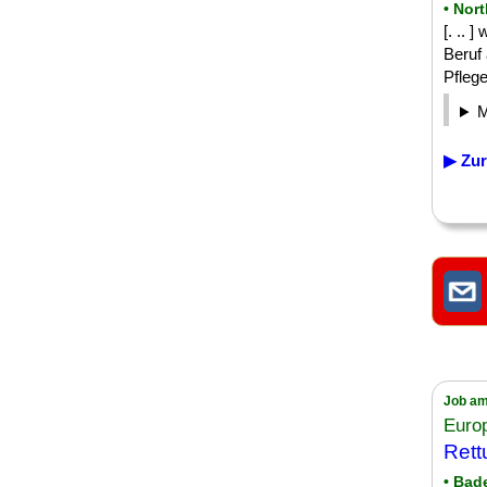
• Nor
[. .. 
Beruf
Pflege
▶ Zur
Job am
Euro
Rett
• Bad