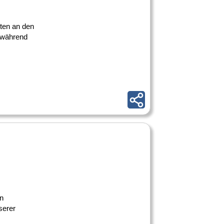
nten an den
g während
en
serer