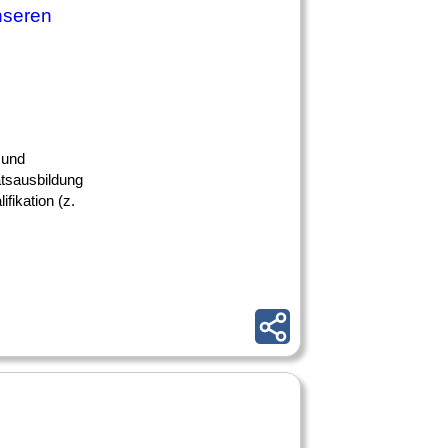
nseren
 und
ätsausbildung
ifikation (z.