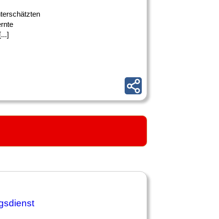
nterschätzten
rnte
...]
ngsdienst