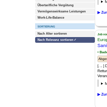
Übertarifliche Vergütung
Vermögenswirksame Leistungen
▶ Zur
Work-Life-Balance
SORTIERUNG
Nach Alter sortieren
Job vo
Euro
Nach Relevanz sortieren
Sani
• Bad
Abges
[. .. 
Rettu
Verans
▶ Zur