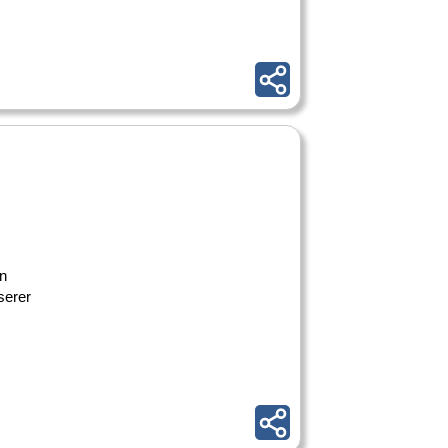
en
serer