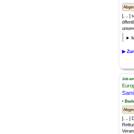
Abges
[. .. 
öffent
unsere
▶ Zur
Job am
Euro
Sani
• Bad
Abges
[. .. 
Rettu
Verans