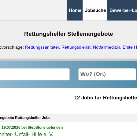
Home
Jobsuche
Bewerber-Lo
Rettungshelfer Stellenangebote
bvorschläge:
Rettungssanitäter
,
Rettungsdienst
,
Notfallmedizin
,
Erste H
12 Jobs für Rettungshelfe
angebote Rettungshelfer Jobs
 19.07.2026 bei StepStone gefunden
niter- Unfall- Hilfe e. V.