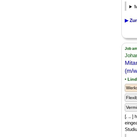
▶ Zur
Job am
Johan
Mita
(m/w
• Lin
Werk
Flexi
Verm
[. .. 
eingea
Studiu