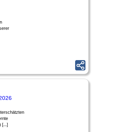
en
serer
 2026
nterschätzten
rnte
 [...]