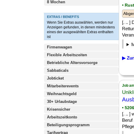
8 Wochen
• Rus
Abges
EXTRAS / BENEFITS
[. .. 
Wenn Sie Extras auswählen, werden nur
Anzeigen gefunden, in denen mindestens
Rettu
eines der ausgewählten Extras enthalten
Verans
ist
Firmenwagen
Flexible Arbeitszeiten
▶ Zur
Betriebliche Altersvorsorge
Sabbaticals
Jobticket
Job am
Mitarbeiterevents
Unik
Weihnachtsgeld
Ausb
30+ Urlaubstage
• 520
Krisensicher
[. .. 
Arbeitszeitkonto
Beruf
Beteiligungsprogramm
Pflege
Tarifvertrag