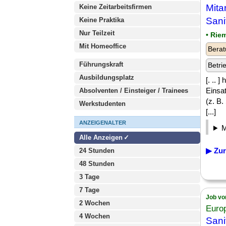
Mita
Keine Zeitarbeitsfirmen
Sani
Keine Praktika
Nur Teilzeit
• Rie
Mit Homeoffice
Berat
Führungskraft
Betri
Ausbildungsplatz
[. .. 
Einsat
Absolventen / Einsteiger / Trainees
(z. B.
Werkstudenten
[...]
ANZEIGENALTER
Alle Anzeigen
▶ Zur
24 Stunden
48 Stunden
3 Tage
7 Tage
Job vo
2 Wochen
Euro
4 Wochen
Sani