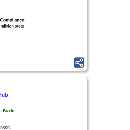
Compliance
-
tlinien stets
Hub
in Koeln
anken,