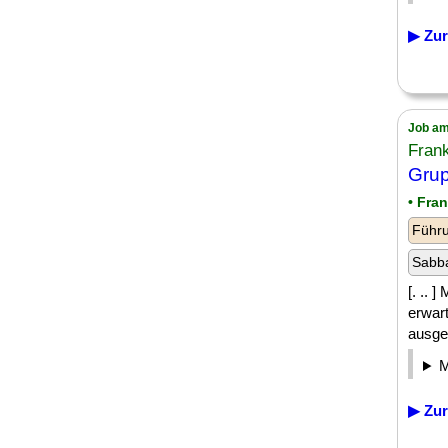
▶ Zur
Job am
Frank
Grup
• Fra
Führu
Sabba
[. .. 
erwart
ausge
▶ Zur