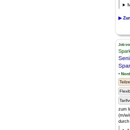
▶ Zur
Job vo
Spar
Seni
Spar
• Nor
Teilze
Flexi
Tarifv
zum I
(m/w/d
durch 