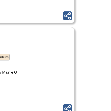
udium
n/ Main e G