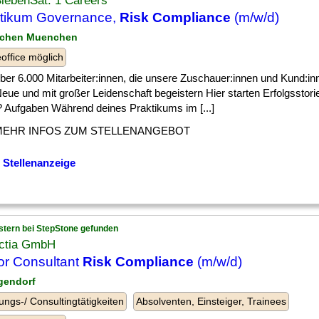
iebenSat. 1 Careers
tikum Governance,
Risk Compliance
(m/w/d)
nchen Muenchen
ffice möglich
] über 6.000 Mitarbeiter:innen, die unsere Zuschauer:innen und Kund:i
eue und mit großer Leidenschaft begeistern Hier starten Erfolgsstori
? Aufgaben Während deines Praktikums im [...]
MEHR INFOS ZUM STELLENANGEBOT
 Stellenanzeige
stern bei StepStone gefunden
ectia GmbH
or Consultant
Risk Compliance
(m/w/d)
gendorf
ungs-/ Consultingtätigkeiten
Absolventen, Einsteiger, Trainees