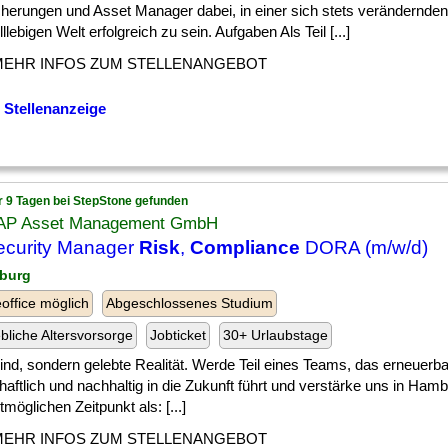
cherungen und Asset Manager dabei, in einer sich stets verändernde
llebigen Welt erfolgreich zu sein. Aufgaben Als Teil [...]
MEHR INFOS ZUM STELLENANGEBOT
 Stellenanzeige
r 9 Tagen bei StepStone gefunden
P Asset Management GmbH
ecurity Manager
Risk
,
Compliance
DORA (m/w/d)
burg
ffice möglich
Abgeschlossenes Studium
ebliche Altersvorsorge
Jobticket
30+ Urlaubstage
] sind, sondern gelebte Realität. Werde Teil eines Teams, das erneuerb
haftlich und nachhaltig in die Zukunft führt und verstärke uns in Ha
möglichen Zeitpunkt als: [...]
MEHR INFOS ZUM STELLENANGEBOT