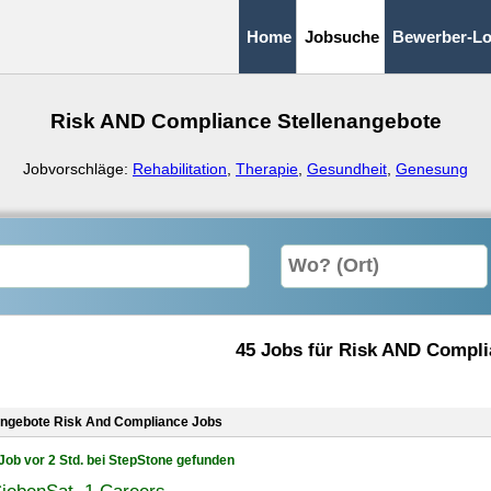
Home
Jobsuche
Bewerber-Lo
Risk AND Compliance Stellenangebote
Jobvorschläge:
Rehabilitation
,
Therapie
,
Gesundheit
,
Genesung
45 Jobs für Risk AND Compl
angebote Risk And Compliance Jobs
Job vor 2 Std. bei StepStone gefunden