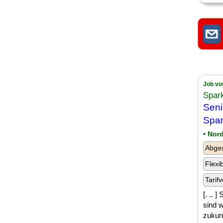
Job vo
Spar
Seni
Spar
• Nor
Abge
Flexi
Tarifv
[. .. 
sind w
zukunf