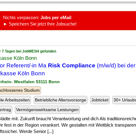
Nichts verpassen:
Jobs per eMail
► Speichern Sie jetzt Ihre Jobsuche!
r 7 Tagen bei JobMESH gefunden
kasse Köln Bonn
or Referent/-in Ma
Risk Compliance
(m/w/d) bei der
kasse Köln Bonn
drhein- Westfalen 53111 Bonn
schlossenes Studium
ble Arbeitszeiten
Betriebliche Altersvorsorge
Jobticket
30+ Urlaub
ertrag
Vermögenswirksame Leistungen
] Städte mit. Zukunft braucht Verantwortung und dich Als traditionsreich
ir fest in der Region verankert. Wir gestalten mit Weitblick transparent
tssicher. Werde Senior [...]