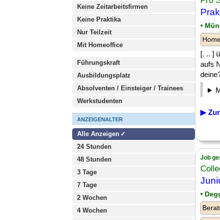
Pro S
Keine Zeitarbeitsfirmen
Prak
Keine Praktika
• Mü
Nur Teilzeit
Homeo
Mit Homeoffice
[. .. 
Führungskraft
aufs N
deine
Ausbildungsplatz
Absolventen / Einsteiger / Trainees
Werkstudenten
▶ Zur
ANZEIGENALTER
Alle Anzeigen
24 Stunden
Job ge
48 Stunden
Coll
3 Tage
Juni
7 Tage
• Deg
2 Wochen
Berat
4 Wochen