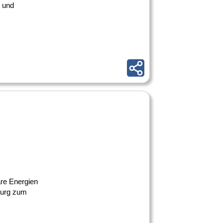
n und
are Energien
mburg zum