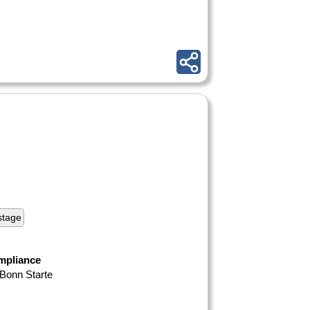
stage
mpliance
 Bonn Starte