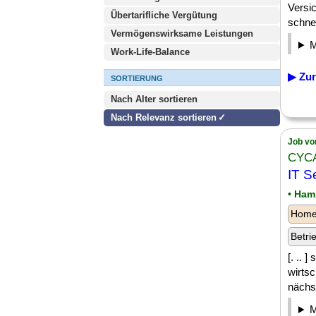
Versi
Übertarifliche Vergütung
schnel
Vermögenswirksame Leistungen
Work-Life-Balance
▶ Zur
SORTIERUNG
Nach Alter sortieren
Nach Relevanz sortieren
Job vo
CYCA
IT S
• Ham
Homeo
Betri
[. .. 
wirtsc
nächst