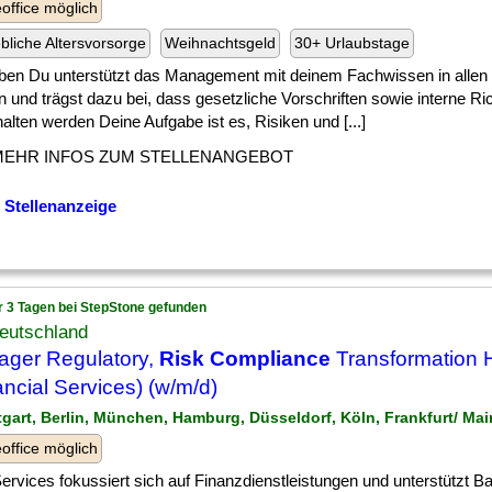
ffice möglich
ebliche Altersvorsorge
Weihnachtsgeld
30+ Urlaubstage
ben Du unterstützt das Management mit deinem Fachwissen in allen
 und trägst dazu bei, dass gesetzliche Vorschriften sowie interne Rich
alten werden Deine Aufgabe ist es, Risiken und [...]
MEHR INFOS ZUM STELLENANGEBOT
 Stellenanzeige
r 3 Tagen bei StepStone gefunden
eutschland
ger Regulatory,
Risk Compliance
Transformation 
ancial Services) (w/m/d)
ttgart, Berlin, München, Hamburg, Düsseldorf, Köln, Frankfurt/ Ma
ffice möglich
] Services fokussiert sich auf Finanzdienstleistungen und unterstützt B