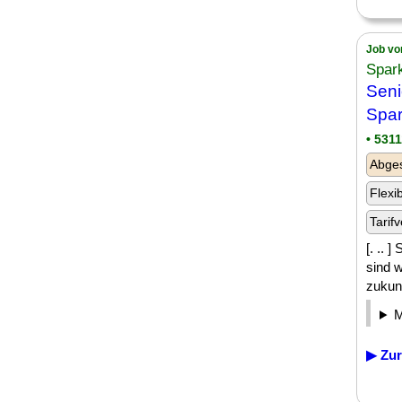
Job vo
Spar
Seni
Spar
• 531
Abge
Flexi
Tarifv
[. .. 
sind w
zukunf
▶ Zur