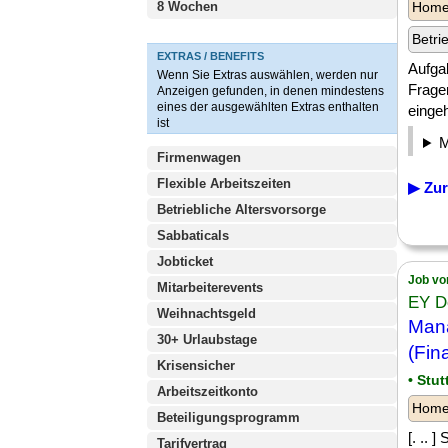
8 Wochen
Homeo
Betri
EXTRAS / BENEFITS
Aufga
Wenn Sie Extras auswählen, werden nur
Fragen
Anzeigen gefunden, in denen mindestens
eines der ausgewählten Extras enthalten
eingeh
ist
Firmenwagen
Flexible Arbeitszeiten
▶ Zur
Betriebliche Altersvorsorge
Sabbaticals
Jobticket
Job vo
Mitarbeiterevents
EY D
Weihnachtsgeld
Mana
30+ Urlaubstage
(Fin
Krisensicher
• Stu
Arbeitszeitkonto
Homeo
Beteiligungsprogramm
[. .. 
Tarifvertrag