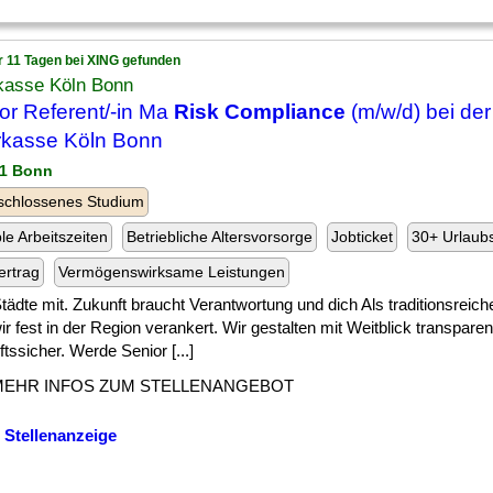
r 11 Tagen bei XING gefunden
kasse Köln Bonn
or Referent/-in Ma
Risk Compliance
(m/w/d) bei der
kasse Köln Bonn
11 Bonn
schlossenes Studium
ble Arbeitszeiten
Betriebliche Altersvorsorge
Jobticket
30+ Urlaub
ertrag
Vermögenswirksame Leistungen
] Städte mit. Zukunft braucht Verantwortung und dich Als traditionsreich
ir fest in der Region verankert. Wir gestalten mit Weitblick transparent
tssicher. Werde Senior [...]
MEHR INFOS ZUM STELLENANGEBOT
 Stellenanzeige