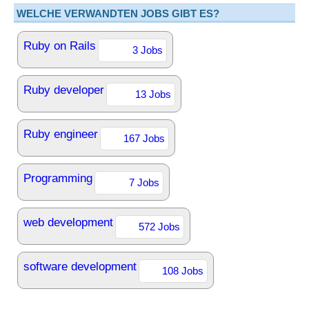
WELCHE VERWANDTEN JOBS GIBT ES?
Ruby on Rails
3 Jobs
Ruby developer
13 Jobs
Ruby engineer
167 Jobs
Programming
7 Jobs
web development
572 Jobs
software development
108 Jobs