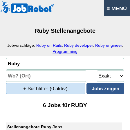
≡ MENÜ
Ruby Stellenangebote
Jobvorschläge:
Ruby on Rails
,
Ruby developer
,
Ruby engineer
,
Programming
+ Suchfilter
(0 aktiv)
6 Jobs für RUBY
Stellenangebote Ruby Jobs