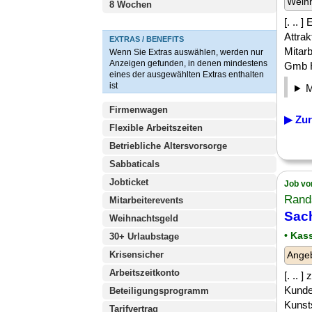
Weih
8 Wochen
[. .. 
Attrak
EXTRAS / BENEFITS
Mitar
Wenn Sie Extras auswählen, werden nur
Anzeigen gefunden, in denen mindestens
Gmb H 
eines der ausgewählten Extras enthalten
ist
Firmenwagen
▶ Zur
Flexible Arbeitszeiten
Betriebliche Altersvorsorge
Sabbaticals
Jobticket
Job vo
Rand
Mitarbeiterevents
Sach
Weihnachtsgeld
• Kas
30+ Urlaubstage
Krisensicher
Angeb
Arbeitszeitkonto
[. ..
Kunde
Beteiligungsprogramm
Kunst
Tarifvertrag