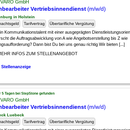
UVARO GmbH
bearbeiter Vertriebsinnendienst
(m/w/d)
enburg in Holstein
nachtsgeld
Tarifvertrag
Übertarifliche Vergütung
] ein Kommunikationstalent mit einer ausgeprägten Dienstleistungsorie
scht die Auftragsabwicklung von A wie Angebotserstellung bis Z wie
gsaufforderung? Dann bist Du bei uns genau richtig Wir bieten [...]
MEHR INFOS ZUM STELLENANGEBOT
 Stellenanzeige
r 5 Tagen bei StepStone gefunden
UVARO GmbH
bearbeiter Vertriebsinnendienst
(m/w/d)
eck Luebeck
nachtsgeld
Tarifvertrag
Übertarifliche Vergütung