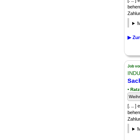
[. .. 
beherr
Zahlun
▶ Zur
Job vo
IND
Sach
• Rat
Weih
[. .. 
beherr
Zahlun