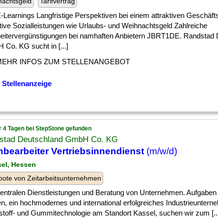
nachtsgeld
Tarifvertrag
] E-Learnings Langfristige Perspektiven bei einem attraktiven Geschäft
tive Sozialleistungen wie Urlaubs- und Weihnachtsgeld Zahlreiche
beitervergünstigungen bei namhaften Anbietern JBRT1DE. Randstad
Co. KG sucht in [...]
MEHR INFOS ZUM STELLENANGEBOT
 Stellenanzeige
r 4 Tagen bei StepStone gefunden
stad Deutschland GmbH Co. KG
bearbeiter Vertriebsinnendienst
(m/w/d)
sel, Hessen
ote von Zeitarbeitsunternehmen
 ] zentralen Dienstleistungen und Beratung von Unternehmen. Aufgaben
n, ein hochmodernes und international erfolgreiches Industrieuntern
stoff- und Gummitechnologie am Standort Kassel, suchen wir zum [..