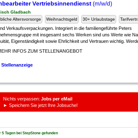
bearbeiter Vertriebsinnendienst
(m/w/d)
gisch Gladbach
ebliche Altersvorsorge
Weihnachtsgeld
30+ Urlaubstage
Tarifvert
] und Verkaufsverpackungen. Integriert in die familiengeführte Peters
nehmensgruppe mit insgesamt sechs Werken sind uns Werte wie Nach
uität, Eigenständigkeit sowie Ehrlichkeit und Vertrauen wichtig. Werden
MEHR INFOS ZUM STELLENANGEBOT
 Stellenanzeige
Nichts verpassen:
Jobs per eMail
► Speichern Sie jetzt Ihre Jobsuche!
r 5 Tagen bei StepStone gefunden