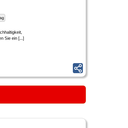
rag
haltigkeit,
 Sie ein [...]