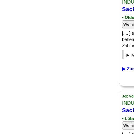
IND
Sach
• Old
Weih
[. .. 
beherr
Zahlun
▶ Zur
Job vo
IND
Sach
• Lüb
Weih