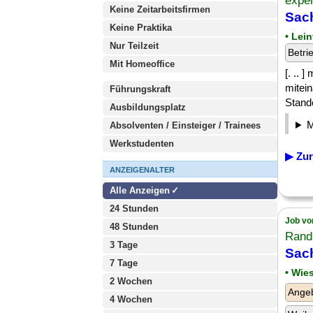
expe
Keine Zeitarbeitsfirmen
Sach
Keine Praktika
• Lei
Nur Teilzeit
Betri
Mit Homeoffice
[. .. 
mitei
Führungskraft
Stando
Ausbildungsplatz
Absolventen / Einsteiger / Trainees
Werkstudenten
▶ Zur
ANZEIGENALTER
Alle Anzeigen
24 Stunden
Job vo
48 Stunden
Rand
3 Tage
Sach
7 Tage
• Wie
2 Wochen
Angeb
4 Wochen