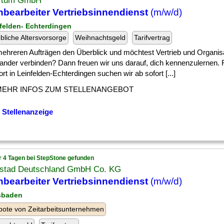
rtum GmbH
bearbeiter Vertriebsinnendienst
(m/w/d)
nfelden- Echterdingen
ebliche Altersvorsorge
Weihnachtsgeld
Tarifvertrag
] mehreren Aufträgen den Überblick und möchtest Vertrieb und Organis
nander verbinden? Dann freuen wir uns darauf, dich kennenzulernen. 
rt in Leinfelden-Echterdingen suchen wir ab sofort [...]
MEHR INFOS ZUM STELLENANGEBOT
 Stellenanzeige
r 4 Tagen bei StepStone gefunden
stad Deutschland GmbH Co. KG
bearbeiter Vertriebsinnendienst
(m/w/d)
sbaden
ote von Zeitarbeitsunternehmen