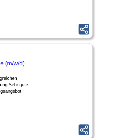
e (m/w/d)
lgreichen
lung Sehr gute
ngsangebot