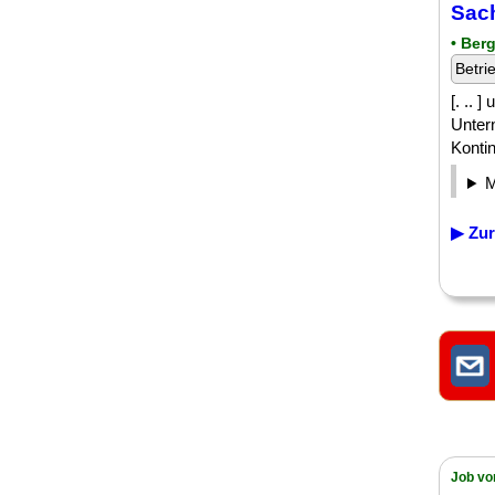
Sach
• Ber
Betri
[. .. 
Unter
Kontin
▶ Zur
Job vo