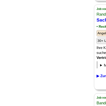
Job vo
Rand
Sach
• Rec
Angeb
30+ U
Ihre K
suche
Vertr
▶ Zur
Job vo
Band