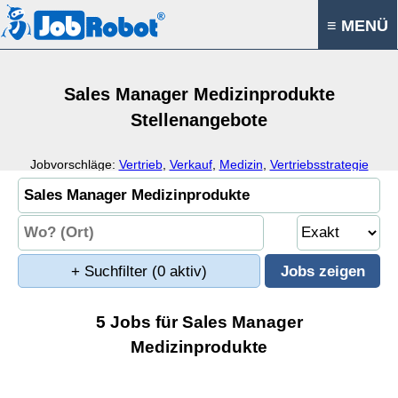
≡ MENÜ
Sales Manager Medizinprodukte
Stellenangebote
Jobvorschläge:
Vertrieb
,
Verkauf
,
Medizin
,
Vertriebsstrategie
+ Suchfilter
(0 aktiv)
5 Jobs für Sales Manager
Medizinprodukte