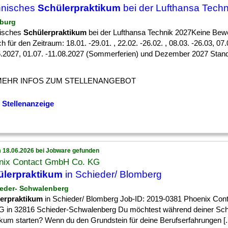
hnisches
Schülerpraktikum
bei der Lufthansa Tech
burg
isches
Schülerpraktikum
bei der Lufthansa Technik 2027Keine Be
h für den Zeitraum: 18.01. -29.01. , 22.02. -26.02. , 08.03. -26.03, 07.
6.2027, 01.07. -11.08.2027 (Sommerferien) und Dezember 2027 Sta
MEHR INFOS ZUM STELLENANGEBOT
 Stellenanzeige
 18.06.2026 bei Jobware gefunden
nix Contact GmbH Co. KG
ülerpraktikum
in Schieder/ Blomberg
ieder- Schwalenberg
erpraktikum
in Schieder/ Blomberg Job-ID: 2019-0381 Phoenix Co
G in 32816 Schieder-Schwalenberg Du möchtest während deiner Schu
kum starten? Wenn du den Grundstein für deine Berufserfahrungen [..