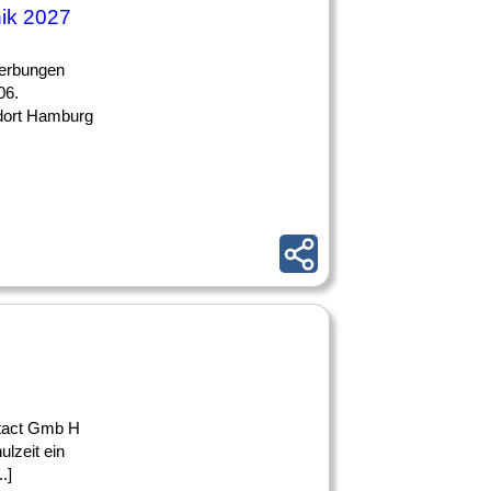
nik 2027
werbungen
06.
ndort Hamburg
ntact Gmb H
lzeit ein
.]