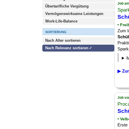
Job am
Übertarifliche Vergütung
Spark
Vermögenswirksame Leistungen
Sch
Work-Life-Balance
• Fre
Zum I
SORTIERUNG
Schül
Nach Alter sortieren
Prakt
Nach Relevanz sortieren
Sparka
▶ Zur
Job vo
Proc
Sch
• Velb
Erste