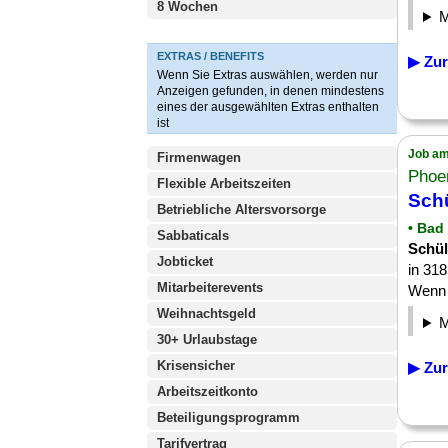
8 Wochen
EXTRAS / BENEFITS
▶ Zur
Wenn Sie Extras auswählen, werden nur
Anzeigen gefunden, in denen mindestens
eines der ausgewählten Extras enthalten
ist
Job am
Firmenwagen
Phoe
Flexible Arbeitszeiten
Sch
Betriebliche Altersvorsorge
• Bad
Sabbaticals
Schül
Jobticket
in 31
Mitarbeiterevents
Wenn d
Weihnachtsgeld
30+ Urlaubstage
Krisensicher
▶ Zur
Arbeitszeitkonto
Beteiligungsprogramm
Tarifvertrag