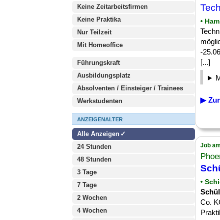
Tec
Keine Zeitarbeitsfirmen
Keine Praktika
• Ham
Techn
Nur Teilzeit
möglic
Mit Homeoffice
-25.0
[...]
Führungskraft
Ausbildungsplatz
Absolventen / Einsteiger / Trainees
▶ Zur
Werkstudenten
ANZEIGENALTER
Alle Anzeigen
Job am
24 Stunden
Phoe
48 Stunden
Sch
3 Tage
• Sch
7 Tage
Schül
2 Wochen
Co. K
4 Wochen
Prakti