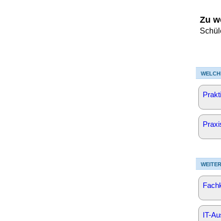
Zu w
Schül
WELCH
Prak
Praxi
WEITER
Fachk
IT-Au