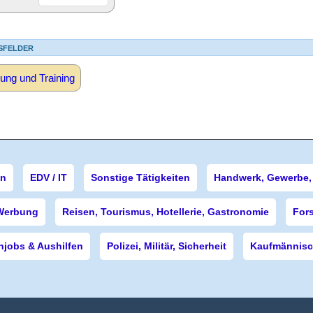
SFELDER
ung und Training
en
EDV / IT
Sonstige Tätigkeiten
Handwerk, Gewerbe, 
Werbung
Reisen, Tourismus, Hotellerie, Gastronomie
For
njobs & Aushilfen
Polizei, Militär, Sicherheit
Kaufmännisch