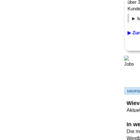
über 
Kunden
▶ Zur
HÄUFI
Wiev
Aktuel
In w
Die m
Westf