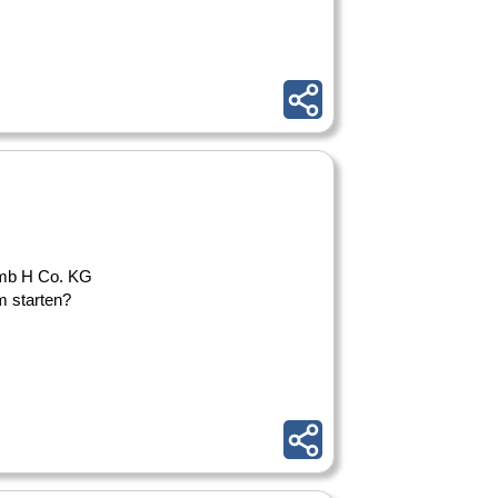
Gmb H Co. KG
m starten?