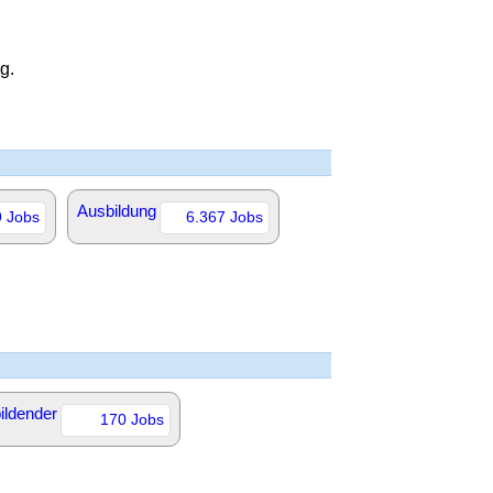
g.
Ausbildung
 Jobs
6.367 Jobs
ildender
170 Jobs