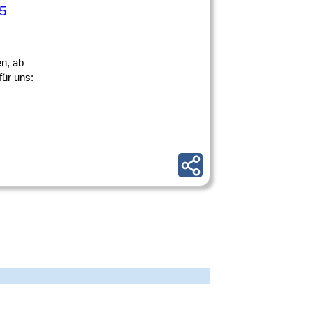
 5
n, ab
ür uns: