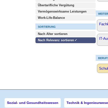
Übertarifliche Vergütung
Vermögenswirksame Leistungen
WEITER
Work-Life-Balance
Fachk
SORTIERUNG
Nach Alter sortieren
IT-Au
Nach Relevanz sortieren
BERUF
Schul
Sozial- und Gesundheitswesen
Technik & Ingenieurwes