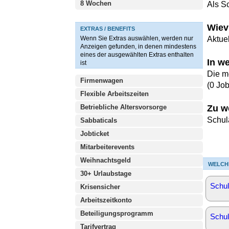
8 Wochen
Als S
Wiev
EXTRAS / BENEFITS
Wenn Sie Extras auswählen, werden nur
Aktuel
Anzeigen gefunden, in denen mindestens
eines der ausgewählten Extras enthalten
In w
ist
Die m
Firmenwagen
(0 Jo
Flexible Arbeitszeiten
Betriebliche Altersvorsorge
Zu w
Schul
Sabbaticals
Jobticket
Mitarbeiterevents
Weihnachtsgeld
WELCH
30+ Urlaubstage
Schul
Krisensicher
Arbeitszeitkonto
Beteiligungsprogramm
Schul
Tarifvertrag