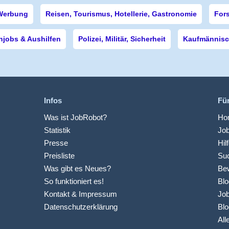
Werbung
Reisen, Tourismus, Hotellerie, Gastronomie
For
njobs & Aushilfen
Polizei, Militär, Sicherheit
Kaufmännisch
Infos
Fü
Was ist JobRobot?
Hom
Statistik
Jo
Presse
Hil
Preisliste
Suc
Was gibt es Neues?
Be
So funktioniert es!
Blo
Kontakt & Impressum
Job
Datenschutzerklärung
Blo
All