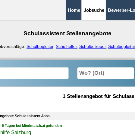
Home
Jobsuche
Bewerber-Lo
Schulassistent Stellenangebote
obvorschläge:
Schulbegleiter
,
Schulhelfer
,
Schulbetreuer
,
Schulbegleitu
1 Stellenangebot für Schulass
angebote Schulassistent Jobs
r 6 Tagen bei Mindmatch.ai gefunden
hilfe Salzburg