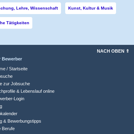
schung, Lehre, Wissenschaft
Kunst, Kultur & Musik
e Tätigkeiten
NACH OBEN ⇑
r Bewerber
e / Startseite
bsuche
fe zur Jobsuche
hprofile & Lebenslauf online
werber-Login
g
kalender
g & Bewerbungstipps
e Berufe