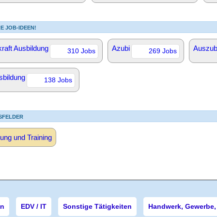
E JOB-IDEEN!
raft Ausbildung
Azubi
Auszub
310 Jobs
269 Jobs
sbildung
138 Jobs
SFELDER
ung und Training
en
EDV / IT
Sonstige Tätigkeiten
Handwerk, Gewerbe, 