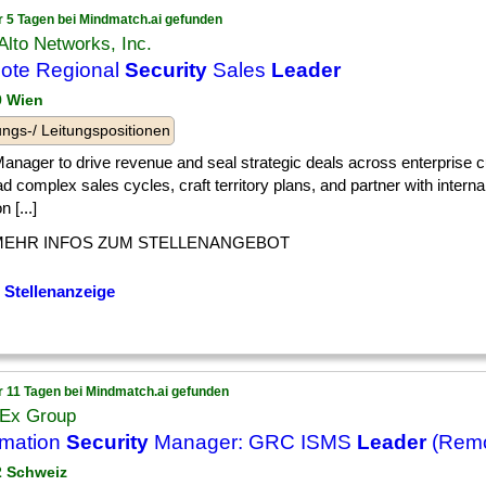
r 5 Tagen bei Mindmatch.ai gefunden
Alto Networks, Inc.
ote Regional
Security
Sales
Leader
9 Wien
ngs-/ Leitungspositionen
] Manager to drive revenue and seal strategic deals across enterprise
ead complex sales cycles, craft territory plans, and partner with intern
n [...]
MEHR INFOS ZUM STELLENANGEBOT
 Stellenanzeige
r 11 Tagen bei Mindmatch.ai gefunden
 Ex Group
rmation
Security
Manager: GRC ISMS
Leader
(Remo
 2 Schweiz