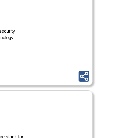
security
hnology
re stack for