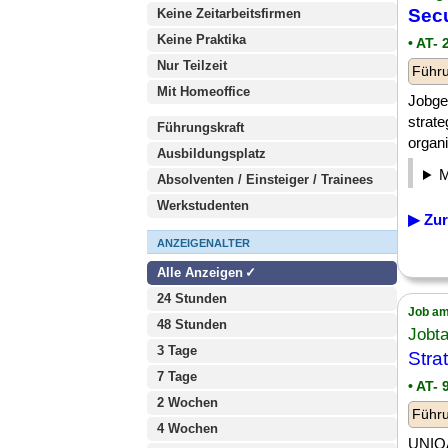
Secu
Keine Zeitarbeitsfirmen
Keine Praktika
• AT-
Nur Teilzeit
Führu
Mit Homeoffice
Jobge
strate
Führungskraft
organi
Ausbildungsplatz
Absolventen / Einsteiger / Trainees
Werkstudenten
▶ Zur
ANZEIGENALTER
Alle Anzeigen
24 Stunden
Job am
48 Stunden
Jobta
3 Tage
Stra
7 Tage
• AT- 
2 Wochen
Führu
4 Wochen
UNIQA