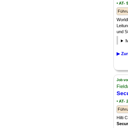
• AT- 
Führu
Worldl
Leitu
und S
▶ Zur
Job vo
Field
Secu
• AT-
Führu
Hilti 
Secur