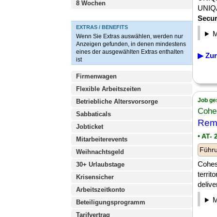
8 Wochen
UNIQA 
Secur
EXTRAS / BENEFITS
Wenn Sie Extras auswählen, werden nur
Anzeigen gefunden, in denen mindestens
eines der ausgewählten Extras enthalten
▶ Zur
ist
Firmenwagen
Flexible Arbeitszeiten
Job ge
Betriebliche Altersvorsorge
Cohe
Sabbaticals
Remo
Jobticket
• AT-
Mitarbeiterevents
Führu
Weihnachtsgeld
Cohes
30+ Urlaubstage
terri
Krisensicher
delive
Arbeitszeitkonto
Beteiligungsprogramm
Tarifvertrag