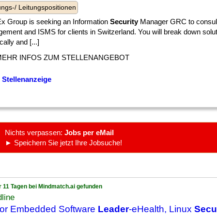
ngs-/ Leitungspositionen
 Ex Group is seeking an Information
Security
Manager GRC to consult
ement and ISMS for clients in Switzerland. You will break down solut
cally and [...]
MEHR INFOS ZUM STELLENANGEBOT
 Stellenanzeige
Nichts verpassen:
Jobs per eMail
► Speichern Sie jetzt Ihre Jobsuche!
r 11 Tagen bei Mindmatch.ai gefunden
line
ior Embedded Software
Leader
-eHealth, Linux
Secu