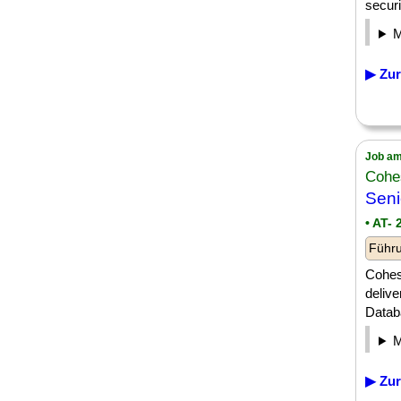
securi
▶ Zur
Job am
Cohes
Seni
• AT-
Führu
Cohes
delive
Databa
▶ Zur