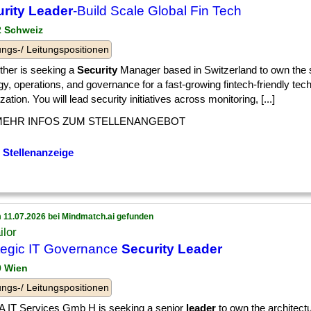
rity Leader
-Build Scale Global Fin Tech
 2 Schweiz
ngs-/ Leitungspositionen
ther is seeking a
Security
Manager based in Switzerland to own the 
gy, operations, and governance for a fast-growing fintech-friendly tec
zation. You will lead security initiatives across monitoring, [...]
MEHR INFOS ZUM STELLENANGEBOT
 Stellenanzeige
 11.07.2026 bei Mindmatch.ai gefunden
ilor
tegic IT Governance
Security Leader
9 Wien
ngs-/ Leitungspositionen
 IT Services Gmb H is seeking a senior
leader
to own the architectu