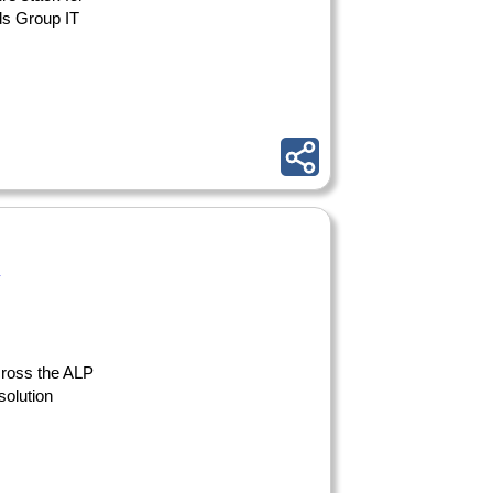
ads Group IT
y
cross the ALP
solution