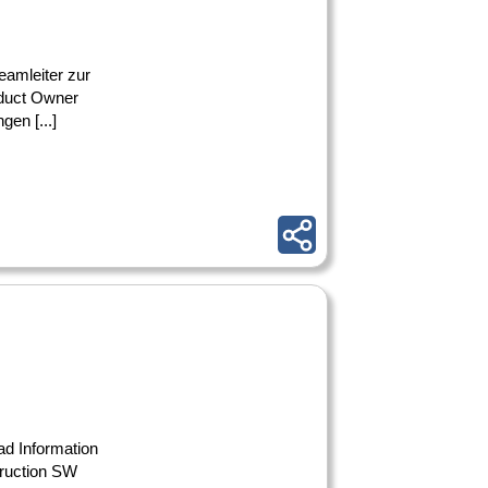
eamleiter zur
duct Owner
en [...]
ad Information
truction SW