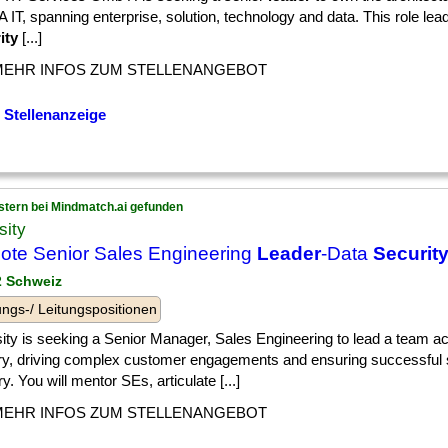
IT, spanning enterprise, solution, technology and data. This role le
ity
[...]
MEHR INFOS ZUM STELLENANGEBOT
 Stellenanzeige
stern bei Mindmatch.ai gefunden
sity
te Senior Sales Engineering
Leader
-Data
Securit
 2 Schweiz
ngs-/ Leitungspositionen
ity is seeking a Senior Manager, Sales Engineering to lead a team a
tory, driving complex customer engagements and ensuring successful 
ry. You will mentor SEs, articulate [...]
MEHR INFOS ZUM STELLENANGEBOT