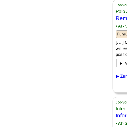
Job vo
Palo 
Rem
• AT- 
Führu
[. .. 
will l
positio
▶ Zur
Job vo
Inter
Info
• AT-