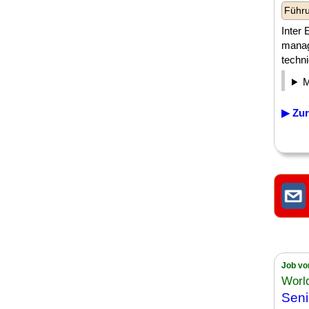
Führu
Inter
manag
techni
▶ Zur
Job vo
World
Sen