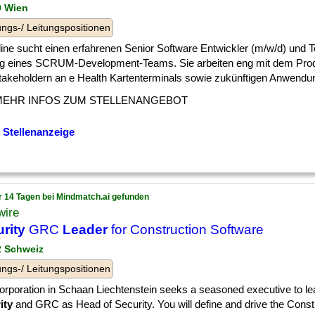
9 Wien
ngs-/ Leitungspositionen
ine sucht einen erfahrenen Senior Software Entwickler (m/w/d) und T
ng eines SCRUM-Development-Teams. Sie arbeiten eng mit dem Pro
takeholdern an e Health Kartenterminals sowie zukünftigen Anwendung
MEHR INFOS ZUM STELLENANGEBOT
 Stellenanzeige
r 14 Tagen bei Mindmatch.ai gefunden
wire
rity
GRC
Leader
for Construction Software
 2 Schweiz
ngs-/ Leitungspositionen
Corporation in Schaan Liechtenstein seeks a seasoned executive to le
ity
and GRC as Head of Security. You will define and drive the Cons