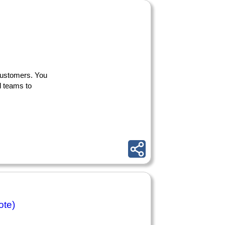
 customers. You
al teams to
te)