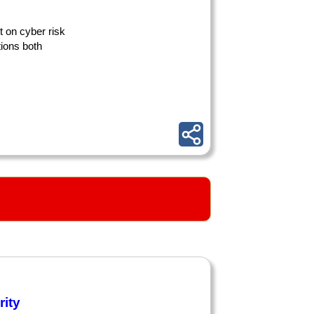
 on cyber risk
ions both
rity