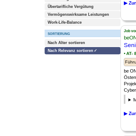
▶ Zur
Übertarifliche Vergütung
Vermögenswirksame Leistungen
Work-Life-Balance
Job vo
SORTIERUNG
beON
Nach Alter sortieren
Seni
Nach Relevanz sortieren
• AT- 
Führu
be ON 
Öster
Projek
Cybers
▶ Zur