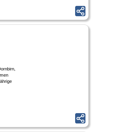
Dornbirn,
ehmen
jährige