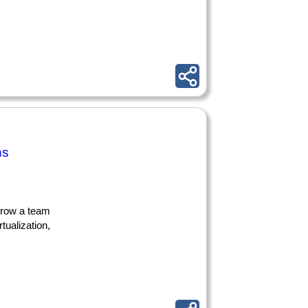
ns
grow a team
tualization,