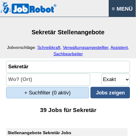
≡ MENÜ
Sekretär Stellenangebote
Jobvorschläge:
Schreibkraft
,
Verwaltungsangestellter
,
Assistent
,
Sachbearbeiter
+ Suchfilter
(0 aktiv)
39 Jobs für Sekretär
Stellenangebote Sekretär Jobs