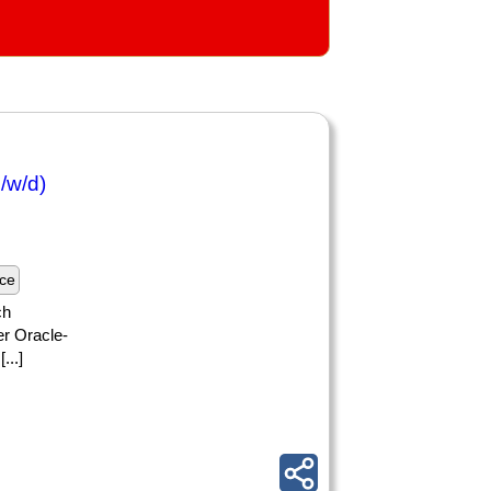
/w/d)
nce
ch
r Oracle-
...]