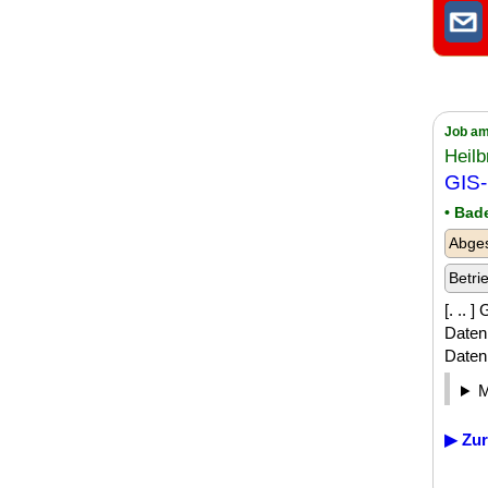
Job am
Heil
GIS-
• Bad
Abges
Betri
[. .. 
Daten
Daten
▶ Zur