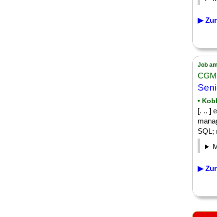
▶ Zur
Job am
CGM
Seni
• Kob
[. .. 
manag
SQL; m
▶ Zur