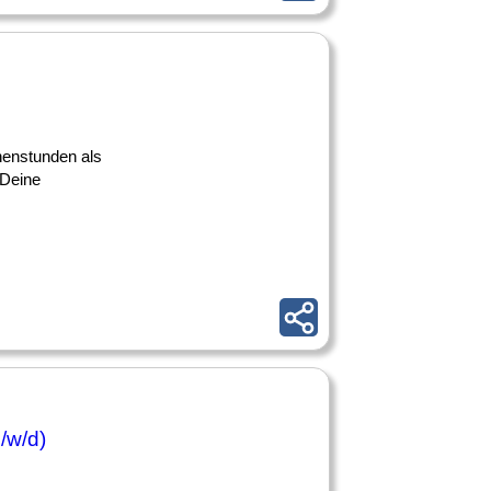
chenstunden als
 Deine
/w/d)