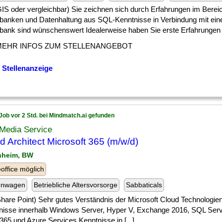
] GIS oder vergleichbar) Sie zeichnen sich durch Erfahrungen im Berei
banken und Datenhaltung aus SQL-Kenntnisse in Verbindung mit eine
bank sind wünschenswert Idealerweise haben Sie erste Erfahrungen [
MEHR INFOS ZUM STELLENANGEBOT
 Stellenanzeige
Job vor 2 Std. bei Mindmatch.ai gefunden
Media Service
d Architect Microsoft 365 (m/w/d)
nheim, BW
ffice möglich
enwagen
Betriebliche Altersvorsorge
Sabbaticals
] Share Point) Sehr gutes Verständnis der Microsoft Cloud Technologie
nisse innerhalb Windows Server, Hyper V, Exchange 2016, SQL Ser
365 und Azure Services Kenntnisse in [...]