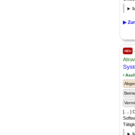
▶ Zur
NEU
Atru
Sys
• Asc
Abge
Betri
Verm
[. .. 
Softw
Tätigk