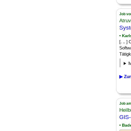
Job vo
Atru
Sys
• Kar
[. .. 
Softw
Tätigk
▶ Zur
Job am
Heil
GIS-
• Bad