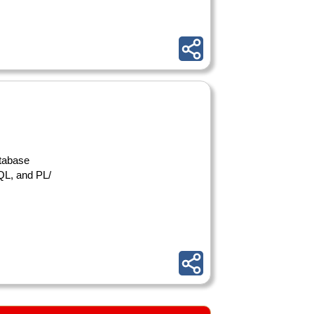
atabase
QL, and PL/