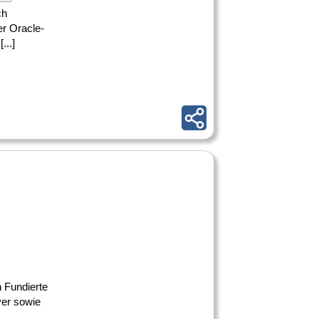
ch
r Oracle-
...]
n Fundierte
ver sowie