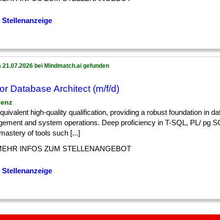
 Stellenanzeige
 21.07.2026 bei Mindmatch.ai gefunden
or Database Architect (m/f/d)
lenz
] equivalent high-quality qualification, providing a robust foundation in d
ement and system operations. Deep proficiency in T-SQL, PL/ pg S
astery of tools such [...]
MEHR INFOS ZUM STELLENANGEBOT
 Stellenanzeige