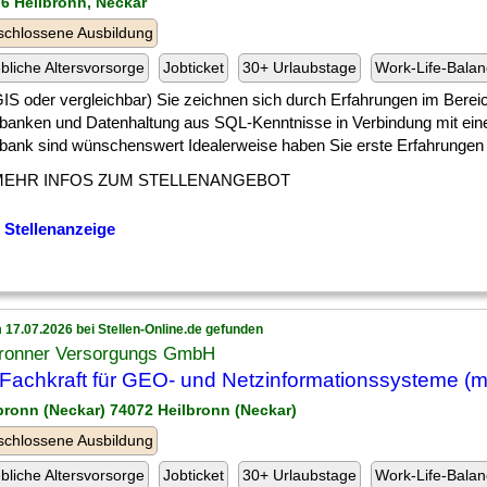
76 Heilbronn, Neckar
chlossene Ausbildung
ebliche Altersvorsorge
Jobticket
30+ Urlaubstage
Work-Life-Bala
] GIS oder vergleichbar) Sie zeichnen sich durch Erfahrungen im Berei
banken und Datenhaltung aus SQL-Kenntnisse in Verbindung mit eine
bank sind wünschenswert Idealerweise haben Sie erste Erfahrungen [
MEHR INFOS ZUM STELLENANGEBOT
 Stellenanzeige
 17.07.2026 bei Stellen-Online.de gefunden
bronner Versorgungs GmbH
Fachkraft für GEO- und Netzinformationssysteme (m
lbronn (Neckar) 74072 Heilbronn (Neckar)
chlossene Ausbildung
ebliche Altersvorsorge
Jobticket
30+ Urlaubstage
Work-Life-Bala