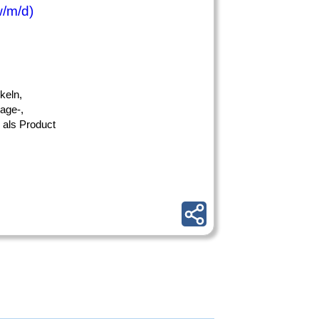
/m/d)
keln,
age-,
 als Product