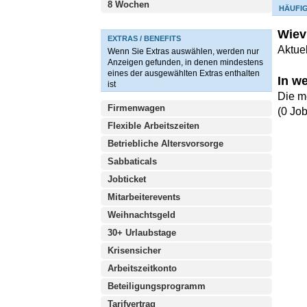
8 Wochen
HÄUFI
Wiev
EXTRAS / BENEFITS
Aktue
Wenn Sie Extras auswählen, werden nur
Anzeigen gefunden, in denen mindestens
eines der ausgewählten Extras enthalten
In w
ist
Die m
Firmenwagen
(0 Jo
Flexible Arbeitszeiten
Betriebliche Altersvorsorge
Sabbaticals
Jobticket
Mitarbeiterevents
Weihnachtsgeld
30+ Urlaubstage
Krisensicher
Arbeitszeitkonto
Beteiligungsprogramm
Tarifvertrag