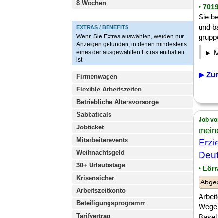
8 Wochen
• 701
Sie b
und b
EXTRAS / BENEFITS
Wenn Sie Extras auswählen, werden nur
gruppe
Anzeigen gefunden, in denen mindestens
eines der ausgewählten Extras enthalten
ist
▶ Zur
Firmenwagen
Flexible Arbeitszeiten
Betriebliche Altersvorsorge
Sabbaticals
Job vo
Jobticket
meine
Mitarbeiterevents
Erzi
Weihnachtsgeld
Deut
30+ Urlaubstage
• Lör
Krisensicher
Abges
Arbeitszeitkonto
Arbei
Beteiligungsprogramm
Wege 
Tarifvertrag
Basel 