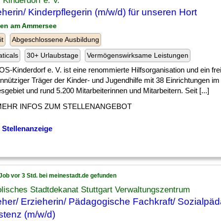
Kinderdorf e. V.
eherin/ Kinderpflegerin (m/w/d) für unseren Hort
ßen am Ammersee
it
Abgeschlossene Ausbildung
ticals
30+ Urlaubstage
Vermögenswirksame Leistungen
S-Kinderdorf e. V. ist eine renommierte Hilfsorganisation und ein frei
nnütziger Träger der Kinder- und Jugendhilfe mit 38 Einrichtungen i
gebiet und rund 5.200 Mitarbeiterinnen und Mitarbeitern. Seit [...]
MEHR INFOS ZUM STELLENANGEBOT
 Stellenanzeige
Job vor 3 Std. bei meinestadt.de gefunden
lisches Stadtdekanat Stuttgart Verwaltungszentrum
eher/ Erzieherin/ Pädagogische Fachkraft/ Sozialpä
stenz (m/w/d)