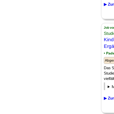
▶ Zur
Job vo
Stud
Kind
Ergä
• Pad
Abges
Das S
Studi
vielfä
▶ Zur