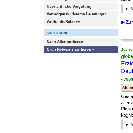
Übertarifliche Vergütung
Vermögenswirksame Leistungen
Work-Life-Balance
▶ Zur
SORTIERUNG
Nach Alter sortieren
Nach Relevanz sortieren
Job vo
glob
Erzi
Deut
• 795
Abges
Gesta
alter
Planu
kognit