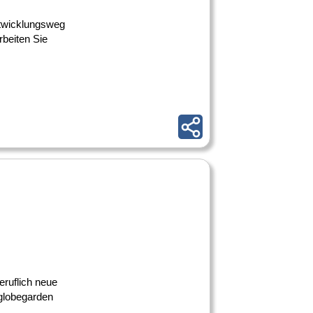
ntwicklungsweg
beiten Sie
ruflich neue
globegarden