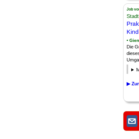
Job vo
Stadt
Prak
Kind
• Gie
Die G
diese
Umgan
▶ Zur