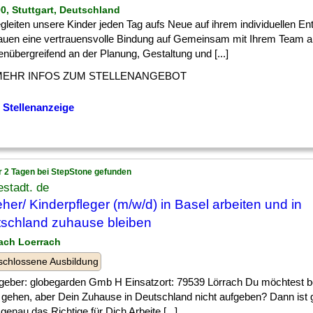
90, Stuttgart, Deutschland
egleiten unsere Kinder jeden Tag aufs Neue auf ihrem individuellen E
auen eine vertrauensvolle Bindung auf Gemeinsam mit Ihrem Team ar
nübergreifend an der Planung, Gestaltung und [...]
MEHR INFOS ZUM STELLENANGEBOT
 Stellenanzeige
r 2 Tagen bei StepStone gefunden
stadt. de
eher/ Kinderpfleger (m/w/d) in Basel arbeiten und in
schland zuhause bleiben
rach Loerrach
chlossene Ausbildung
tgeber: globegarden Gmb H Einsatzort: 79539 Lörrach Du möchtest be
gehen, aber Dein Zuhause in Deutschland nicht aufgeben? Dann ist 
genau das Richtige für Dich Arbeite [...]