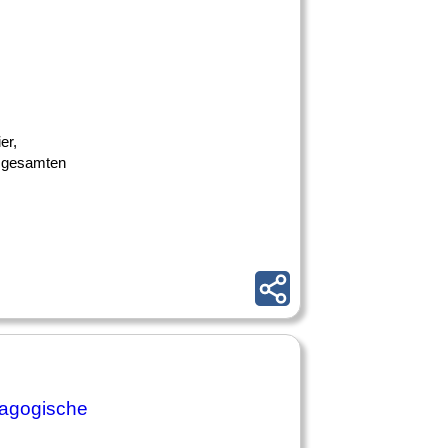
er,
m gesamten
dagogische