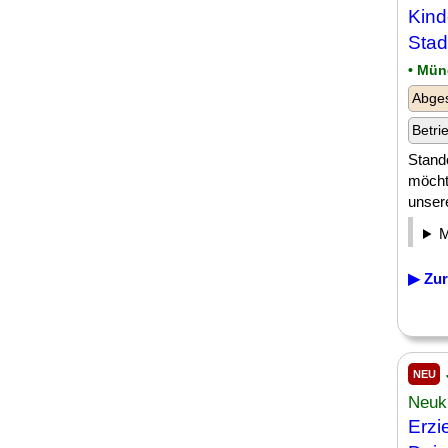
Kind
Stad
• Mün
Abges
Betri
Stand
möcht
unsere
▶ Zur
NEU
Neuk
Erzi