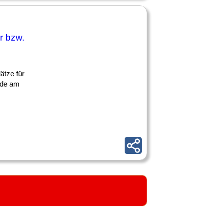
r bzw.
ätze für
ude am