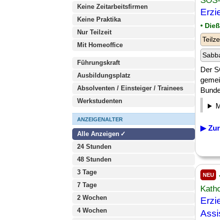
SOS- 
Keine Zeitarbeitsfirmen
Erzi
Keine Praktika
• Die
Nur Teilzeit
Teilze
Mit Homeoffice
Sabba
Führungskraft
Der SO
Ausbildungsplatz
gemei
Absolventen / Einsteiger / Trainees
Bundes
Werkstudenten
ANZEIGENALTER
▶ Zur
Alle Anzeigen
24 Stunden
48 Stunden
3 Tage
NEU
7 Tage
Katho
2 Wochen
Erzi
4 Wochen
Assi