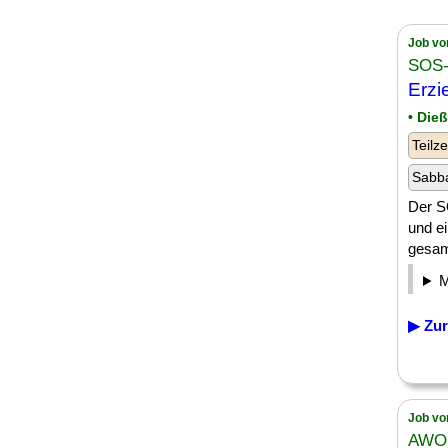
Job vo
SOS- 
Erzi
• Die
Teilze
Sabba
Der SO
und ei
gesam
▶ Zur
Job vo
AWO 