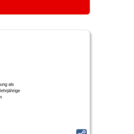
dung als
Mehrjährige
im