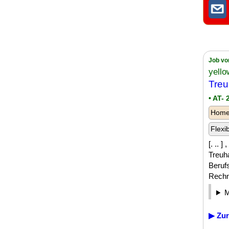
Job vo
yell
Treu
• AT-
Homeo
Flexi
[. .. 
Treuha
Beruf
Rechn
▶ Zur