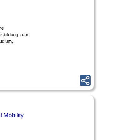
ne
usbildung zum
tudium,
 Mobility