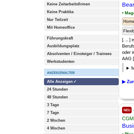
Bear
Keine Zeitarbeitsfirmen
Keine Praktika
• Mag
Nur Teilzeit
Homeo
Mit Homeoffice
Flexi
Führungskraft
[. ..
Berufs
Ausbildungsplatz
oder 
Absolventen / Einsteiger / Trainees
AAG [.
Werkstudenten
ANZEIGENALTER
▶ Zur
Alle Anzeigen
24 Stunden
48 Stunden
3 Tage
NEU
7 Tage
CGM
2 Wochen
Busi
4 Wochen