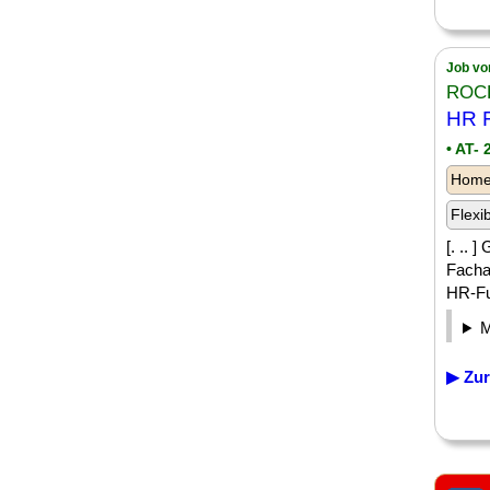
Job vo
ROC
HR F
• AT-
Homeo
Flexi
[. ..
Facha
HR-Fun
▶ Zur