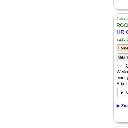
Job vo
ROC
HR G
• AT-
Homeo
Mitar
[. .. 
Weite
einer
Arbeit
▶ Zur