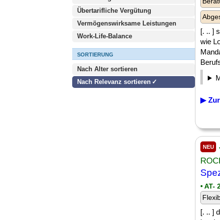
Berat
Übertarifliche Vergütung
Abges
Vermögenswirksame Leistungen
[. .. 
Work-Life-Balance
wie L
Manda
SORTIERUNG
Berufs
Nach Alter sortieren
Nach Relevanz sortieren
▶ Zur
NEU
ROC
Spez
• AT-
Flexi
[. .. 