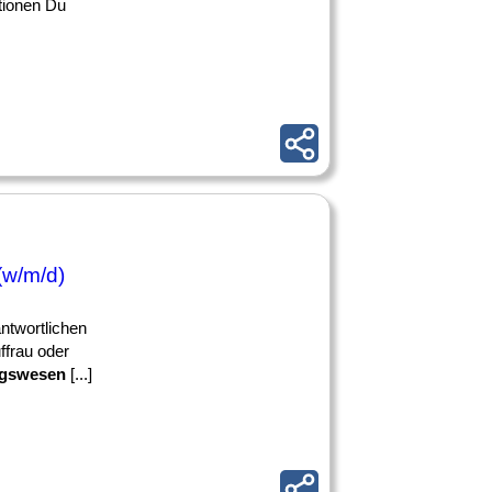
ationen Du
(w/m/d)
antwortlichen
ffrau oder
ngswesen
[...]