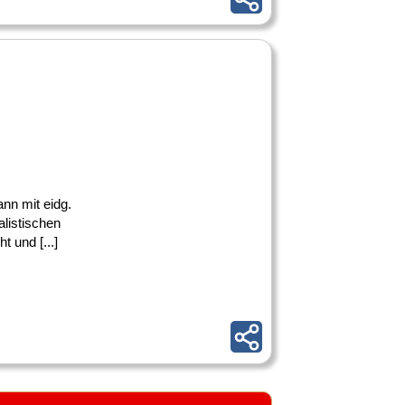
nn mit eidg.
alistischen
 und [...]