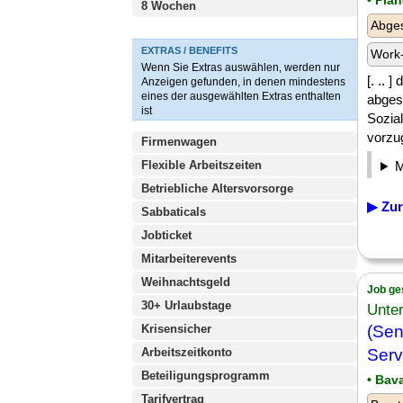
• Pla
8 Wochen
Abge
EXTRAS / BENEFITS
Work-
Wenn Sie Extras auswählen, werden nur
[. .. 
Anzeigen gefunden, in denen mindestens
eines der ausgewählten Extras enthalten
abges
ist
Sozia
vorzug
Firmenwagen
Flexible Arbeitszeiten
Betriebliche Altersvorsorge
▶ Zur
Sabbaticals
Jobticket
Mitarbeiterevents
Weihnachtsgeld
Job ge
30+ Urlaubstage
Unter
Krisensicher
(Sen
Arbeitszeitkonto
Serv
Beteiligungsprogramm
• Bav
Tarifvertrag