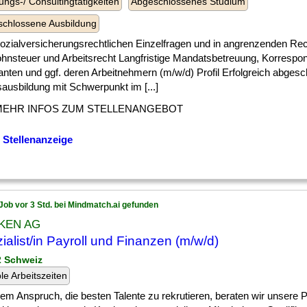
ungs-/ Consultingtätigkeiten
Abgeschlossenes Studium
chlossene Ausbildung
] sozialversicherungsrechtlichen Einzelfragen und in angrenzenden Re
ohnsteuer und Arbeitsrecht Langfristige Mandatsbetreuung, Korrespo
nten und ggf. deren Arbeitnehmern (m/w/d) Profil Erfolgreich abges
ausbildung mit Schwerpunkt im [...]
MEHR INFOS ZUM STELLENANGEBOT
 Stellenanzeige
Job vor 3 Std. bei Mindmatch.ai gefunden
KEN AG
ialist/in Payroll und Finanzen (m/w/d)
 2 Schweiz
ble Arbeitszeiten
] dem Anspruch, die besten Talente zu rekrutieren, beraten wir unsere P