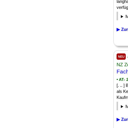
langha
verfüg
▶ Zur
NEU
NZ Z
Fach
• AT-
[. .. 
als Ke
Kaufm
▶ Zur