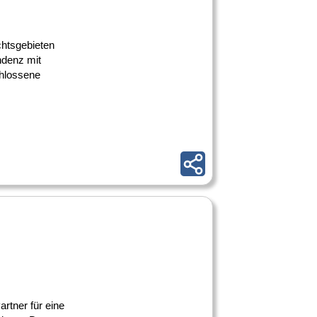
chtsgebieten
ndenz mit
chlossene
artner für eine