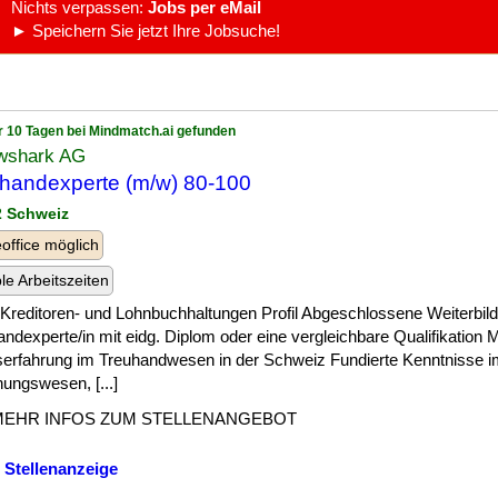
Nichts verpassen:
Jobs per eMail
► Speichern Sie jetzt Ihre Jobsuche!
r 10 Tagen bei Mindmatch.ai gefunden
owshark AG
handexperte (m/w) 80-100
 2 Schweiz
ffice möglich
ble Arbeitszeiten
] , Kreditoren- und Lohnbuchhaltungen Profil Abgeschlossene Weiterbil
ndexperte/in mit eidg. Diplom oder eine vergleichbare Qualifikation 
serfahrung im Treuhandwesen in der Schweiz Fundierte Kenntnisse 
ungswesen, [...]
MEHR INFOS ZUM STELLENANGEBOT
 Stellenanzeige