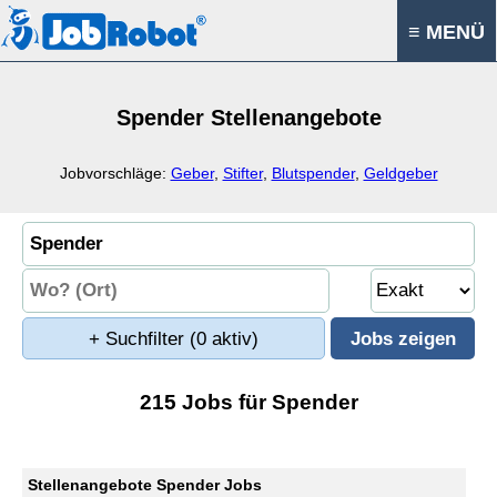
≡ MENÜ
Spender Stellenangebote
Jobvorschläge:
Geber
,
Stifter
,
Blutspender
,
Geldgeber
+ Suchfilter
(0 aktiv)
215 Jobs für Spender
Stellenangebote Spender Jobs