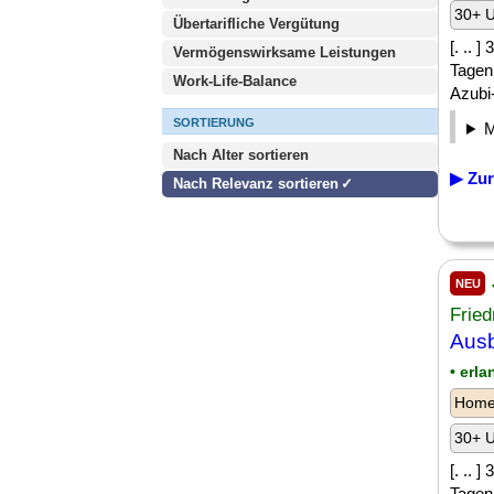
30+ U
Übertarifliche Vergütung
[. .. 
Vermögenswirksame Leistungen
Tagen
Work-Life-Balance
Azubi-
SORTIERUNG
Nach Alter sortieren
▶ Zur
Nach Relevanz sortieren
NEU
Fried
Ausb
• erl
Homeo
30+ U
[. .. 
Tagen