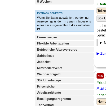
8 Wochen
• Berl
Teilze
EXTRAS / BENEFITS
Wenn Sie Extras auswählen, werden nur
30+ U
Anzeigen gefunden, in denen mindestens
[. ..
eines der ausgewählten Extras enthalten
ist
beste
Sprach
Firmenwagen
Flexible Arbeitszeiten
Betriebliche Altersvorsorge
▶ Zur
Sabbaticals
Jobticket
Mitarbeiterevents
Weihnachtsgeld
NEU
30+ Urlaubstage
Fried
Krisensicher
Ausb
Arbeitszeitkonto
• erl
Beteiligungsprogramm
Homeo
Tarifvertrag