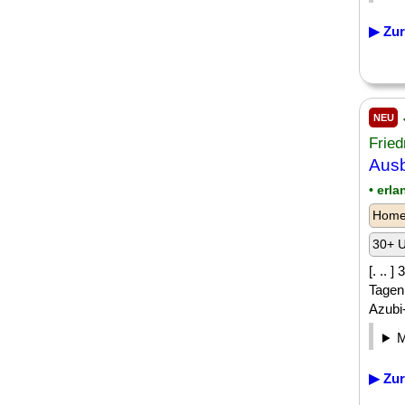
▶ Zur
NEU
Fried
Ausb
• erl
Homeo
30+ U
[. .. 
Tagen
Azubi-
▶ Zur