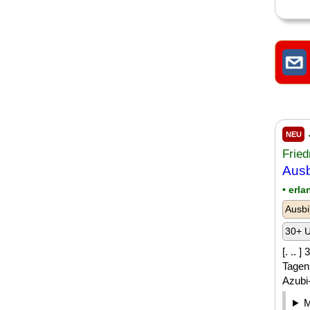
NEU
Fried
Ausb
• erl
Ausbi
30+ U
[. .. 
Tagen
Azubi-