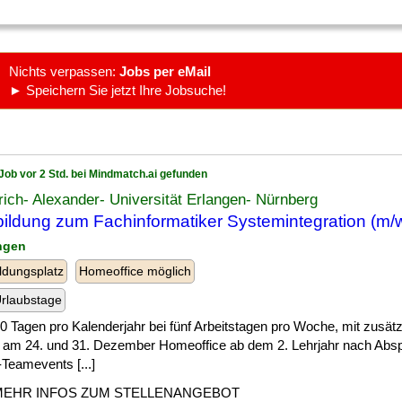
Nichts verpassen:
Jobs per eMail
► Speichern Sie jetzt Ihre Jobsuche!
Job vor 2 Std. bei Mindmatch.ai gefunden
rich- Alexander- Universität Erlangen- Nürnberg
ildung zum Fachinformatiker Systemintegration (m/
angen
ldungsplatz
Homeoffice möglich
rlaubstage
] 30 Tagen pro Kalenderjahr bei fünf Arbeitstagen pro Woche, mit zusätz
 am 24. und 31. Dezember Homeoffice ab dem 2. Lehrjahr nach Abs
Teamevents [...]
MEHR INFOS ZUM STELLENANGEBOT