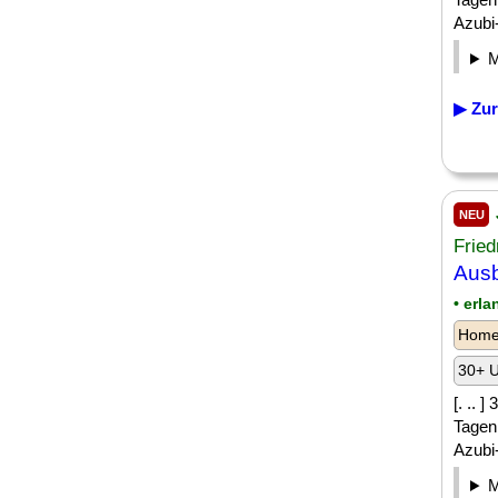
Azubi-
▶ Zur
NEU
Fried
Ausb
• erl
Homeo
30+ U
[. .. 
Tagen
Azubi-