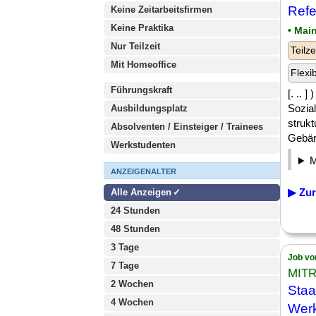
Refe
Keine Zeitarbeitsfirmen
Keine Praktika
• Mai
Nur Teilzeit
Teilze
Mit Homeoffice
Flexi
Führungskraft
[. .. 
Sozia
Ausbildungsplatz
strukt
Absolventen / Einsteiger / Trainees
Gebär
Werkstudenten
ANZEIGENALTER
▶ Zur
Alle Anzeigen
24 Stunden
48 Stunden
3 Tage
Job vo
7 Tage
MITR
2 Wochen
Staa
4 Wochen
Wer