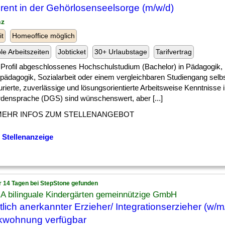
rent in der Gehörlosenseelsorge (m/w/d)
nz
it
Homeoffice möglich
ble Arbeitszeiten
Jobticket
30+ Urlaubstage
Tarifvertrag
] ) Profil abgeschlossenes Hochschulstudium (Bachelor) in Pädagogik,
lpädagogik, Sozialarbeit oder einem vergleichbaren Studiengang selb
urierte, zuverlässige und lösungsorientierte Arbeitsweise Kenntnisse
densprache (DGS) sind wünschenswert, aber [...]
MEHR INFOS ZUM STELLENANGEBOT
 Stellenanzeige
r 14 Tagen bei StepStone gefunden
A bilinguale Kindergärten gemeinnützige GmbH
tlich anerkannter Erzieher/ Integrationserzieher (w/m/
kwohnung verfügbar