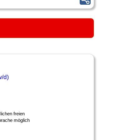
w/d)
lichen freien
prache möglich