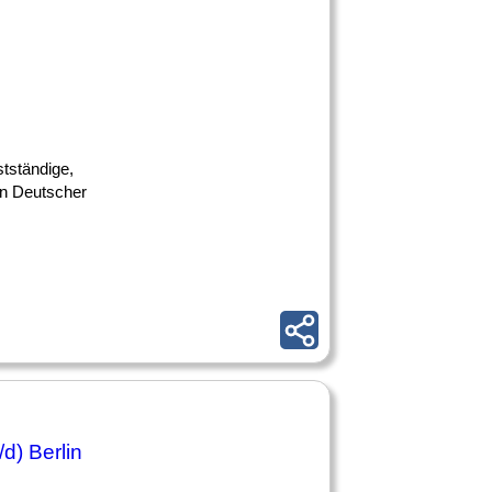
stständige,
 in Deutscher
d) Berlin