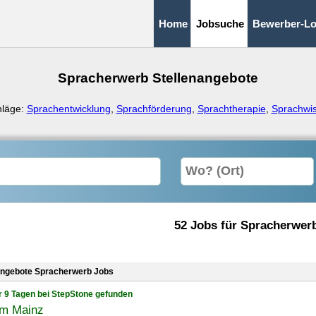
Home
Jobsuche
Bewerber-Lo
Spracherwerb Stellenangebote
hläge:
Sprachentwicklung
,
Sprachförderung
,
Sprachtherapie
,
Sprachwis
52 Jobs für Spracherwer
angebote Spracherwerb Jobs
r 9 Tagen bei StepStone gefunden
um Mainz