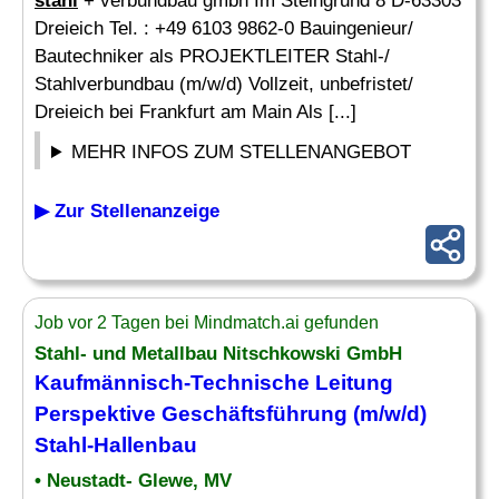
stahl
+ verbundbau gmbh Im Steingrund 8 D-63303
Dreieich Tel. : +49 6103 9862-0 Bauingenieur/
Bautechniker als PROJEKTLEITER Stahl-/
Stahlverbundbau (m/w/d) Vollzeit, unbefristet/
Dreieich bei Frankfurt am Main Als [...]
MEHR INFOS ZUM STELLENANGEBOT
▶ Zur Stellenanzeige
Job vor 2 Tagen bei Mindmatch.ai gefunden
Stahl
- und Metallbau Nitschkowski GmbH
Kaufmännisch-Technische Leitung
Perspektive Geschäftsführung (m/w/d)
Stahl
-Hallenbau
• Neustadt- Glewe, MV