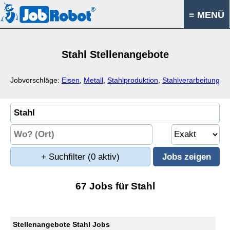
≡ MENÜ
Stahl Stellenangebote
Jobvorschläge:
Eisen
,
Metall
,
Stahlproduktion
,
Stahlverarbeitung
+ Suchfilter
(0 aktiv)
67 Jobs für Stahl
Stellenangebote Stahl Jobs