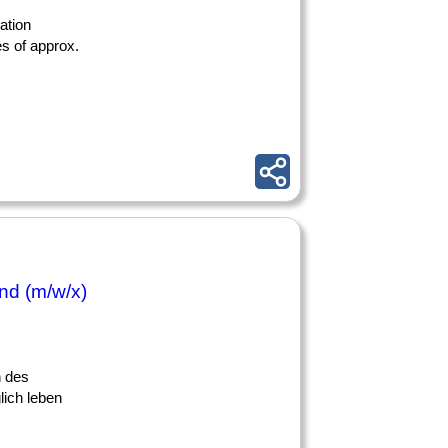
ation
s of approx.
nd (m/w/x)
n des
lich leben