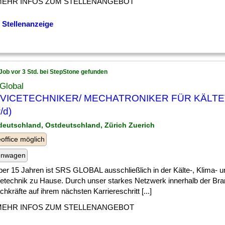
MEHR INFOS ZUM STELLENANGEBOT
 Stellenanzeige
Job vor 3 Std. bei StepStone gefunden
Global
VICETECHNIKER/ MECHATRONIKER FÜR KÄLT
/d)
deutschland, Ostdeutschland, Zürich Zuerich
ffice möglich
enwagen
über 15 Jahren ist SRS GLOBAL ausschließlich in der Kälte-, Klima- u
technik zu Hause. Durch unser starkes Netzwerk innerhalb der Bra
chkräfte auf ihrem nächsten Karriereschritt [...]
MEHR INFOS ZUM STELLENANGEBOT