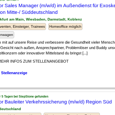
or Sales Manager (m/w/d) im Außendienst für Exoskel
on Mitte-/ Süddeutschland
nkfurt am Main, Wiesbaden, Darmstadt, Koblenz
venten, Einsteiger, Trainees
Homeoffice möglich
enwagen
mit auf unsere Reise und verbessere die Gesundheit vieler Mensche
 Gesicht nach außen, Ansprechpartner, Problemlöser und Buddy uns
tkonzern oder innovativer Mittelstand du bringst [...]
MEHR INFOS ZUM STELLENANGEBOT
 Stellenanzeige
r 5 Tagen bei StepStone gefunden
or Bauleiter Verkehrssicherung (m/w/d) Region Süd
deutschland