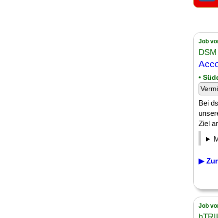
Job vo
DSM 
Acco
• Süd
Verm
Bei ds
unser
Ziel a
▶ Zur
Job vo
hTR