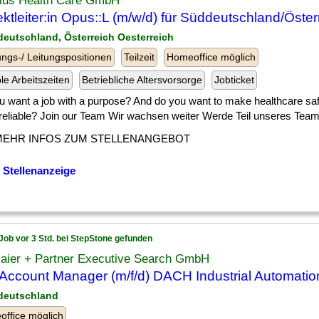
lus Health Care GmbH
ektleiter:in Opus::L (m/w/d) für Süddeutschland/Öster
deutschland, Österreich Oesterreich
ngs-/ Leitungspositionen
Teilzeit
Homeoffice möglich
ble Arbeitszeiten
Betriebliche Altersvorsorge
Jobticket
u want a job with a purpose? And do you want to make healthcare safe
reliable? Join our Team Wir wachsen weiter Werde Teil unseres Teams 
MEHR INFOS ZUM STELLENANGEBOT
 Stellenanzeige
Job vor 3 Std. bei StepStone gefunden
Maier + Partner Executive Search GmbH
Account Manager (m/f/d) DACH Industrial Automatio
deutschland
ffice möglich