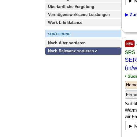
Übertarifliche Vergütung
▶ Zur
Vermögenswirksame Leistungen
Work-Life-Balance
SORTIERUNG
Nach Alter sortieren
NEU
Nach Relevanz sortieren
SRS 
SER
(m/w
• Süd
Homeo
Firm
Seit 
Wärme
wir Fa