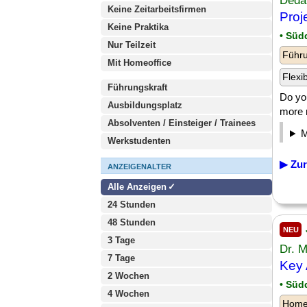
Deda
Keine Zeitarbeitsfirmen
Proj
Keine Praktika
• Süd
Nur Teilzeit
Führu
Mit Homeoffice
Flexi
Führungskraft
Do yo
Ausbildungsplatz
more 
Absolventen / Einsteiger / Trainees
Werkstudenten
▶ Zur
ANZEIGENALTER
Alle Anzeigen
24 Stunden
48 Stunden
NEU
3 Tage
Dr. 
7 Tage
Key 
2 Wochen
• Süd
4 Wochen
Homeo