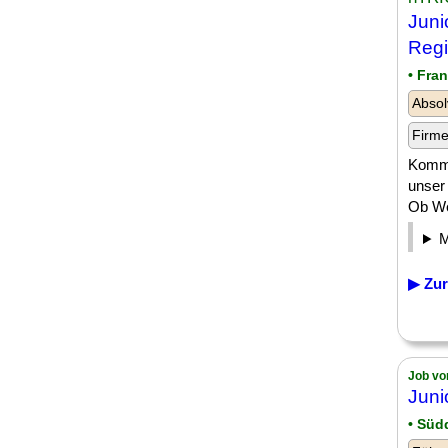
Juni
Regi
• Fra
Absol
Firm
Komm 
unser
Ob Wel
▶ Zur
Job vo
Juni
• Süd