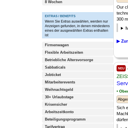
8 Wochen
Our cl
techn
EXTRAS / BENEFITS
300 mil
Wenn Sie Extras auswählen, werden nur
Anzeigen gefunden, in denen mindestens
eines der ausgewählten Extras enthalten
ist
▶ Zur
Firmenwagen
Flexible Arbeitszeiten
Betriebliche Altersvorsorge
Sabbaticals
NEU
Jobticket
ZEIS
Mitarbeiterevents
Serv
Weihnachtsgeld
• Obe
30+ Urlaubstage
Abges
Krisensicher
Sich 
Arbeitszeitkonto
Machb
Beteiligungsprogramm
dürfen
Tarifvertrag