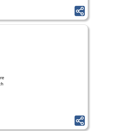
ere
ch