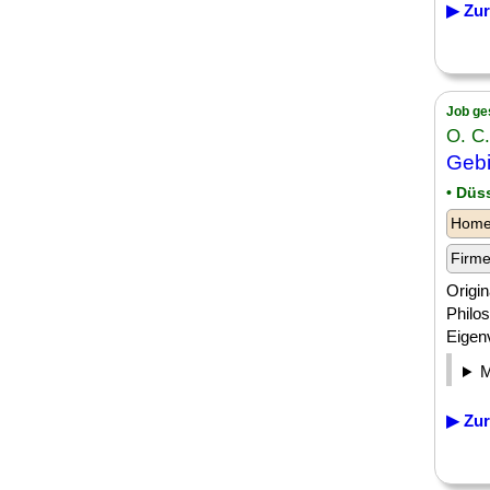
▶ Zur
Job ge
O. C
Gebi
• Düs
Homeo
Firm
Origin
Philos
Eigenv
▶ Zur