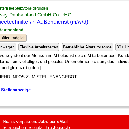
stern bei StepStone gefunden
rsey Deutschland GmbH Co. oHG
icetechniker/in Außendienst (m/w/d)
deutschland
ffice möglich
enwagen
Flexible Arbeitszeiten
Betriebliche Altersvorsorge
30+ Ur
versey steht der Mensch im Mittelpunkt ob als Mitarbeiter oder Kunde
darauf, ein vielfältiges und globales Unternehmen zu sein, das individu
t und gleichzeitig den [...]
MEHR INFOS ZUM STELLENANGEBOT
 Stellenanzeige
Nichts verpassen:
Jobs per eMail
► Speichern Sie jetzt Ihre Jobsuche!