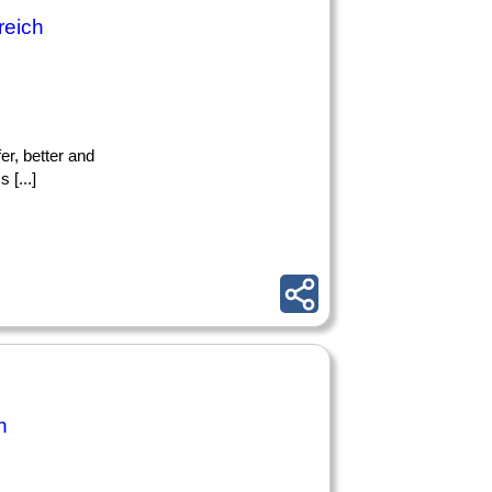
reich
r, better and
[...]
n