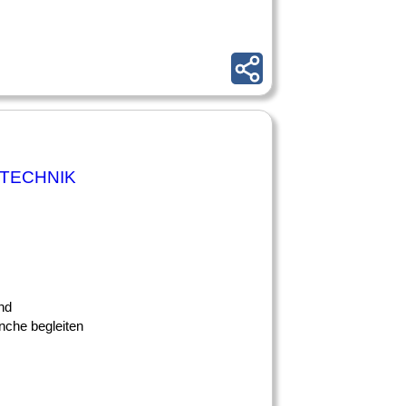
ETECHNIK
nd
nche begleiten