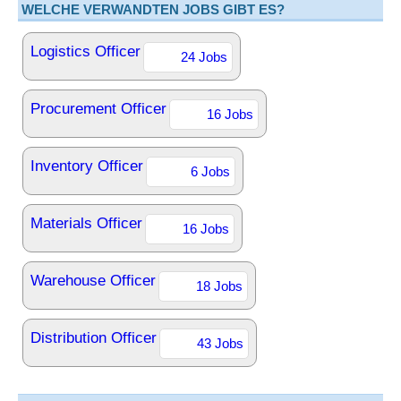
WELCHE VERWANDTEN JOBS GIBT ES?
Logistics Officer
24 Jobs
Procurement Officer
16 Jobs
Inventory Officer
6 Jobs
Materials Officer
16 Jobs
Warehouse Officer
18 Jobs
Distribution Officer
43 Jobs