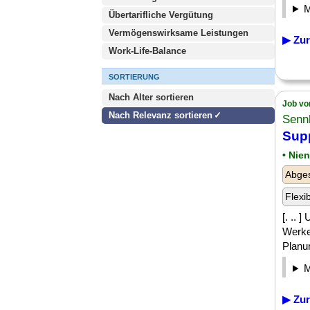
Übertarifliche Vergütung
Vermögenswirksame Leistungen
▶ Zur
Work-Life-Balance
SORTIERUNG
Nach Alter sortieren
Job vo
Nach Relevanz sortieren
Senn
Sup
• Nie
Abges
Flexi
[. ..
Werke
Planun
▶ Zur