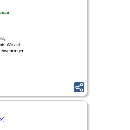
Donau
it,
ents We act
-Schwenningen
x)