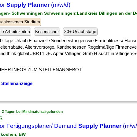
ior
Supply Planner
(m/w/d)
lingen- Schwenningen Schwenningen;Landkreis Dillingen an der 
schlossenes Studium
ble Arbeitszeiten
Krisensicher
30+ Urlaubstage
] 30 Tage Urlaub Finanzielle Sonderleistungen wie Firmenfitness/ Hansef
beiterrabatte, Altersvorsorge, Kantinenessen Regelmäßige Firmenev
 and think global JBRT1DE. Aptar Villingen Gmb H sucht in Villingen
MEHR INFOS ZUM STELLENANGEBOT
 Stellenanzeige
r 2 Tagen bei Mindmatch.ai gefunden
S
or Fertigungsplaner/ Demand
Supply Planner
(m/w/
rkochen, BW