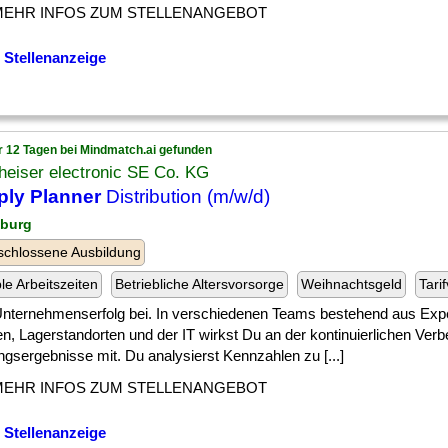
MEHR INFOS ZUM STELLENANGEBOT
 Stellenanzeige
r 12 Tagen bei Mindmatch.ai gefunden
heiser electronic SE Co. KG
ply Planner
Distribution (m/w/d)
nburg
chlossene Ausbildung
ble Arbeitszeiten
Betriebliche Altersvorsorge
Weihnachtsgeld
Tari
 ] Unternehmenserfolg bei. In verschiedenen Teams bestehend aus Exp
n, Lagerstandorten und der IT wirkst Du an der kontinuierlichen Ver
gsergebnisse mit. Du analysierst Kennzahlen zu [...]
MEHR INFOS ZUM STELLENANGEBOT
 Stellenanzeige