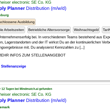
heiser electronic SE Co. KG
ply Planner
Distribution (m/w/d)
eburg
chlossene Ausbildung
ble Arbeitszeiten
Betriebliche Altersvorsorge
Weihnachtsgeld
Tari
 ] Unternehmenserfolg bei. In verschiedenen Teams bestehend aus Exp
n, Lagerstandorten und der IT wirkst Du an der kontinuierlichen Ver
gsergebnisse mit. Du analysierst Kennzahlen zu [...]
MEHR INFOS ZUM STELLENANGEBOT
 Stellenanzeige
r 12 Tagen bei Mindmatch.ai gefunden
heiser electronic SE Co. KG
ply Planner
Distribution (m/w/d)
emark