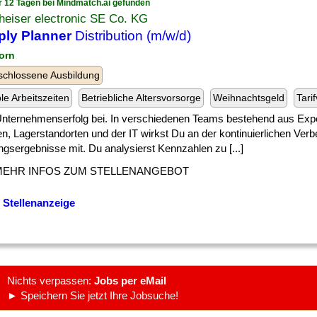
r 12 Tagen bei Mindmatch.ai gefunden
heiser electronic SE Co. KG
ply Planner
Distribution (m/w/d)
horn
chlossene Ausbildung
ble Arbeitszeiten
Betriebliche Altersvorsorge
Weihnachtsgeld
Tari
 ] Unternehmenserfolg bei. In verschiedenen Teams bestehend aus Exp
n, Lagerstandorten und der IT wirkst Du an der kontinuierlichen Ver
gsergebnisse mit. Du analysierst Kennzahlen zu [...]
MEHR INFOS ZUM STELLENANGEBOT
 Stellenanzeige
Nichts verpassen:
Jobs per eMail
► Speichern Sie jetzt Ihre Jobsuche!