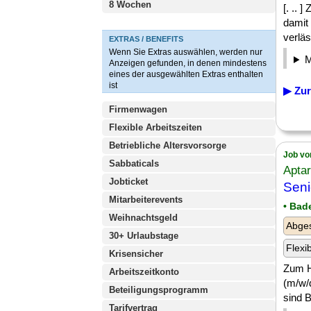
8 Wochen
[. ..
damit
verläs
EXTRAS / BENEFITS
Wenn Sie Extras auswählen, werden nur
Anzeigen gefunden, in denen mindestens
eines der ausgewählten Extras enthalten
ist
▶ Zur
Firmenwagen
Flexible Arbeitszeiten
Betriebliche Altersvorsorge
Job vo
Sabbaticals
Apta
Jobticket
Sen
Mitarbeiterevents
• Bad
Weihnachtsgeld
Abge
30+ Urlaubstage
Flexi
Krisensicher
Zum H
Arbeitszeitkonto
(m/w/d
Beteiligungsprogramm
sind B
Tarifvertrag