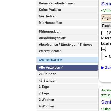
Sen
Keine Zeitarbeitsfirmen
Keine Praktika
• Vil
Nur Teilzeit
Abge
Mit Homeoffice
Flexi
Führungskraft
[. .. 
Mitar
Ausbildungsplatz
local
Absolventen / Einsteiger / Trainees
[...]
Werkstudenten
ANZEIGENALTER
▶ Zur
Alle Anzeigen
24 Stunden
48 Stunden
3 Tage
Job vo
7 Tage
ZEIS
2 Wochen
Seni
4 Wochen
• Obe