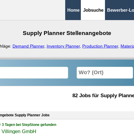
Home
Jobsuche
Bewerber-Lo
Supply Planner Stellenangebote
hläge:
Demand Planner
,
Inventory Planner
,
Production Planner
,
Materia
82 Jobs für Supply Plann
angebote Supply Planner Jobs
r 3 Tagen bei StepStone gefunden
r Villingen GmbH