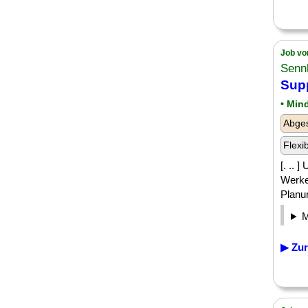
Job vo
Senn
Sup
• Min
Abges
Flexi
[. ..
Werke
Planun
▶ Zur