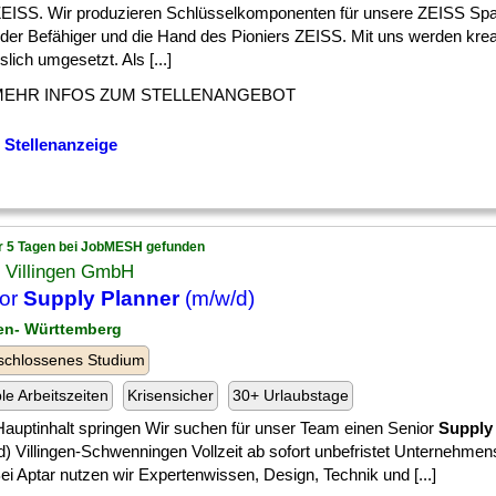
 ] ZEISS. Wir produzieren Schlüsselkomponenten für unsere ZEISS Spa
 der Befähiger und die Hand des Pioniers ZEISS. Mit uns werden krea
slich umgesetzt. Als [...]
MEHR INFOS ZUM STELLENANGEBOT
 Stellenanzeige
r 5 Tagen bei JobMESH gefunden
r Villingen GmbH
ior
Supply Planner
(m/w/d)
en- Württemberg
schlossenes Studium
ble Arbeitszeiten
Krisensicher
30+ Urlaubstage
auptinhalt springen Wir suchen für unser Team einen Senior
Supply
) Villingen-Schwenningen Vollzeit ab sofort unbefristet Unternehmens
ei Aptar nutzen wir Expertenwissen, Design, Technik und [...]