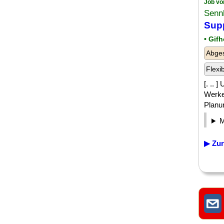
Job vo
Senn
Sup
• Gif
Abges
Flexi
[. ..
Werke
Planun
▶ Zur