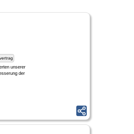
fvertrag
erten unserer
besserung der