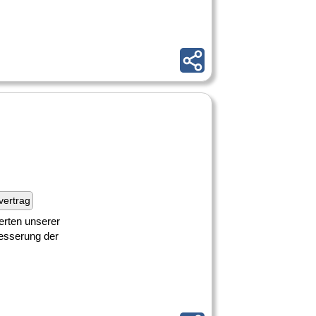
fvertrag
erten unserer
besserung der