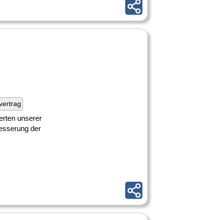
fvertrag
erten unserer
besserung der