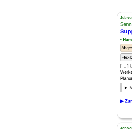
Job vo
Senn
Sup
• Ham
Abges
Flexi
[. ..
Werke
Planun
▶ Zur
Job vo