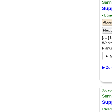
Senn
Sup
• Lün
Abges
Flexi
[. ..
Werke
Planun
▶ Zur
Job vo
Senn
Sup
• Wed