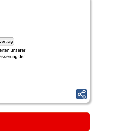
fvertrag
erten unserer
besserung der