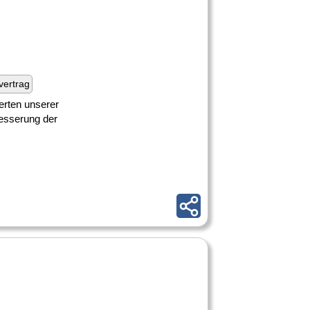
fvertrag
erten unserer
besserung der