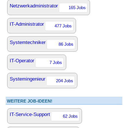
Netzwerkadministrator
165 Jobs
IT-Administrator
477 Jobs
Systemtechniker
86 Jobs
IT-Operator
7 Jobs
Systemingenieur
204 Jobs
WEITERE JOB-IDEEN!
IT-Service-Support
62 Jobs