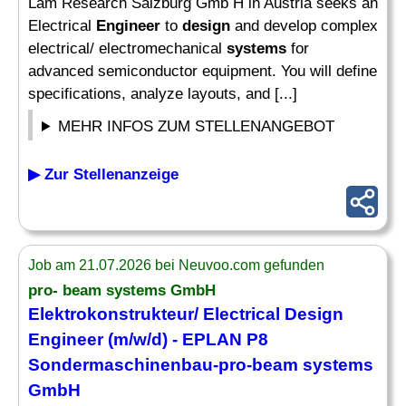
Lam Research Salzburg Gmb H in Austria seeks an
Electrical
Engineer
to
design
and develop complex
electrical/ electromechanical
systems
for
advanced semiconductor equipment. You will define
specifications, analyze layouts, and [...]
MEHR INFOS ZUM STELLENANGEBOT
▶ Zur Stellenanzeige
Job am 21.07.2026 bei Neuvoo.com gefunden
pro- beam
systems
GmbH
Elektrokonstrukteur/ Electrical
Design
Engineer
(m/w/d) - EPLAN P8
Sondermaschinenbau-pro-beam
systems
GmbH