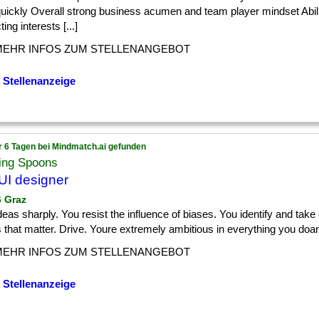
quickly Overall strong business acumen and team player mindset Abili
ting interests [...]
MEHR INFOS ZUM STELLENANGEBOT
 Stellenanzeige
r 6 Tagen bei Mindmatch.ai gefunden
ing Spoons
UI designer
6 Graz
] ideas sharply. You resist the influence of biases. You identify and take
s that matter. Drive. Youre extremely ambitious in everything you doand
MEHR INFOS ZUM STELLENANGEBOT
 Stellenanzeige