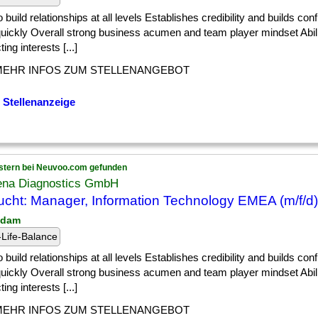
] to build relationships at all levels Establishes credibility and builds co
quickly Overall strong business acumen and team player mindset Abili
ting interests [...]
MEHR INFOS ZUM STELLENANGEBOT
 Stellenanzeige
stern bei Neuvoo.com gefunden
ena Diagnostics GmbH
cht: Manager, Information Technology EMEA (m/f/d)
sdam
Life-Balance
] to build relationships at all levels Establishes credibility and builds co
quickly Overall strong business acumen and team player mindset Abili
ting interests [...]
MEHR INFOS ZUM STELLENANGEBOT