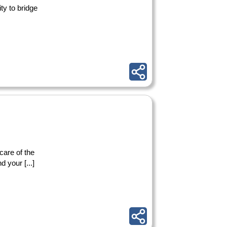
ty to bridge
 care of the
 your [...]