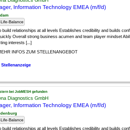
ena Diagnostics GmbH
ger, Information Technology EMEA (m/f/d)
sdam
Life-Balance
] to build relationships at all levels Establishes credibility and builds co
quickly Overall strong business acumen and team player mindset Abili
ting interests [...]
MEHR INFOS ZUM STELLENANGEBOT
 Stellenanzeige
stern bei JobMESH gefunden
ena Diagnostics GmbH
ger, Information Technology EMEA (m/f/d)
ndenburg
Life-Balance
] to build relationships at all levels Establishes credibility and builds co