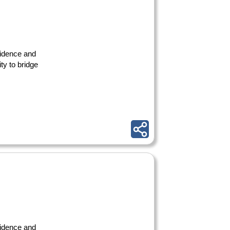
nfidence and
ty to bridge
nfidence and