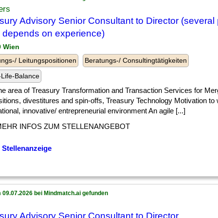
ers
sury Advisory Senior Consultant to Director (several 
l depends on experience)
9 Wien
ngs-/ Leitungspositionen
Beratungs-/ Consultingtätigkeiten
Life-Balance
] the area of Treasury Transformation and Transaction Services for Me
itions, divestitures and spin-offs, Treasury Technology Motivation to 
ational, innovative/ entrepreneurial environment An agile [...]
MEHR INFOS ZUM STELLENANGEBOT
 Stellenanzeige
 09.07.2026 bei Mindmatch.ai gefunden
sury Advisory Senior Consultant to Director