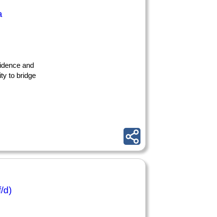
a
nfidence and
ty to bridge
/d)