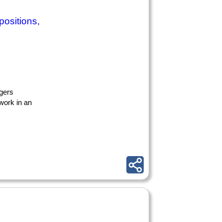
positions,
rgers
work in an