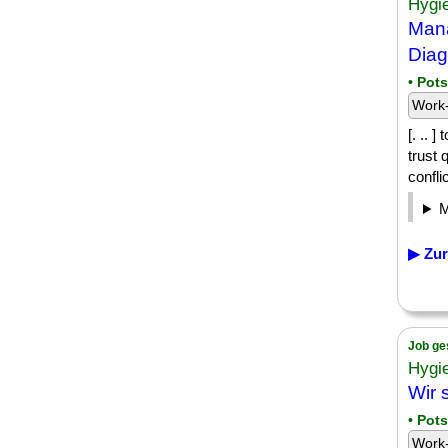
Hygi
Mana
Dia
• Pot
Work-
[. .. 
trust 
conflic
▶ Zur
Job ge
Hygi
Wir 
• Pot
Work-