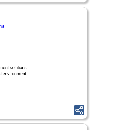
ral
yment solutions
al environment