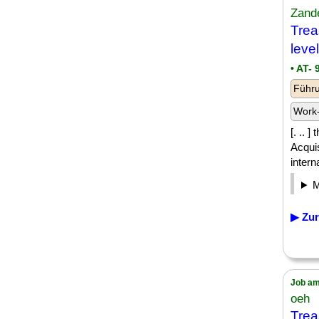
Zand
Trea
leve
• AT- 
Führu
Work-
[. .. 
Acquis
intern
▶ Zur
Job am
oeh
Trea