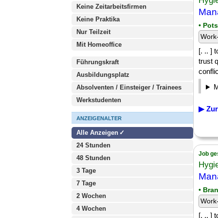
Hygi
Keine Zeitarbeitsfirmen
Mana
Keine Praktika
• Pot
Nur Teilzeit
Work-
Mit Homeoffice
[. .. 
trust 
Führungskraft
conflic
Ausbildungsplatz
Absolventen / Einsteiger / Trainees
Werkstudenten
▶ Zur
ANZEIGENALTER
Alle Anzeigen
24 Stunden
Job ge
48 Stunden
Hygi
3 Tage
Mana
7 Tage
• Bra
2 Wochen
Work-
4 Wochen
[. .. 