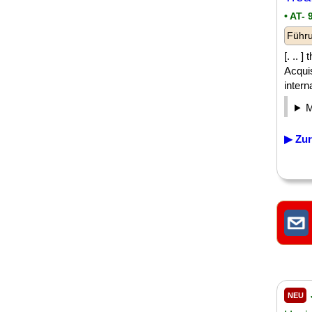
• AT- 
Führu
[. .. 
Acquis
intern
▶ Zur
NEU