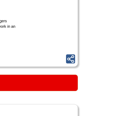
rgers
work in an