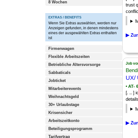
8 Wochen
trust 
conflic
EXTRAS / BENEFITS
Wenn Sie Extras auswählen, werden nur
Anzeigen gefunden, in denen mindestens
eines der ausgewählten Extras enthalten
▶ Zur
ist
Firmenwagen
Flexible Arbeitszeiten
Job vo
Betriebliche Altersvorsorge
Bend
Sabbaticals
UX/ 
Jobticket
• AT- 
Mitarbeiterevents
[. .. 
Weihnachtsgeld
detail
30+ Urlaubstage
Krisensicher
Arbeitszeitkonto
▶ Zur
Beteiligungsprogramm
Tarifvertrag