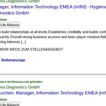
ena Diagnostics GmbH
ger, Information Technology EMEA (m/f/d) - Hygien
gnostics GmbH
sdam
Life-Balance
] to build relationships at all levels Establishes credibility and builds co
quickly Overall strong business acumen and team player mindset Abili
ting interests [...]
MEHR INFOS ZUM STELLENANGEBOT
 Stellenanzeige
stern bei Neuvoo.com gefunden
ena Diagnostics GmbH
suchen: Manager, Information Technology EMEA (m/f
sdam
Life-Balance