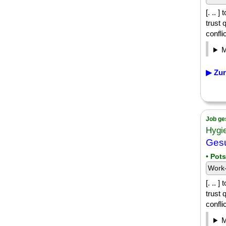
[. .. 
trust 
conflic
▶ Zur
Job ge
Hygi
Gesu
• Pot
Work-
[. .. 
trust 
conflic