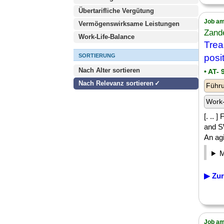
Übertarifliche Vergütung
Job am
Vermögenswirksame Leistungen
Zand
Work-Life-Balance
Trea
SORTIERUNG
posi
Nach Alter sortieren
• AT- 
Nach Relevanz sortieren
Führu
Work-
[. .. 
and SW
An agil
▶ Zur
Job am