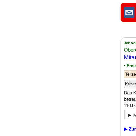
Job vo
Oberö
Mita
• Frei
Teilze
Krise
Das Kl
betreu
110.00
▶ Zur