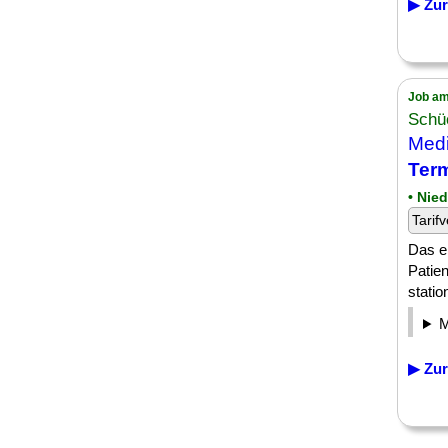
▶ Zur
Job am
Schü
Medi
Ter
• Nie
Tarifv
Das er
Patie
statio
▶ Zur