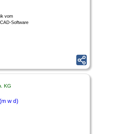
nik vom
r CAD-Software
o. KG
 (m w d)