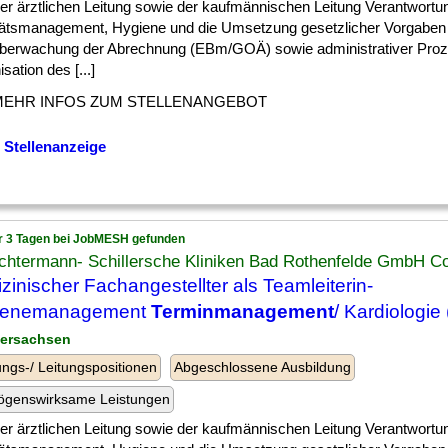
] der ärztlichen Leitung sowie der kaufmännischen Leitung Verantwortun
tätsmanagement, Hygiene und die Umsetzung gesetzlicher Vorgaben
berwachung der Abrechnung (EBm/GOÄ) sowie administrativer Pro
sation des [...]
MEHR INFOS ZUM STELLENANGEBOT
 Stellenanzeige
r 3 Tagen bei JobMESH gefunden
chtermann- Schillersche Kliniken Bad Rothenfelde GmbH C
zinischer Fachangestellter als Teamleiterin-
ienemanagement
Terminmanagement
/ Kardiologie
dersachsen
ngs-/ Leitungspositionen
Abgeschlossene Ausbildung
ögenswirksame Leistungen
] der ärztlichen Leitung sowie der kaufmännischen Leitung Verantwortun