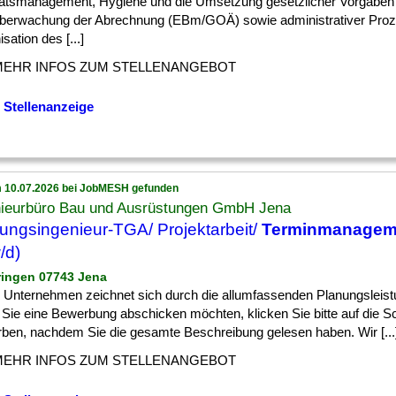
tätsmanagement, Hygiene und die Umsetzung gesetzlicher Vorgaben
berwachung der Abrechnung (EBm/GOÄ) sowie administrativer Pro
sation des [...]
MEHR INFOS ZUM STELLENANGEBOT
 Stellenanzeige
 10.07.2026 bei JobMESH gefunden
nieurbüro Bau und Ausrüstungen GmbH Jena
ungsingenieur-TGA/ Projektarbeit/
Terminmanagem
/d)
ringen 07743 Jena
 Unternehmen zeichnet sich durch die allumfassenden Planungsleist
Sie eine Bewerbung abschicken möchten, klicken Sie bitte auf die Sc
ben, nachdem Sie die gesamte Beschreibung gelesen haben. Wir [...
MEHR INFOS ZUM STELLENANGEBOT