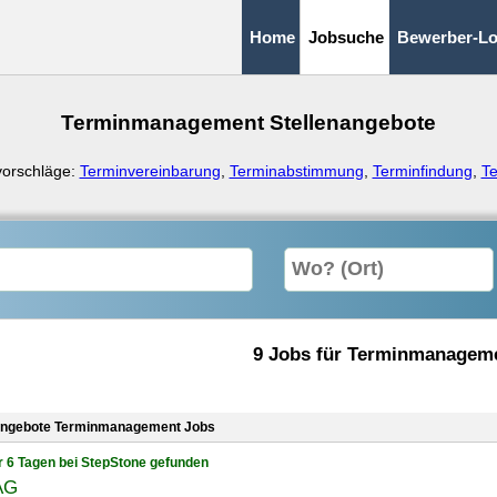
Home
Jobsuche
Bewerber-Lo
Terminmanagement Stellenangebote
vorschläge:
Terminvereinbarung
,
Terminabstimmung
,
Terminfindung
,
Te
9 Jobs für Terminmanagem
angebote Terminmanagement Jobs
r 6 Tagen bei StepStone gefunden
AG