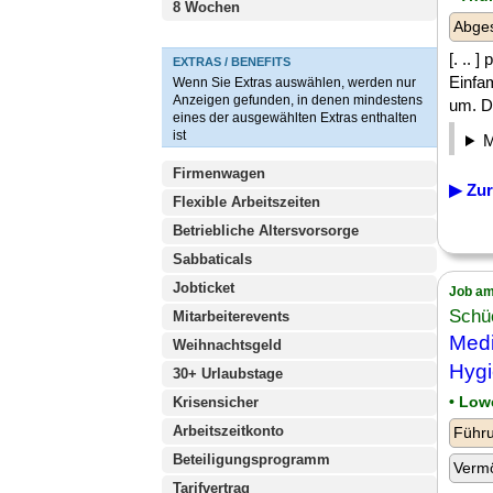
8 Wochen
Abge
[. .. 
EXTRAS / BENEFITS
Einfa
Wenn Sie Extras auswählen, werden nur
Anzeigen gefunden, in denen mindestens
um. D
eines der ausgewählten Extras enthalten
ist
Firmenwagen
▶ Zur
Flexible Arbeitszeiten
Betriebliche Altersvorsorge
Sabbaticals
Jobticket
Job am
Schü
Mitarbeiterevents
Medi
Weihnachtsgeld
Hyg
30+ Urlaubstage
• Low
Krisensicher
Arbeitszeitkonto
Führu
Beteiligungsprogramm
Verm
Tarifvertrag