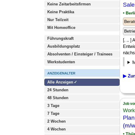
Sale
Keine Zeitarbeitsfirmen
Keine Praktika
• Berl
Nur Teilzeit
Berat
Mit Homeoffice
Betri
Führungskraft
[. .. 
Entwi
Ausbildungsplatz
nächst
Absolventen / Einsteiger / Trainees
Werkstudenten
ANZEIGENALTER
▶ Zur
Alle Anzeigen
24 Stunden
48 Stunden
Job vo
3 Tage
Work
7 Tage
Plan
2 Wochen
(m/w
4 Wochen
• Thü