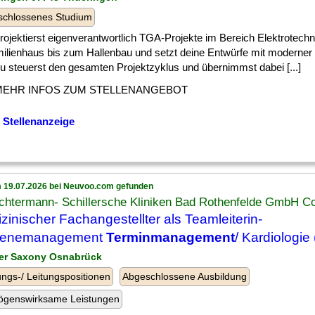
schlossenes Studium
] projektierst eigenverantwortlich TGA-Projekte im Bereich Elektrotech
milienhaus bis zum Hallenbau und setzt deine Entwürfe mit moderne
u steuerst den gesamten Projektzyklus und übernimmst dabei [...]
MEHR INFOS ZUM STELLENANGEBOT
 Stellenanzeige
 19.07.2026 bei Neuvoo.com gefunden
chtermann- Schillersche Kliniken Bad Rothenfelde GmbH C
zinischer Fachangestellter als Teamleiterin-
ienemanagement
Terminmanagement
/ Kardiologie
er Saxony Osnabrück
ngs-/ Leitungspositionen
Abgeschlossene Ausbildung
ögenswirksame Leistungen