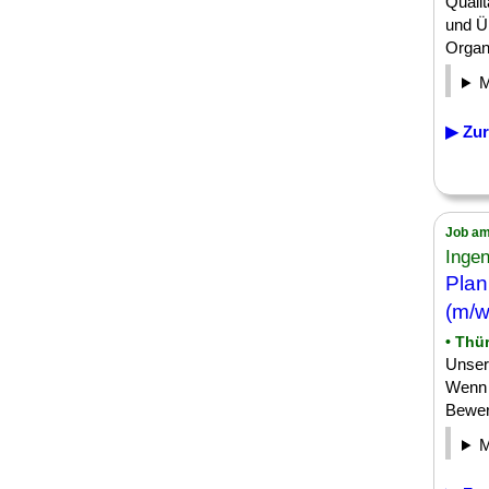
Quali
und Ü
Organi
▶ Zur
Job am
Inge
Plan
(m/w
• Thü
Unser
Wenn 
Bewer