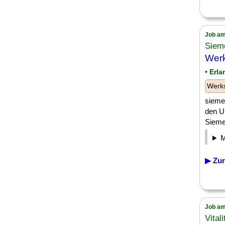
Job am
Siem
Werk
• Erl
Werk
sieme
den U
Siemen
▶ Zur
Job am
Vital