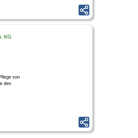
o. KG
Pflege von
ür den