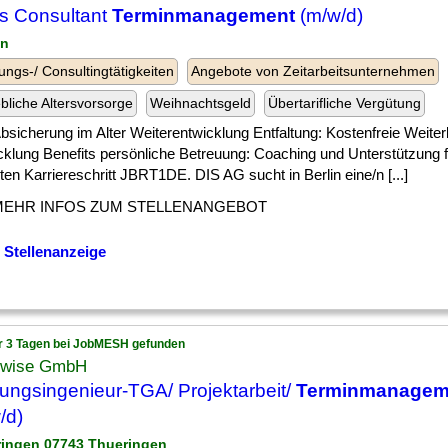
s Consultant
Terminmanagement
(m/w/d)
in
ungs-/ Consultingtätigkeiten
Angebote von Zeitarbeitsunternehmen
ebliche Altersvorsorge
Weihnachtsgeld
Übertarifliche Vergütung
] Absicherung im Alter Weiterentwicklung Entfaltung: Kostenfreie Weiter
cklung Benefits persönliche Betreuung: Coaching und Unterstützung f
en Karriereschritt JBRT1DE. DIS AG sucht in Berlin eine/n [...]
MEHR INFOS ZUM STELLENANGEBOT
 Stellenanzeige
r 3 Tagen bei JobMESH gefunden
wise GmbH
ungsingenieur-TGA/ Projektarbeit/
Terminmanagem
/d)
ringen 07743 Thueringen