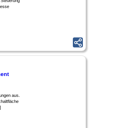
 Steuerung
zesse
ent
ungen aus.
haltfläche
]