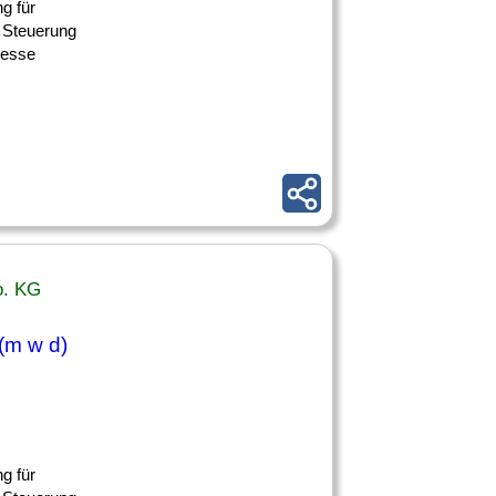
g für
 Steuerung
zesse
o. KG
 (m w d)
g für