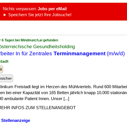
Nichts verpassen:
Jobs per eMail
► Speichern Sie jetzt Ihre Jobsuche!
r 6 Tagen bei Mindmatch.ai gefunden
sterreichische Gesundheitsholding
rbeiter In für Zentrales
Terminmanagement
(m/w/d)
stadt
it
nsicher
inikum Freistadt liegt im Herzen des Mühlviertels. Rund 600 Mitarbei
en bei einer Kapazität von 165 Betten jährlich knapp 10.000 stationär
0 ambulante Patient Innen. Unser [...]
MEHR INFOS ZUM STELLENANGEBOT
 Stellenanzeige