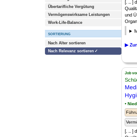
[. .. 
Übertarifliche Vergütung
Quali
Vermögenswirksame Leistungen
und Ü
Organi
Work-Life-Balance
SORTIERUNG
Nach Alter sortieren
▶ Zur
Nach Relevanz sortieren
Job vo
Schü
Medi
Hyg
• Nie
Führu
Verm
[. .. 