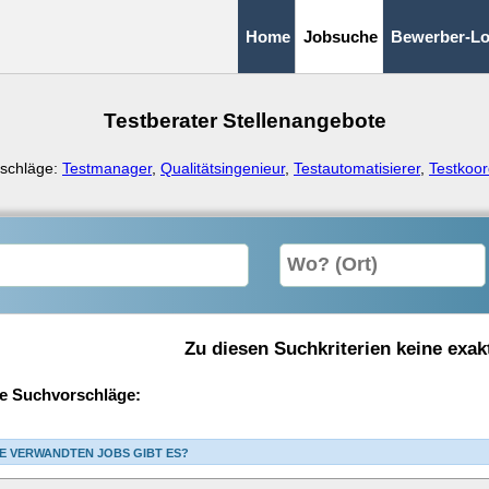
Home
Jobsuche
Bewerber-Lo
Testberater Stellenangebote
schläge:
Testmanager
,
Qualitätsingenieur
,
Testautomatisierer
,
Testkoor
Zu diesen Suchkriterien keine exak
e Suchvorschläge:
E VERWANDTEN JOBS GIBT ES?