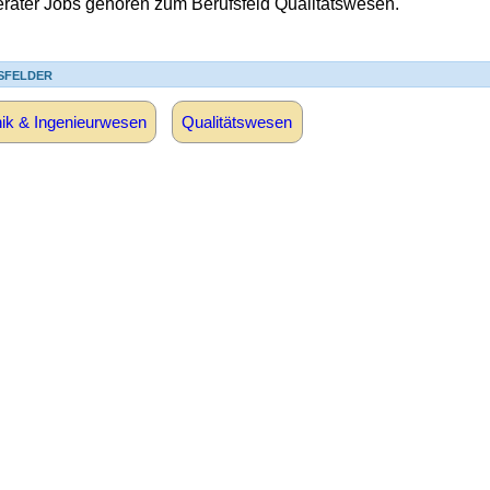
erater Jobs gehören zum Berufsfeld Qualitätswesen.
SFELDER
ik & Ingenieurwesen
Qualitätswesen