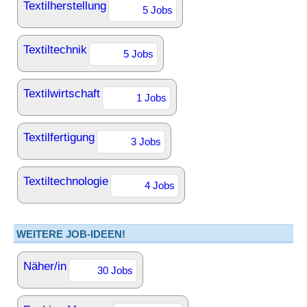
Textilherstellung
5 Jobs
Textiltechnik
5 Jobs
Textilwirtschaft
1 Jobs
Textilfertigung
3 Jobs
Textiltechnologie
4 Jobs
WEITERE JOB-IDEEN!
Näher/in
30 Jobs