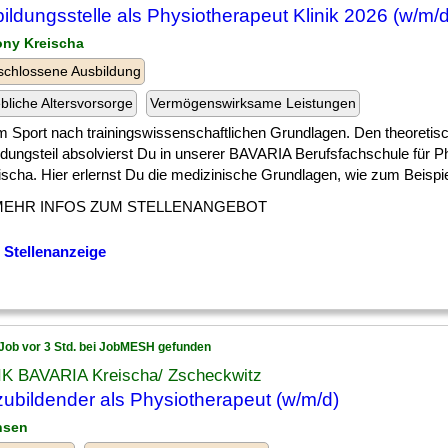
ildungsstelle als Physiotherapeut Klinik 2026 (w/m/d
ony Kreischa
chlossene Ausbildung
ebliche Altersvorsorge
Vermögenswirksame Leistungen
] im Sport nach trainingswissenschaftlichen Grundlagen. Den theoretis
ldungsteil absolvierst Du in unserer BAVARIA Berufsfachschule für P
ischa. Hier erlernst Du die medizinische Grundlagen, wie zum Beispiel 
MEHR INFOS ZUM STELLENANGEBOT
 Stellenanzeige
Job vor 3 Std. bei JobMESH gefunden
IK BAVARIA Kreischa/ Zscheckwitz
ubildender als Physiotherapeut (w/m/d)
hsen