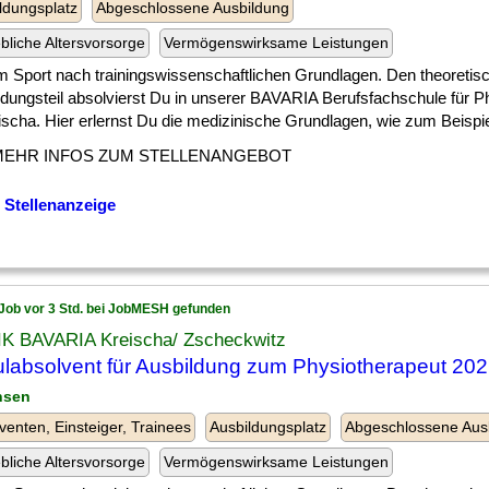
ldungsplatz
Abgeschlossene Ausbildung
ebliche Altersvorsorge
Vermögenswirksame Leistungen
] im Sport nach trainingswissenschaftlichen Grundlagen. Den theoretis
ldungsteil absolvierst Du in unserer BAVARIA Berufsfachschule für P
ischa. Hier erlernst Du die medizinische Grundlagen, wie zum Beispiel 
MEHR INFOS ZUM STELLENANGEBOT
 Stellenanzeige
Job vor 3 Std. bei JobMESH gefunden
IK BAVARIA Kreischa/ Zscheckwitz
labsolvent für Ausbildung zum Physiotherapeut 202
hsen
venten, Einsteiger, Trainees
Ausbildungsplatz
Abgeschlossene Aus
ebliche Altersvorsorge
Vermögenswirksame Leistungen