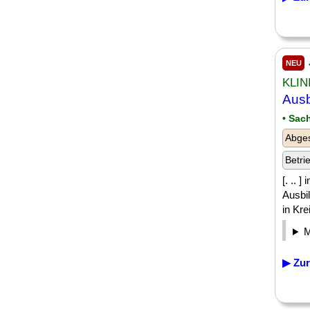
NEU
KLIN
Ausb
• Sac
Abges
Betri
[. .. 
Ausbi
in Kre
▶ Zur