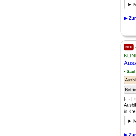
▶ Zur
NEU
KLIN
Ausz
• Sac
Ausbi
Betri
[. .. 
Ausbi
in Kre
▶ Zur