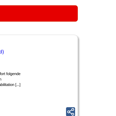
d)
fort folgende
n
itation [...]