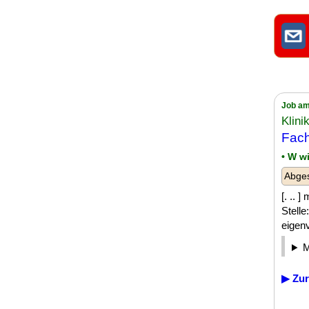
Job am
Klini
Fach
• W w
Abges
[. .. 
Stelle
eigenv
▶ Zur