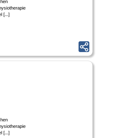
chen
hysiotherapie
[...]
chen
hysiotherapie
[...]