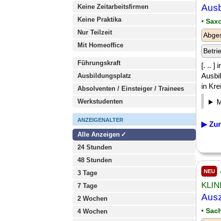
Ausb
Keine Zeitarbeitsfirmen
Keine Praktika
• Sax
Nur Teilzeit
Abges
Mit Homeoffice
Betri
Führungskraft
[. .. 
Ausbi
Ausbildungsplatz
in Kre
Absolventen / Einsteiger / Trainees
Werkstudenten
ANZEIGENALTER
▶ Zur
Alle Anzeigen
24 Stunden
48 Stunden
NEU
3 Tage
KLIN
7 Tage
Ausz
2 Wochen
• Sac
4 Wochen