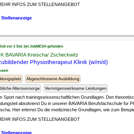
MEHR INFOS ZUM STELLENANGEBOT
 Stellenanzeige
Job vor 3 Std. bei JobMESH gefunden
IK BAVARIA Kreischa/ Zscheckwitz
ubildender Physiotherapeut Klinik (w/m/d)
hsen
ldungsplatz
Abgeschlossene Ausbildung
ebliche Altersvorsorge
Vermögenswirksame Leistungen
] im Sport nach trainingswissenschaftlichen Grundlagen. Den theoretis
ldungsteil absolvierst Du in unserer BAVARIA Berufsfachschule für P
ischa. Hier erlernst Du die medizinische Grundlagen, wie zum Beispiel 
MEHR INFOS ZUM STELLENANGEBOT
 Stellenanzeige