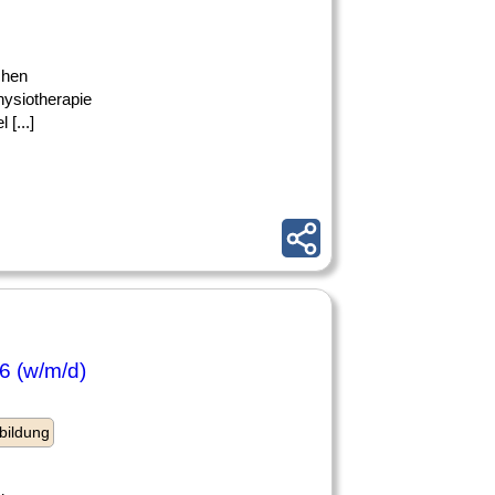
chen
hysiotherapie
[...]
6 (w/m/d)
bildung