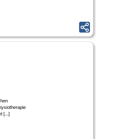
chen
hysiotherapie
[...]