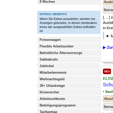
8 Wochen
Ausbi
Betri
EXTRAS / BENEFITS
[. .. 
Wenn Sie Extras auswählen, werden nur
Ausbi
Anzeigen gefunden, in denen mindestens
eines der ausgewählten Extras enthalten
in Kre
ist
Firmenwagen
Flexible Arbeitszeiten
▶ Zur
Betriebliche Altersvorsorge
Sabbaticals
Jobticket
NEU
Mitarbeiterevents
KLIN
Weihnachtsgeld
Schu
30+ Urlaubstage
• Sac
Krisensicher
Absol
Arbeitszeitkonto
Beteiligungsprogramm
Betri
Tarifvertrag