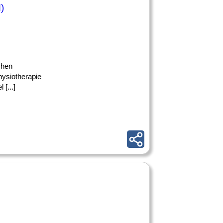
)
chen
hysiotherapie
[...]