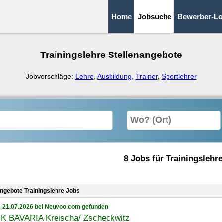
Home
Jobsuche
Bewerber-Lo
Trainingslehre Stellenangebote
Jobvorschläge:
Lehre
,
Ausbildung
,
Trainer
,
Sportlehrer
8 Jobs für Trainingslehr
angebote Trainingslehre Jobs
 21.07.2026 bei Neuvoo.com gefunden
IK BAVARIA Kreischa/ Zscheckwitz