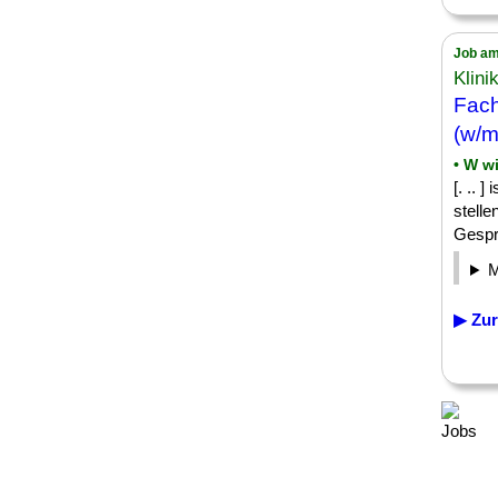
Job am
Klini
Fach
(w/m
• W w
[. .. 
stelle
Gesprä
▶ Zur