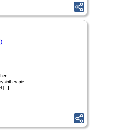
)
chen
hysiotherapie
[...]