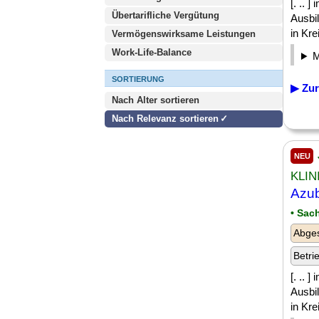
[. .. 
Übertarifliche Vergütung
Ausbi
in Kre
Vermögenswirksame Leistungen
Work-Life-Balance
SORTIERUNG
▶ Zur
Nach Alter sortieren
Nach Relevanz sortieren
NEU
KLIN
Azub
• Sac
Abges
Betri
[. .. 
Ausbi
in Kre