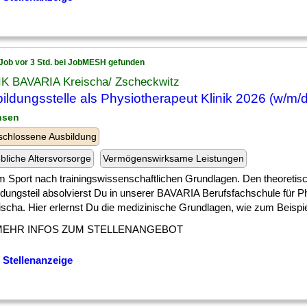
Job vor 3 Std. bei JobMESH gefunden
IK BAVARIA Kreischa/ Zscheckwitz
ildungsstelle als Physiotherapeut Klinik 2026 (w/m/d
hsen
chlossene Ausbildung
ebliche Altersvorsorge
Vermögenswirksame Leistungen
] im Sport nach trainingswissenschaftlichen Grundlagen. Den theoretis
ldungsteil absolvierst Du in unserer BAVARIA Berufsfachschule für P
ischa. Hier erlernst Du die medizinische Grundlagen, wie zum Beispiel 
MEHR INFOS ZUM STELLENANGEBOT
 Stellenanzeige