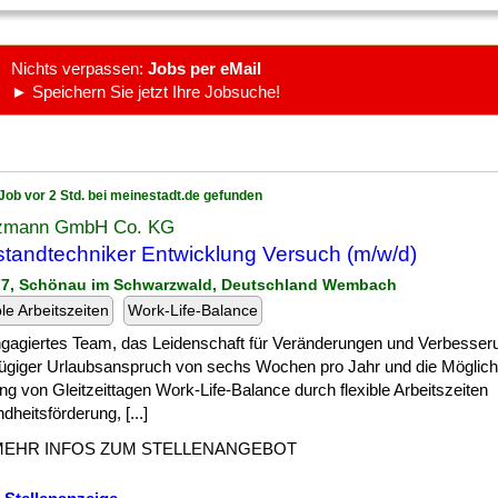
Nichts verpassen:
Jobs per eMail
► Speichern Sie jetzt Ihre Jobsuche!
Job vor 2 Std. bei meinestadt.de gefunden
zmann GmbH Co. KG
standtechniker Entwicklung Versuch (m/w/d)
77, Schönau im Schwarzwald, Deutschland Wembach
ble Arbeitszeiten
Work-Life-Balance
ngagiertes Team, das Leidenschaft für Veränderungen und Verbesserun
ügiger Urlaubsanspruch von sechs Wochen pro Jahr und die Möglichk
g von Gleitzeittagen Work-Life-Balance durch flexible Arbeitszeiten
heitsförderung, [...]
MEHR INFOS ZUM STELLENANGEBOT