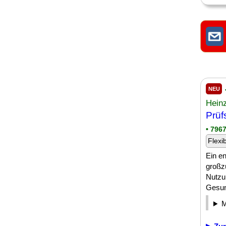
NEU
Hein
Prüf
• 796
Flexi
Ein e
großz
Nutzun
Gesund