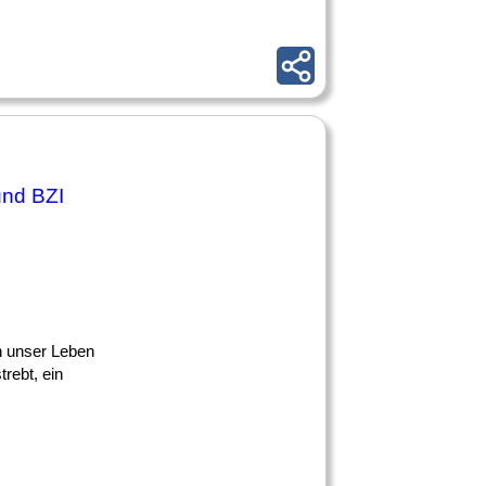
und BZI
en unser Leben
rebt, ein