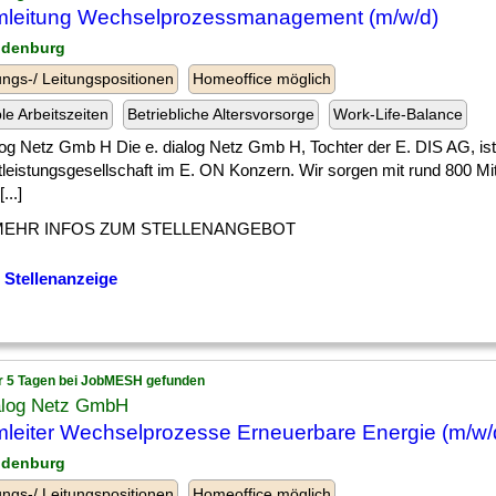
leitung Wechselprozessmanagement (m/w/d)
ndenburg
ngs-/ Leitungspositionen
Homeoffice möglich
ble Arbeitszeiten
Betriebliche Altersvorsorge
Work-Life-Balance
log Netz Gmb H Die e. dialog Netz Gmb H, Tochter der E. DIS AG, ist
tleistungsgesellschaft im E. ON Konzern. Wir sorgen mit rund 800 Mi
...]
MEHR INFOS ZUM STELLENANGEBOT
 Stellenanzeige
r 5 Tagen bei JobMESH gefunden
ialog Netz GmbH
leiter Wechselprozesse Erneuerbare Energie (m/w/
ndenburg
ngs-/ Leitungspositionen
Homeoffice möglich