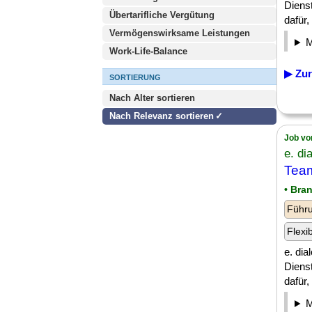
Diens
Übertarifliche Vergütung
dafür, [
Vermögenswirksame Leistungen
Work-Life-Balance
▶ Zur
SORTIERUNG
Nach Alter sortieren
Nach Relevanz sortieren
Job vo
e. d
Team
• Bra
Führu
Flexi
e. dia
Diens
dafür, [