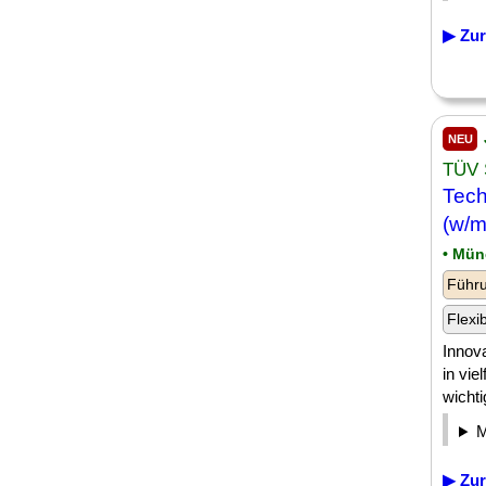
▶ Zur
NEU
TÜV
Tech
(w/m
• Mü
Führu
Flexi
Innov
in vie
wichti
▶ Zur