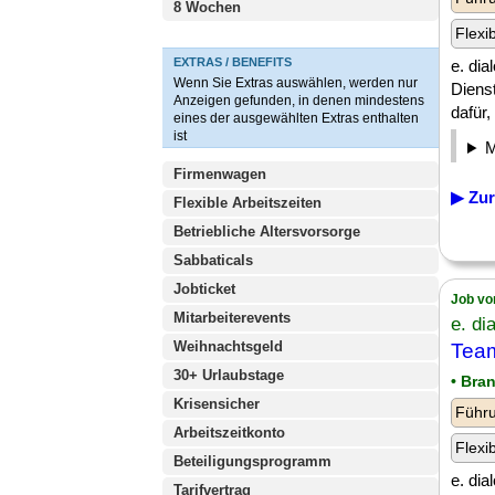
8 Wochen
Flexi
EXTRAS / BENEFITS
e. dia
Wenn Sie Extras auswählen, werden nur
Diens
Anzeigen gefunden, in denen mindestens
dafür, [
eines der ausgewählten Extras enthalten
ist
Firmenwagen
▶ Zur
Flexible Arbeitszeiten
Betriebliche Altersvorsorge
Sabbaticals
Jobticket
Job vo
Mitarbeiterevents
e. d
Weihnachtsgeld
Team
30+ Urlaubstage
• Bra
Krisensicher
Führu
Arbeitszeitkonto
Flexi
Beteiligungsprogramm
e. dia
Tarifvertrag