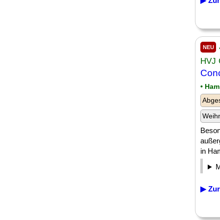
▶ Zur
NEU
HVJ 
Conc
• Ham
Abges
Weih
Beson
außer
in Ham
▶ Zur