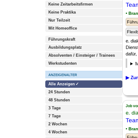
Team
Keine Zeitarbeitsfirmen
Keine Praktika
• Bra
Nur Teilzeit
Führu
Mit Homeoffice
Flexi
Führungskraft
e. dia
Diens
Ausbildungsplatz
dafür, [
Absolventen / Einsteiger / Trainees
Werkstudenten
ANZEIGENALTER
▶ Zur
Alle Anzeigen
24 Stunden
48 Stunden
Job vo
3 Tage
e. d
7 Tage
Team
2 Wochen
• Bra
4 Wochen
Führu