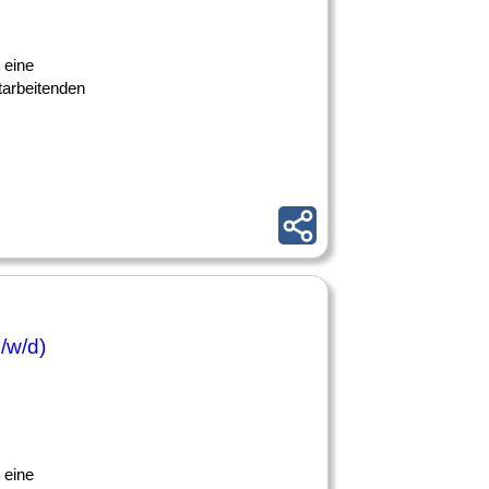
 eine
tarbeitenden
/w/d)
 eine