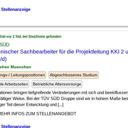
 Stellenanzeige
Job vor 2 Std. bei StepStone gefunden
 SÜD
nischer Sachbearbeiter für die Projektleitung KKI 2 
/d)
nchen Muenchen
ngs-/ Leitungspositionen
Abgeschlossenes Studium
ble Arbeitszeiten
Betriebliche Altersvorsorge
ationen bringen tiefgreifende Veränderungen mit sich und beeinfluss
lfältiger Weise. Bei der TÜV SÜD Gruppe sind wir in hohem Maße best
ger Teil dieser Entwicklung und [...]
MEHR INFOS ZUM STELLENANGEBOT
 Stellenanzeige