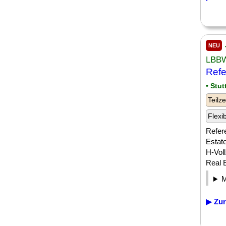
NEU
LBBW
Refe
• Stut
Teilze
Flexi
Refer
Estat
H-Voll
Real 
▶ Zur