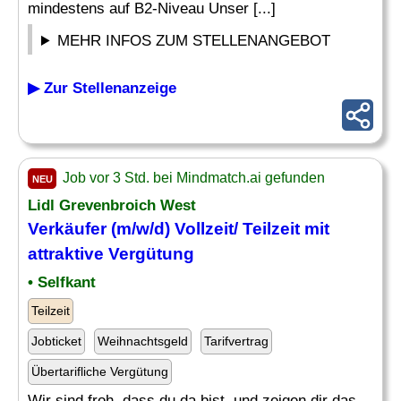
mindestens auf B2-Niveau Unser [...]
MEHR INFOS ZUM STELLENANGEBOT
▶ Zur Stellenanzeige
Job vor 3 Std. bei Mindmatch.ai gefunden
NEU
Lidl Grevenbroich West
Verkäufer (m/w/d) Vollzeit/ Teilzeit mit
attraktive
Vergütung
• Selfkant
Teilzeit
Jobticket
Weihnachtsgeld
Tarifvertrag
Übertarifliche Vergütung
Wir sind froh, dass du da bist, und zeigen dir das