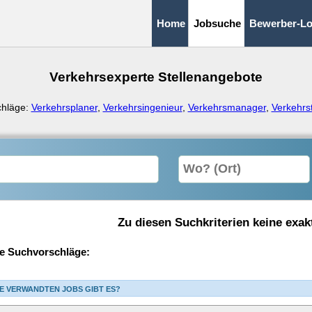
Home
Jobsuche
Bewerber-Lo
Verkehrsexperte Stellenangebote
chläge:
Verkehrsplaner
,
Verkehrsingenieur
,
Verkehrsmanager
,
Verkehrs
Zu diesen Suchkriterien keine exak
e Suchvorschläge:
E VERWANDTEN JOBS GIBT ES?