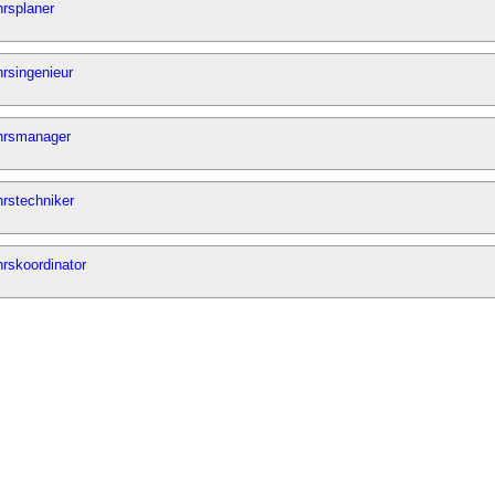
rsplaner
rsingenieur
hrsmanager
rstechniker
rskoordinator