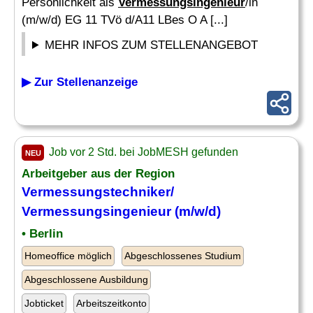
Persönlichkeit als
Vermessungsingenieur
/in
(m/w/d) EG 11 TVö d/A11 LBes O A [...]
MEHR INFOS ZUM STELLENANGEBOT
▶ Zur Stellenanzeige
Job vor 2 Std. bei JobMESH gefunden
NEU
Arbeitgeber aus der Region
Vermessungstechniker/
Vermessungsingenieur
(m/w/d)
• Berlin
Homeoffice möglich
Abgeschlossenes Studium
Abgeschlossene Ausbildung
Jobticket
Arbeitszeitkonto