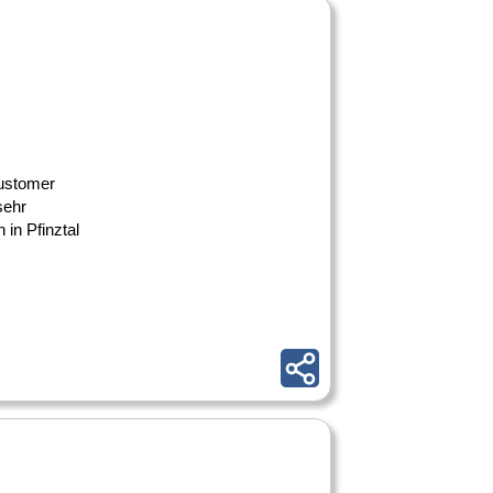
Customer
sehr
in Pfinztal