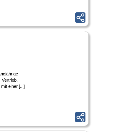
angjährige
Vertrieb,
t einer [...]