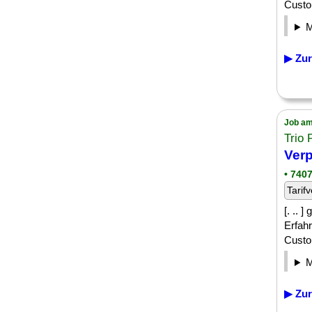
Custom
▶ Zur
Job am
Trio
Verp
• 740
Tarifv
[. .. 
Erfah
Custom
▶ Zur