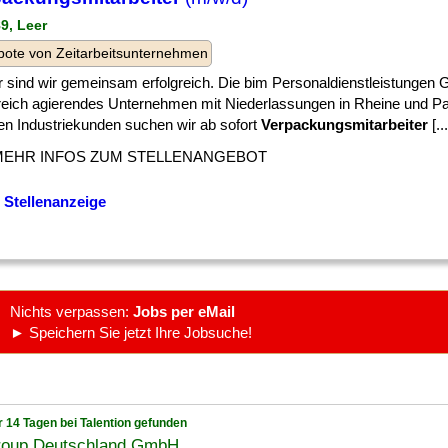
89, Leer
ote von Zeitarbeitsunternehmen
r sind wir gemeinsam erfolgreich. Die bim Personaldienstleistungen 
greich agierendes Unternehmen mit Niederlassungen in Rheine und P
en Industriekunden suchen wir ab sofort
Verpackungsmitarbeiter
[...
MEHR INFOS ZUM STELLENANGEBOT
 Stellenanzeige
Nichts verpassen:
Jobs per eMail
► Speichern Sie jetzt Ihre Jobsuche!
r 14 Tagen bei Talention gefunden
roup Deutschland GmbH