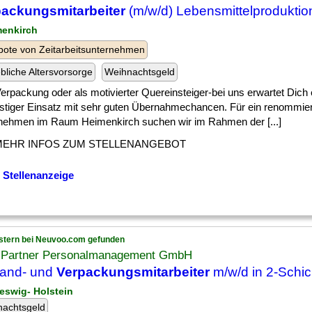
ackungsmitarbeiter
(m/w/d) Lebensmittelproduktion
menkirch
ote von Zeitarbeitsunternehmen
ebliche Altersvorsorge
Weihnachtsgeld
] Verpackung oder als motivierter Quereinsteiger-bei uns erwartet Dich 
ristiger Einsatz mit sehr guten Übernahmechancen. Für ein renommie
nehmen im Raum Heimenkirch suchen wir im Rahmen der [...]
MEHR INFOS ZUM STELLENANGEBOT
 Stellenanzeige
stern bei Neuvoo.com gefunden
 Partner Personalmanagement GmbH
sand- und
Verpackungsmitarbeiter
m/w/d in 2-Schic
leswig- Holstein
nachtsgeld