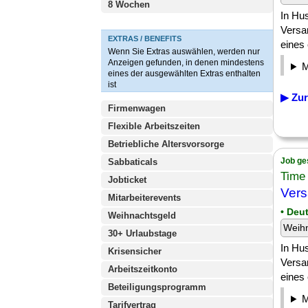
8 Wochen
In Hu
Versa
EXTRAS / BENEFITS
eines 
Wenn Sie Extras auswählen, werden nur
Anzeigen gefunden, in denen mindestens
eines der ausgewählten Extras enthalten
ist
▶ Zur
Firmenwagen
Flexible Arbeitszeiten
Betriebliche Altersvorsorge
Job ge
Sabbaticals
Time
Jobticket
Ver
Mitarbeiterevents
• Deu
Weihnachtsgeld
Weih
30+ Urlaubstage
In Hu
Krisensicher
Versa
Arbeitszeitkonto
eines 
Beteiligungsprogramm
Tarifvertrag