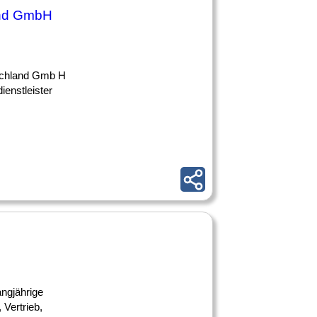
and GmbH
utschland Gmb H
ienstleister
angjährige
Vertrieb,