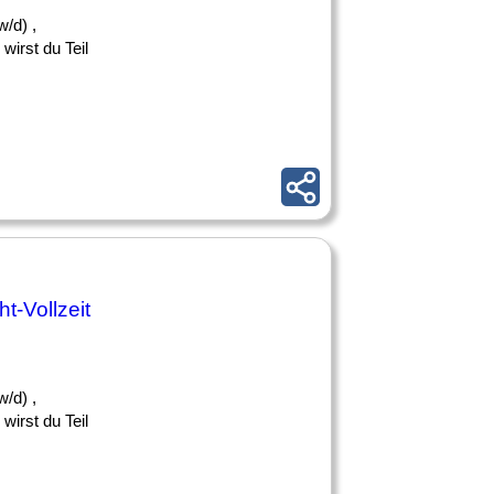
/d) ,
irst du Teil
t-Vollzeit
/d) ,
irst du Teil