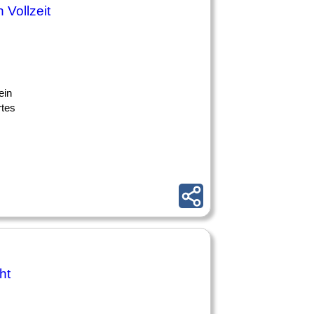
 Vollzeit
ein
rtes
ht