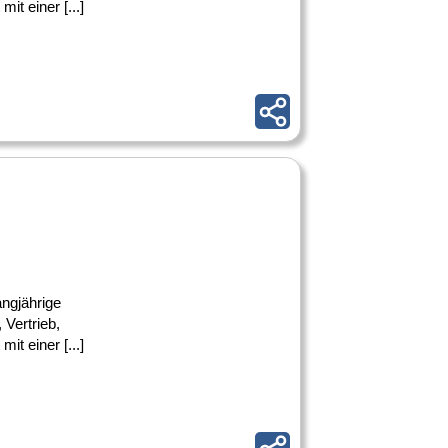
t einer [...]
angjährige
Vertrieb,
t einer [...]