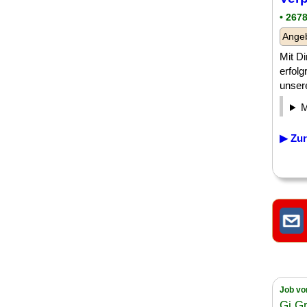
• 267
Angeb
Mit Di
erfol
unser
▶ Zur
Job vo
Gi G