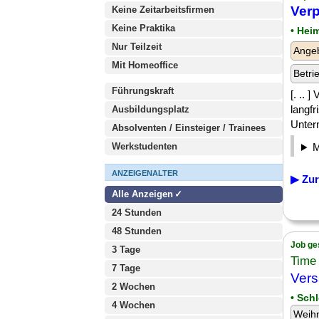
Verp
Keine Zeitarbeitsfirmen
Keine Praktika
• Hei
Nur Teilzeit
Angeb
Mit Homeoffice
Betri
Führungskraft
[. .. 
langf
Ausbildungsplatz
Unter
Absolventen / Einsteiger / Trainees
Werkstudenten
ANZEIGENALTER
▶ Zur
Alle Anzeigen
24 Stunden
48 Stunden
Job ge
3 Tage
Time
7 Tage
Ver
2 Wochen
• Sch
4 Wochen
Weih