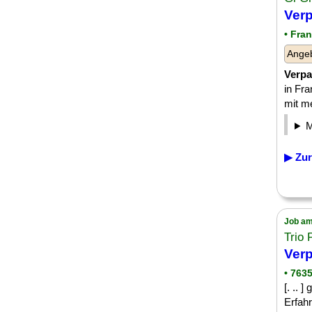
Verp
• Fra
Angeb
Verpa
in Fra
mit me
▶ Zur
Job am
Trio
Verp
• 763
[. .. 
Erfah