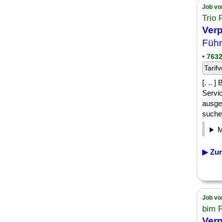
Job vo
Trio
Verp
Führ
• 7632
Tarifv
[. .. 
Servic
ausgep
suchen
▶ Zur
Job vo
bim 
Verp