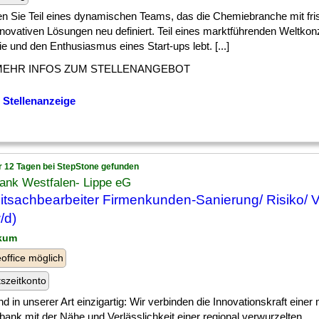
n Sie Teil eines dynamischen Teams, das die Chemiebranche mit fri
novativen Lösungen neu definiert. Teil eines marktführenden Weltkon
e und den Enthusiasmus eines Start-ups lebt. [...]
MEHR INFOS ZUM STELLENANGEBOT
 Stellenanzeige
r 12 Tagen bei StepStone gefunden
ank Westfalen- Lippe eG
itsachbearbeiter Firmenkunden-Sanierung/ Risiko/ V
/d)
kum
ffice möglich
tszeitkonto
nd in unserer Art einzigartig: Wir verbinden die Innovationskraft eine
bank mit der Nähe und Verlässlichkeit einer regional verwurzelten