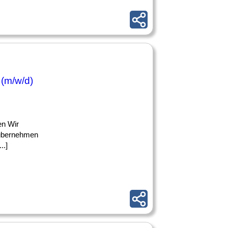
 (m/w/d)
en Wir
 übernehmen
..]