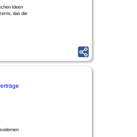
schen Ideen
zerns, das die
erträge
r modernen