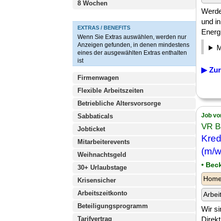
8 Wochen
Werde
und in
EXTRAS / BENEFITS
Energi
Wenn Sie Extras auswählen, werden nur
Anzeigen gefunden, in denen mindestens
eines der ausgewählten Extras enthalten
ist
▶ Zur
Firmenwagen
Flexible Arbeitszeiten
Betriebliche Altersvorsorge
Job vo
Sabbaticals
VR B
Jobticket
Kred
Mitarbeiterevents
(m/w
Weihnachtsgeld
• Bec
30+ Urlaubstage
Homeo
Krisensicher
Arbeitszeitkonto
Arbei
Beteiligungsprogramm
Wir si
Tarifvertrag
Direkt