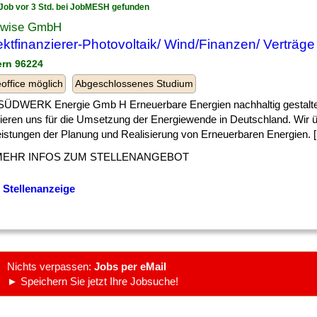
Job vor 3 Std. bei JobMESH gefunden
wise GmbH
ektfinanzierer-Photovoltaik/ Wind/Finanzen/ Verträge
ern 96224
ffice möglich
Abgeschlossenes Studium
SÜDWERK Energie Gmb H Erneuerbare Energien nachhaltig gestalt
ieren uns für die Umsetzung der Energiewende in Deutschland. Wir
eistungen der Planung und Realisierung von Erneuerbaren Energien. [.
MEHR INFOS ZUM STELLENANGEBOT
 Stellenanzeige
Nichts verpassen:
Jobs per eMail
► Speichern Sie jetzt Ihre Jobsuche!