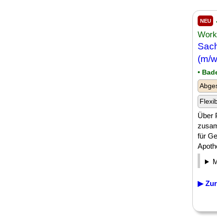
NEU
Work
Sach
(m/w
• Bad
Abges
Flexi
Über 
zusam
für G
Apothe
▶ Zur