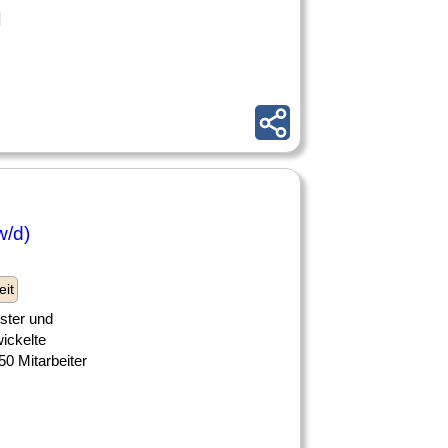
]
w/d)
eit
ster und
ickelte
50 Mitarbeiter