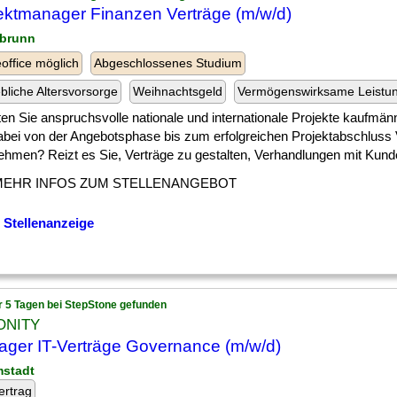
ektmanager Finanzen Verträge (m/w/d)
obrunn
ffice möglich
Abgeschlossenes Studium
ebliche Altersvorsorge
Weihnachtsgeld
Vermögenswirksame Leistu
en Sie anspruchsvolle nationale und internationale Projekte kaufmänn
abei von der Angebotsphase bis zum erfolgreichen Projektabschluss
ehmen? Reizt es Sie, Verträge zu gestalten, Verhandlungen mit Kunden
MEHR INFOS ZUM STELLENANGEBOT
 Stellenanzeige
r 5 Tagen bei StepStone gefunden
ONITY
ger IT-Verträge Governance (m/w/d)
mstadt
ertrag