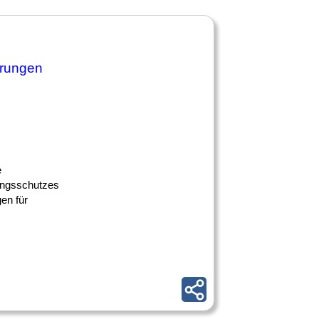
erungen
e
rungsschutzes
en für