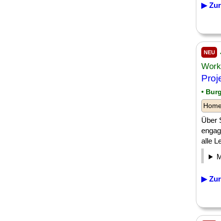
▶ Zur
NEU
Work
Proj
• Bur
Homeo
Über 
engag
alle L
▶ Zur