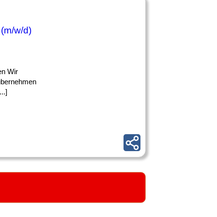
 (m/w/d)
en Wir
 übernehmen
..]