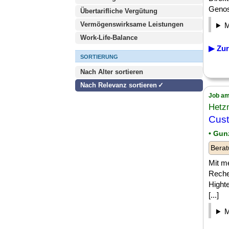
Genos
Übertarifliche Vergütung
Vermögenswirksame Leistungen
Work-Life-Balance
▶ Zur
SORTIERUNG
Nach Alter sortieren
Nach Relevanz sortieren
Job am
Hetz
Cust
• Gu
Berat
Mit m
Reche
Highte
[...]