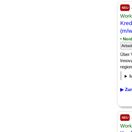
NEU
Work
Kred
(m/w
• Nor
Arbei
Über V
Innova
regio
▶ Zur
NEU
Work