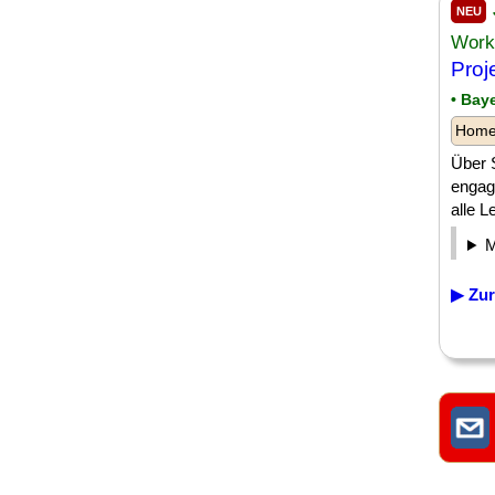
NEU
Work
Proj
• Bay
Homeo
Über 
engag
alle L
▶ Zur