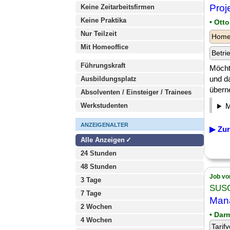
Proj
Keine Zeitarbeitsfirmen
Keine Praktika
• Ott
Nur Teilzeit
Homeo
Mit Homeoffice
Betri
Führungskraft
Möcht
und d
Ausbildungsplatz
übern
Absolventen / Einsteiger / Trainees
Werkstudenten
ANZEIGENALTER
▶ Zur
Alle Anzeigen
24 Stunden
48 Stunden
Job vo
3 Tage
SUS
7 Tage
Mana
2 Wochen
• Dar
4 Wochen
Tarifv