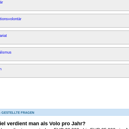
är
ionsvolontär
ariat
alismus
n
G GESTELLTE FRAGEN
iel verdient man als Volo pro Jahr?