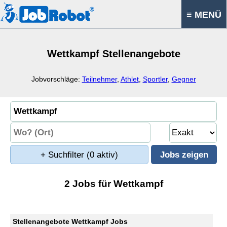
≡ MENÜ
Wettkampf Stellenangebote
Jobvorschläge:
Teilnehmer
,
Athlet
,
Sportler
,
Gegner
+ Suchfilter
(0 aktiv)
2 Jobs für Wettkampf
Stellenangebote Wettkampf Jobs