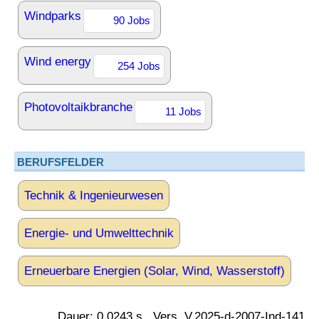
Windparks
90 Jobs
Wind energy
254 Jobs
Photovoltaikbranche
11 Jobs
BERUFSFELDER
Technik & Ingenieurwesen
Energie- und Umwelttechnik
Erneuerbare Energien (Solar, Wind, Wasserstoff)
Dauer: 0.0243 s., Vers. V.2025-d-2007-Ind-141