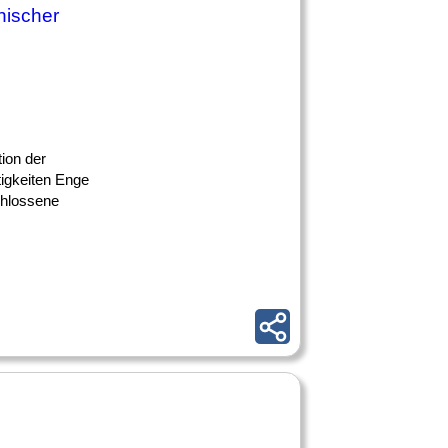
nischer
ion der
tigkeiten Enge
chlossene