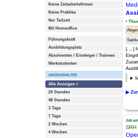
Medi
Keine Zeitarbeitsfirmen
Assi
Keine Praktika
Nur Teilzeit
• Thu
Mit Homeoffice
Abges
Führungskraft
Sabba
Ausbildungsplatz
[. ..
Eingri
Absolventen / Einsteiger / Trainees
Zusam
Werkstudenten
Ausbil
ANZEIGENALTER
Alle Anzeigen
▶ Zur
24 Stunden
48 Stunden
3 Tage
7 Tage
Job am
2 Wochen
SRH
4 Wochen
Oper