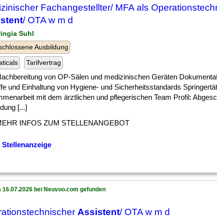
zinischer Fachangestellter/ MFA als Operationstech
stent
/ OTA w m d
ringia Suhl
chlossene Ausbildung
ticals
Tarifvertrag
 ] Nachbereitung von OP-Sälen und medizinischen Geräten Dokumentat
ffe und Einhaltung von Hygiene- und Sicherheitsstandards Springertä
menarbeit mit dem ärztlichen und pflegerischen Team Profil: Abges
dung [...]
MEHR INFOS ZUM STELLENANGEBOT
 Stellenanzeige
 16.07.2026 bei Neuvoo.com gefunden
ationstechnischer
Assistent
/ OTA w m d