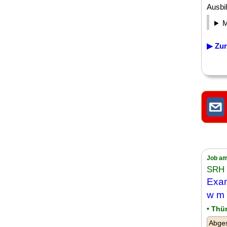
Ausbil
▶ Zur
Job am
SRH
Exam
w m
• Thü
Abges