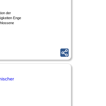
ion der
tigkeiten Enge
chlossene
nischer