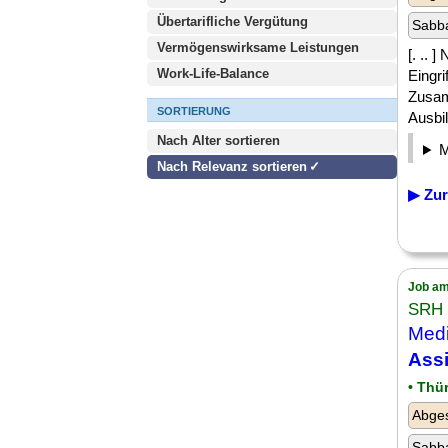
Übertarifliche Vergütung
Sabba
Vermögenswirksame Leistungen
[. ..
Work-Life-Balance
Eingri
Zusam
SORTIERUNG
Ausbil
Nach Alter sortieren
Nach Relevanz sortieren
▶ Zur
Job am
SRH
Medi
Assi
• Thü
Abges
Sabba