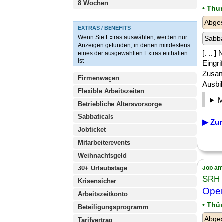
8 Wochen
• Thu
Abges
EXTRAS / BENEFITS
Wenn Sie Extras auswählen, werden nur
Sabba
Anzeigen gefunden, in denen mindestens
[. ..
eines der ausgewählten Extras enthalten
ist
Eingri
Zusam
Firmenwagen
Ausbil
Flexible Arbeitszeiten
Betriebliche Altersvorsorge
Sabbaticals
▶ Zur
Jobticket
Mitarbeiterevents
Weihnachtsgeld
30+ Urlaubstage
Job am
SRH
Krisensicher
Oper
Arbeitszeitkonto
• Thü
Beteiligungsprogramm
Abges
Tarifvertrag