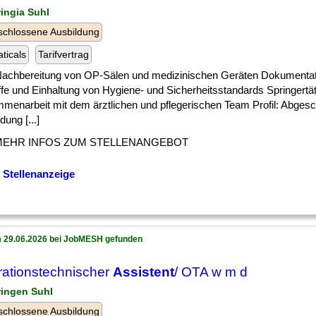
ringia Suhl
chlossene Ausbildung
ticals
Tarifvertrag
 ] Nachbereitung von OP-Sälen und medizinischen Geräten Dokumentat
ffe und Einhaltung von Hygiene- und Sicherheitsstandards Springertä
menarbeit mit dem ärztlichen und pflegerischen Team Profil: Abges
dung [...]
MEHR INFOS ZUM STELLENANGEBOT
 Stellenanzeige
 29.06.2026 bei JobMESH gefunden
ationstechnischer
Assistent
/ OTA w m d
ringen Suhl
chlossene Ausbildung