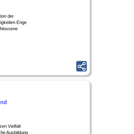
ion der
tigkeiten Enge
chlossene
und
en Vielfalt
he Ausbildung