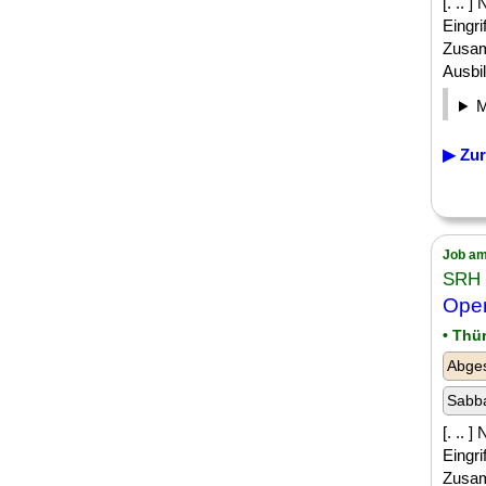
[. ..
Eingri
Zusam
Ausbil
▶ Zur
Job am
SRH
Oper
• Thü
Abges
Sabba
[. ..
Eingri
Zusam