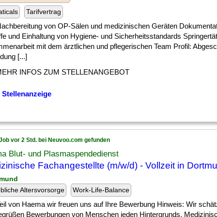
ticals
Tarifvertrag
 ] Nachbereitung von OP-Sälen und medizinischen Geräten Dokumentat
ffe und Einhaltung von Hygiene- und Sicherheitsstandards Springertä
menarbeit mit dem ärztlichen und pflegerischen Team Profil: Abges
dung [...]
MEHR INFOS ZUM STELLENANGEBOT
 Stellenanzeige
Job vor 2 Std. bei Neuvoo.com gefunden
a Blut- und Plasmaspendedienst
zinische Fachangestellte (m/w/d) - Vollzeit in Dortm
tmund
ebliche Altersvorsorge
Work-Life-Balance
] Teil von Haema wir freuen uns auf Ihre Bewerbung Hinweis: Wir schätz
egrüßen Bewerbungen von Menschen jeden Hintergrunds. Medizinisc