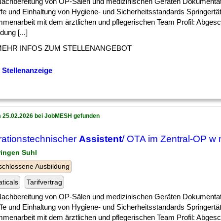
 ] Nachbereitung von OP-Sälen und medizinischen Geräten Dokumentat
ffe und Einhaltung von Hygiene- und Sicherheitsstandards Springertä
menarbeit mit dem ärztlichen und pflegerischen Team Profil: Abges
dung [...]
MEHR INFOS ZUM STELLENANGEBOT
 Stellenanzeige
 25.02.2026 bei JobMESH gefunden
ationstechnischer
Assistent
/ OTA im Zentral-OP w 
ringen Suhl
chlossene Ausbildung
ticals
Tarifvertrag
 ] Nachbereitung von OP-Sälen und medizinischen Geräten Dokumentat
ffe und Einhaltung von Hygiene- und Sicherheitsstandards Springertä
menarbeit mit dem ärztlichen und pflegerischen Team Profil: Abges