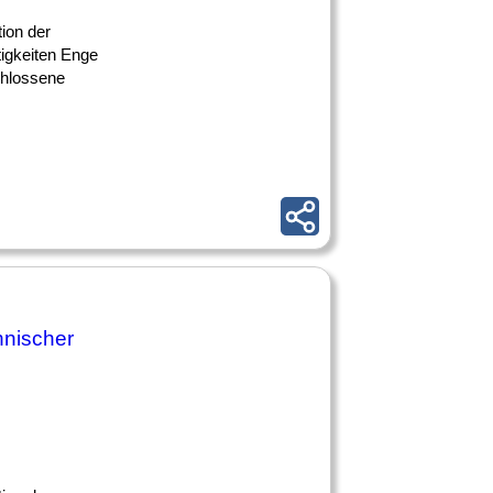
ion der
tigkeiten Enge
chlossene
hnischer