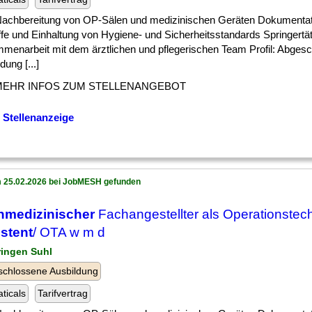
 ] Nachbereitung von OP-Sälen und medizinischen Geräten Dokumentat
ffe und Einhaltung von Hygiene- und Sicherheitsstandards Springertä
menarbeit mit dem ärztlichen und pflegerischen Team Profil: Abges
dung [...]
MEHR INFOS ZUM STELLENANGEBOT
 Stellenanzeige
 25.02.2026 bei JobMESH gefunden
nmedizinischer
Fachangestellter als Operationstec
stent
/ OTA w m d
ringen Suhl
chlossene Ausbildung
ticals
Tarifvertrag