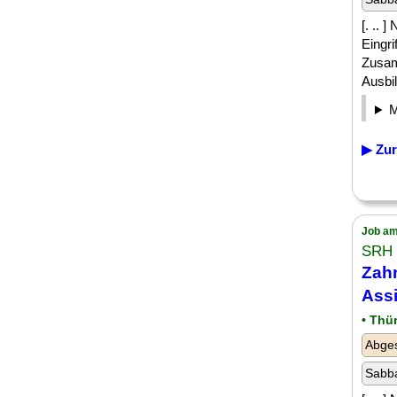
[. ..
Eingri
Zusam
Ausbil
▶ Zur
Job am
SRH
Zah
Assi
• Thü
Abges
Sabba