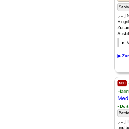
Sabba
[. ..
Eingri
Zusam
Ausbil
▶ Zur
NEU
Haem
Medi
• Dor
Betri
[. .. 
und b