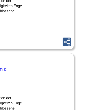
ion der
tigkeiten Enge
chlossene
m d
ion der
tigkeiten Enge
chlossene