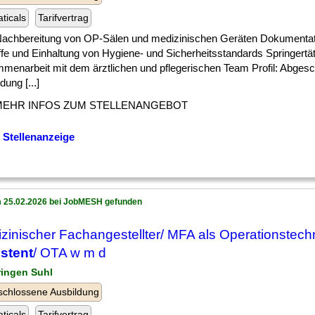
ticals
Tarifvertrag
 ] Nachbereitung von OP-Sälen und medizinischen Geräten Dokumentat
ffe und Einhaltung von Hygiene- und Sicherheitsstandards Springertä
menarbeit mit dem ärztlichen und pflegerischen Team Profil: Abges
dung [...]
MEHR INFOS ZUM STELLENANGEBOT
 Stellenanzeige
 25.02.2026 bei JobMESH gefunden
zinischer Fachangestellter/ MFA als Operationstech
stent
/ OTA w m d
ringen Suhl
chlossene Ausbildung
ticals
Tarifvertrag