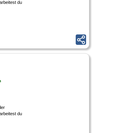
rbeitest du
n
der
rbeitest du