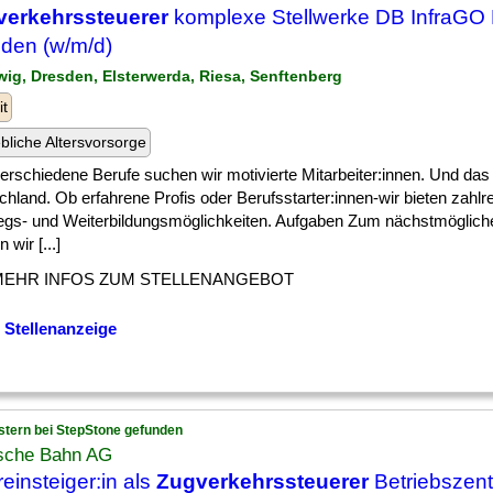
verkehrssteuerer
komplexe Stellwerke DB InfraGO 
den (w/m/d)
wig, Dresden, Elsterwerda, Riesa, Senftenberg
it
ebliche Altersvorsorge
] verschiedene Berufe suchen wir motivierte Mitarbeiter:innen. Und das
hland. Ob erfahrene Profis oder Berufsstarter:innen-wir bieten zahlr
iegs- und Weiterbildungsmöglichkeiten. Aufgaben Zum nächstmöglich
 wir [...]
MEHR INFOS ZUM STELLENANGEBOT
 Stellenanzeige
stern bei StepStone gefunden
sche Bahn AG
einsteiger:in als
Zugverkehrssteuerer
Betriebszent