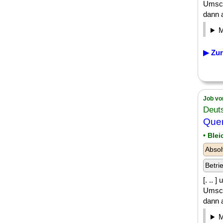
Umsch
dann a
▶ Zur
Job vo
Deut
Quer
• Ble
Absol
Betri
[. .. 
Umsch
dann a