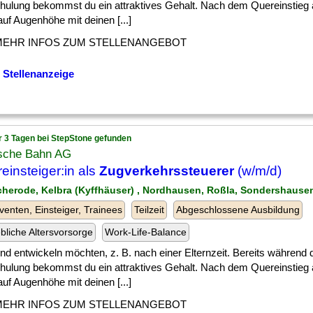
ulung bekommst du ein attraktives Gehalt. Nach dem Quereinstieg a
uf Augenhöhe mit deinen [...]
MEHR INFOS ZUM STELLENANGEBOT
 Stellenanzeige
r 3 Tagen bei StepStone gefunden
sche Bahn AG
einsteiger:in als
Zugverkehrssteuerer
(w/m/d)
icherode, Kelbra (Kyffhäuser) , Nordhausen, Roßla, Sondershause
venten, Einsteiger, Trainees
Teilzeit
Abgeschlossene Ausbildung
ebliche Altersvorsorge
Work-Life-Balance
] und entwickeln möchten, z. B. nach einer Elternzeit. Bereits während 
ulung bekommst du ein attraktives Gehalt. Nach dem Quereinstieg a
uf Augenhöhe mit deinen [...]
MEHR INFOS ZUM STELLENANGEBOT