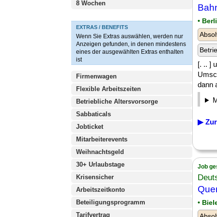
8 Wochen
Bahn
• Berl
EXTRAS / BENEFITS
Absol
Wenn Sie Extras auswählen, werden nur
Anzeigen gefunden, in denen mindestens
Betri
eines der ausgewählten Extras enthalten
ist
[. .. 
Umsch
Firmenwagen
dann a
Flexible Arbeitszeiten
Betriebliche Altersvorsorge
Sabbaticals
▶ Zur
Jobticket
Mitarbeiterevents
Weihnachtsgeld
30+ Urlaubstage
Job ge
Deut
Krisensicher
Quer
Arbeitszeitkonto
Beteiligungsprogramm
• Bie
Tarifvertrag
Absol