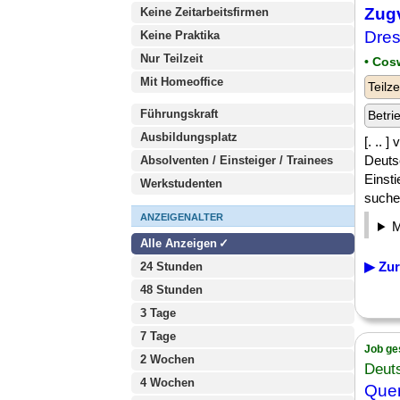
Zug
Keine Zeitarbeitsfirmen
Dres
Keine Praktika
Nur Teilzeit
• Cos
Mit Homeoffice
Teilze
Führungskraft
Betri
Ausbildungsplatz
[. .. 
Deutsc
Absolventen / Einsteiger / Trainees
Einst
Werkstudenten
suchen
ANZEIGENALTER
Alle Anzeigen
▶ Zur
24 Stunden
48 Stunden
3 Tage
7 Tage
Job ge
2 Wochen
Deut
4 Wochen
Quer