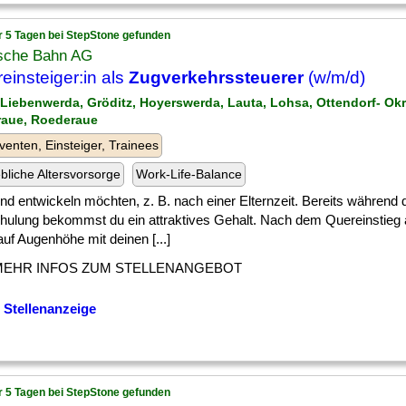
r 5 Tagen bei StepStone gefunden
sche Bahn AG
einsteiger:in als
Zugverkehrssteuerer
(w/m/d)
 Liebenwerda, Gröditz, Hoyerswerda, Lauta, Lohsa, Ottendorf- Okri
aue, Roederaue
venten, Einsteiger, Trainees
ebliche Altersvorsorge
Work-Life-Balance
] und entwickeln möchten, z. B. nach einer Elternzeit. Bereits während 
ulung bekommst du ein attraktives Gehalt. Nach dem Quereinstieg a
uf Augenhöhe mit deinen [...]
MEHR INFOS ZUM STELLENANGEBOT
 Stellenanzeige
r 5 Tagen bei StepStone gefunden