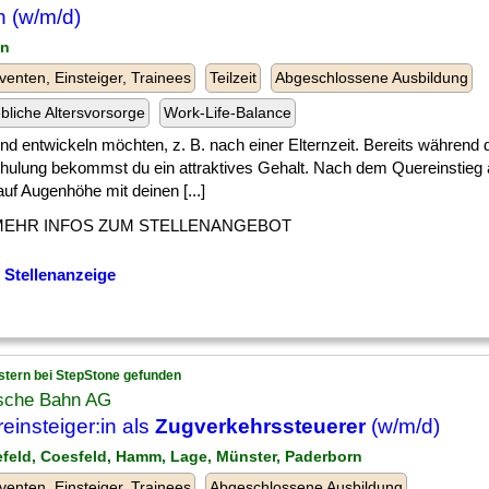
 (w/m/d)
in
venten, Einsteiger, Trainees
Teilzeit
Abgeschlossene Ausbildung
ebliche Altersvorsorge
Work-Life-Balance
] und entwickeln möchten, z. B. nach einer Elternzeit. Bereits während 
ulung bekommst du ein attraktives Gehalt. Nach dem Quereinstieg a
uf Augenhöhe mit deinen [...]
MEHR INFOS ZUM STELLENANGEBOT
 Stellenanzeige
stern bei StepStone gefunden
sche Bahn AG
einsteiger:in als
Zugverkehrssteuerer
(w/m/d)
lefeld, Coesfeld, Hamm, Lage, Münster, Paderborn
venten, Einsteiger, Trainees
Abgeschlossene Ausbildung