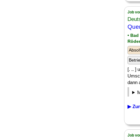
Job vo
Deut
Quer
• Bad
Röder
Absol
Betri
[. .. 
Umsch
dann a
▶ Zur
Job vo