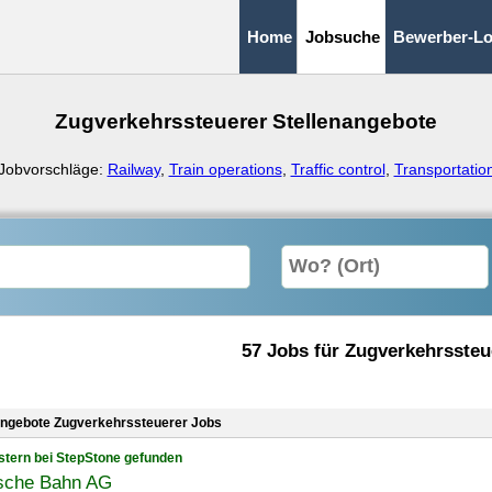
Home
Jobsuche
Bewerber-Lo
Zugverkehrssteuerer Stellenangebote
Jobvorschläge:
Railway
,
Train operations
,
Traffic control
,
Transportatio
57 Jobs für Zugverkehrssteu
angebote Zugverkehrssteuerer Jobs
stern bei StepStone gefunden
sche Bahn AG