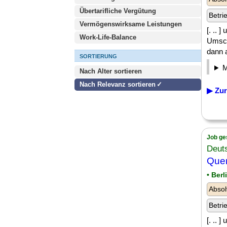
Übertarifliche Vergütung
Betri
Vermögenswirksame Leistungen
[. .. 
Work-Life-Balance
Umsch
dann a
SORTIERUNG
Nach Alter sortieren
Nach Relevanz sortieren
▶ Zur
Job ge
Deut
Quer
• Berl
Absol
Betri
[. .. 