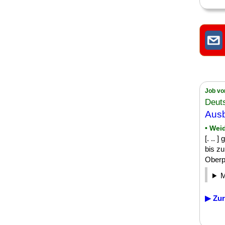
Job vo
Deut
Aus
• Wei
[. ..
bis z
Oberpf
▶ Zur