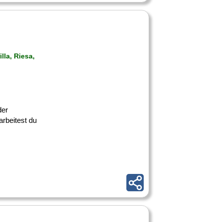
lla, Riesa,
der
rbeitest du