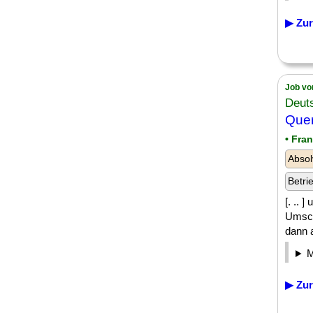
▶ Zur
Job vo
Deut
Quer
• Fra
Absol
Betri
[. .. 
Umsch
dann a
▶ Zur