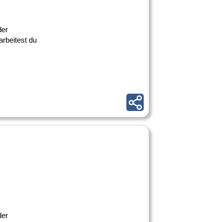
der
rbeitest du
der